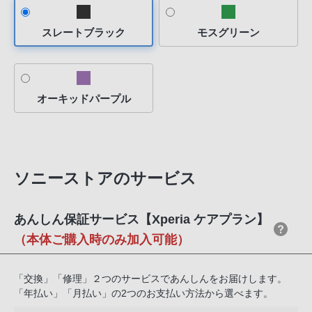
※ 24回分割6,800円/月（初回のみ7,900円）
話
※ 2年後70,000円で買取もお選びいただけます
番
スレートブラック
モスグリーン
※分割クレジットについてのご注意
号
JACCSへの支払い開始はご予約から2か月後にはじまります。
は
ご予約時点での在庫状況によっては、お届け前に支払い開始とな
フ
る場合がございます。
リ
オーキッドパープル
ー
ダ
イ
ヤ
ソニーストアのサービス
ル
「0120-
あんしん保証サービス【Xperia ケアプラン】
55-
1174」
（本体ご購入時のみ加入可能）
携
帯
「交換」「修理」２つのサービスであんしんをお届けします。
電
「年払い」「月払い」の2つのお支払い方法から選べます。
話、