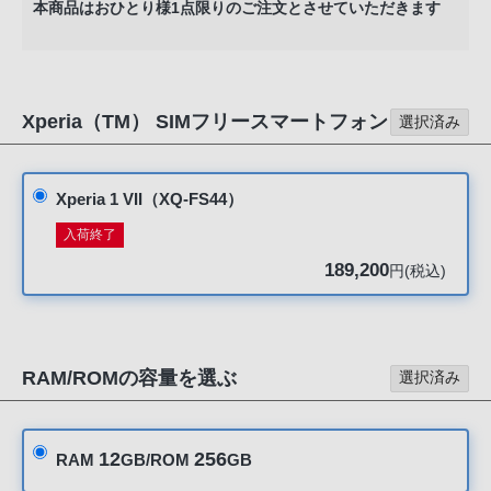
本商品はおひとり様1点限りのご注文とさせていただきます
る
お
客
様
Xperia（TM） SIMフリースマートフォン
は、
選択済み
お
手
Xperia 1 VII（XQ-FS44）
数
で
入荷終了
す
189,200
円(税込)
が
ソ
ニ
ー
RAM/ROMの容量を選ぶ
選択済み
ス
ト
ア
12
256
RAM
GB/ROM
GB
お