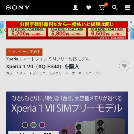
0
ソ
ニ
ー
ス
キャンペーン実施中
ト
Xperiaスマートフォン SIMフリー対応モデル
ア
Xperia 1 VII（XQ-FS44）
を購入
で
カラー：スレートブラック、モスグリーン、オーキッドパープル
は、
音
声
ブ
ラ
ウ
ザ
で