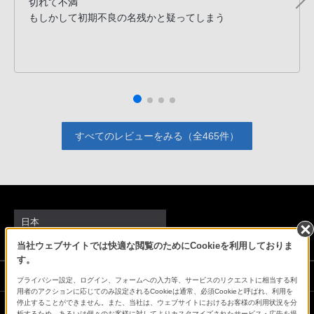
切れて不満
もしかして初期不良の名残かと疑ってしまう
すべてのレビューをみる（全465件）
日本
当社ウェブサイトでは快適な閲覧のためにCookieを利用しておりま
す。
ソニーストアでのお買い物にあたって
プライバシー設定、ログイン、フォームへの入力等、サービスのリクエストに相当する利
用者のアクションに応じてのみ設定されるCookieは通常、必須Cookieと呼ばれ、利用を
停止することができません。また、当社は、ウェブサイトにおけるお客様の利用状況を分
析するため、あるいは個々のお客様に対してよりカスタマイズされたサービス・広告を提