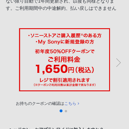
ない限り自動で1年間更新され、以後も同様となりま
す。ご利用期間中の中途解約、払い戻しはできません
お持ちのクーポンの確認は
こちら
お持ち