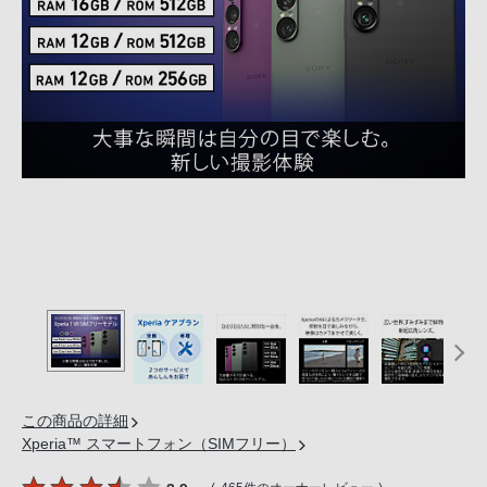
の
購
入
手
続
き
が
困
難
に
な
っ
て
お
り
ま
この商品の詳細
す。
Xperia™ スマートフォン（SIMフリー）
音