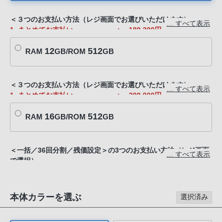
客
様
＜３つのお支払い方法（レジ画面でお選びいただけます）＞
… すべて表示
1. まとめてお支払い ： 189,200円
窓
2. 一回の支出を抑えたい方 ： 36回分割5,200円/月※（金
口
12
512
利0%）
RAM
GB/ROM
GB
へ
※ 初回は7,200円
お
3. 2年後に返却して買い替える方 ： 総額133,200円※（金利0%）
電
※ 24回分割5,500円/月（初回のみ6,700円）
＜３つのお支払い方法（レジ画面でお選びいただけます）＞
… すべて表示
話
※ 2年後56,000円で買取もお選びいただけます
1. まとめてお支払い ： 209,000円
に
2. 一回の支出を抑えたい方 ： 36回分割5,800円/月※（金
※分割クレジットについてのご注意
16
512
利0%）
て
RAM
GB/ROM
GB
JACCSへの支払い開始はご予約から2か月後にはじまります。
※ 初回は6,000円
ご
ご予約時点での在庫状況によっては、お届け前に支払い開始とな
3. 2年後に返却して買い替える方 ： 総額147,000円※（金利0%）
る場合がございます。
連
※ 24回分割6,100円/月（初回のみ6,700円）
＜一括／36回分割／残価設定＞の3つのお支払い方法（レジ画面
絡
… すべて表示
※ 2年後62,000円で買取もお選びいただけます
で選択）
く
1. まとめてお支払い ： 234,300円
※分割クレジットについてのご注意
だ
2. 一回の支出を抑えたい方 ： 36回分割6,500円/月※（金
JACCSへの支払い開始はご予約から2か月後にはじまります。
さ
利0%）
本体カラーを選ぶ
ご予約時点での在庫状況によっては、お届け前に支払い開始とな
選択済み
※ 初回は6,800円
い。
る場合がございます。
3. 2年後に返却して買い替える方 ： 総額164,300円※（金利0%）
電