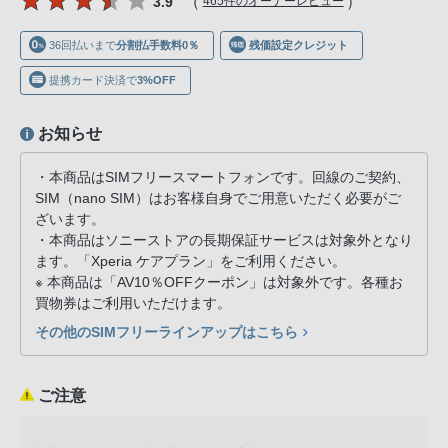
（
）
3.9
465件のオーナーレビュー
声
ブ
36回払いまで
分割払手数料0％
残価設定クレジット
ラ
ウ
提携カード決済で
3%OFF
ザ
を
お知らせ
ご
・本商品はSIMフリースマートフォンです。回線のご契約、
利
SIM（nano SIM）はお客様自身でご用意いただく必要がご
用
ざいます。
の、
・本商品はソニーストアの長期保証サービスは対象外となり
ご
ます。「Xperia ケアプラン」をご利用ください。
購
※ 本商品は「AV10％OFFクーポン」は対象外です。各種お
買物券はご利用いただけます。
入
を
その他のSIMフリーラインアップはこちら
希
望
ご注意
さ
れ