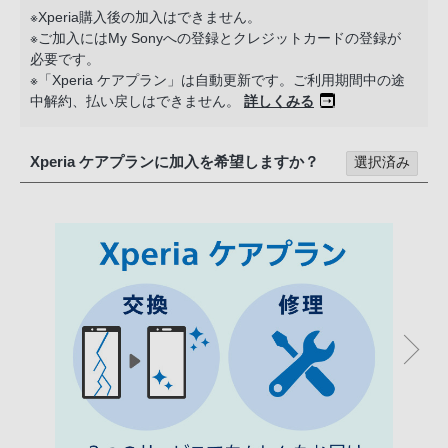
PHS
※Xperia購入後の加入はできません。
※ご加入にはMy Sonyへの登録とクレジットカードの登録が
か
必要です。
ら
※「Xperia ケアプラン」は自動更新です。ご利用期間中の途
は
中解約、払い戻しはできません。
詳しくみる
「050-
3754-
Xperia ケアプランに加入を希望しますか？
選択済み
9614」
と
な
っ
て
お
り
ま
す。