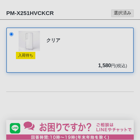
声
ブ
PM-X251HVCKCR
選択済み
ラ
ウ
ザ
クリア
を
ご
入荷待ち
利
用
1,580
円(税込)
の、
ご
購
入
を
希
望
さ
れ