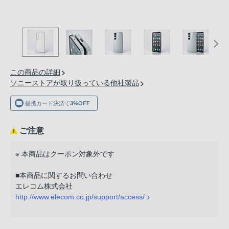
の
購
入
手
続
き
この商品の詳細
が
ソニーストアが取り扱っている他社製品
困
提携カード決済で
3%OFF
難
に
な
ご注意
っ
※ 本商品はクーポン対象外です
て
お
■本商品に関するお問い合わせ
り
エレコム株式会社
ま
http://www.elecom.co.jp/support/access/
す。
音