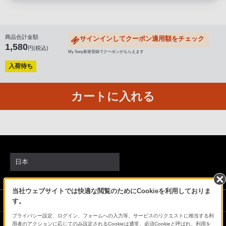
る
お
客
商品合計金額
サインインしてクーポン適用額をチェック
様
1,580
円(税込)
My Sony新規登録でクーポンがもらえます
は、
入荷待ち
お
手
数
カートに入れる
で
す
が
ソ
ニ
日本
ー
ス
当社ウェブサイトでは快適な閲覧のためにCookieを利用しておりま
ト
ソニーストアでのお買い物にあたって
す。
ア
プライバシー設定、ログイン、フォームへの入力等、サービスのリクエストに相当する利
お
用者のアクションに応じてのみ設定されるCookieは通常、必須Cookieと呼ばれ、利用を