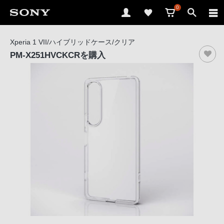
0
ソ
Xperia 1 VII/ハイブリッドケース/クリア
ニ
PM-X251HVCKCR
を購入
ー
ス
ト
ア
で
は、
音
声
ブ
ラ
ウ
ザ
で