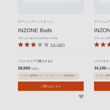
ゲーミングヘッドセット
ゲーミング
INZONE Buds
INZON
ブラック / ホワイト/グラスパープル
ブラック／ホ
3.5 (167)
ソニーストアで購入すると
ソニースト
28,600
34,100
円(税込)
円(
クーポン適用額をチェック (サインイン/新規登録)
クーポン適用
ご購入はこちら