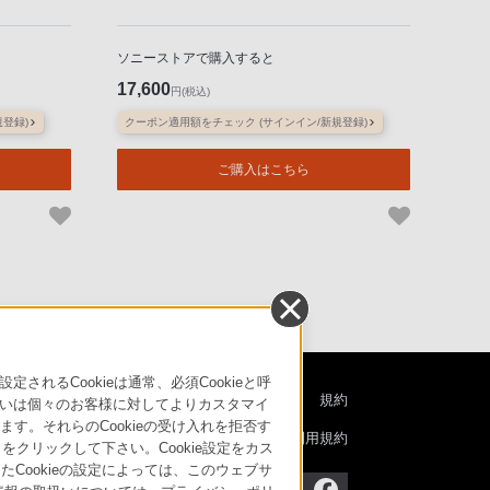
ソニーストアで購入すると
17,600
円(税込)
登録)
クーポン適用額をチェック (サインイン/新規登録)
ご購入はこちら
るCookieは通常、必須Cookieと呼
特定商取引法に基づく表記
ご利用ガイド
規約
いは個々のお客様に対してよりカスタマイ
す。それらのCookieの受け入れを拒否す
ニュースリリース
環境情報
My Sony 利用規約
」をクリックして下さい。Cookie設定をカス
たCookieの設定によっては、このウェブサ