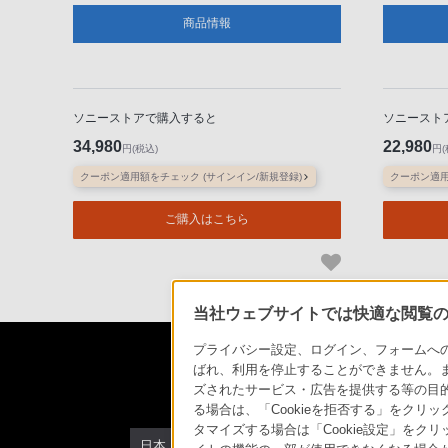
商品情報
ソニーストアで購入すると
ソニースト
34,980
22,980
円(税込)
円(
クーポン適用額をチェック (サインイン/新規登録)
クーポン適用
ご購入はこちら
当社ウェブサイトでは快適な閲覧のた
プライバシー設定、ログイン、フォームへの入
ばれ、利用を停止することができません。
ズされたサービス・広告を提供する等の目的の
る場合は、「Cookieを拒否する」をクリッ
タマイズする場合は「Cookie設定」をク
日本