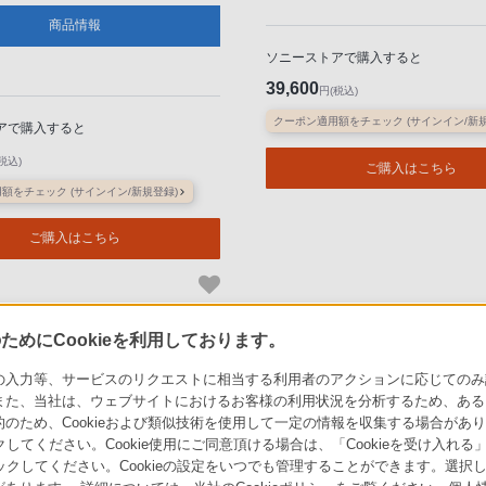
商品情報
ソニーストアで購入すると
39,600
円(税込)
クーポン適用額をチェック (サインイン/新規
アで購入すると
税込)
ご購入はこちら
額をチェック (サインイン/新規登録)
ご購入はこちら
めにCookieを利用しております。
力等、サービスのリクエストに相当する利用者のアクションに応じてのみ設定され
ソニーストアでのお買い物にあたって
セキュリティ・ブラウザ環境
また、当社は、ウェブサイトにおけるお客様の利用状況を分析するため、ある
ため、Cookieおよび類似技術を使用して一定の情報を収集する場合がありま
会社情報
採用情報
特約店のご案内
クしてください。Cookie使用にご同意頂ける場合は、「Cookieを受け入れる
リックしてください。Cookieの設定をいつでも管理することができます。選択し