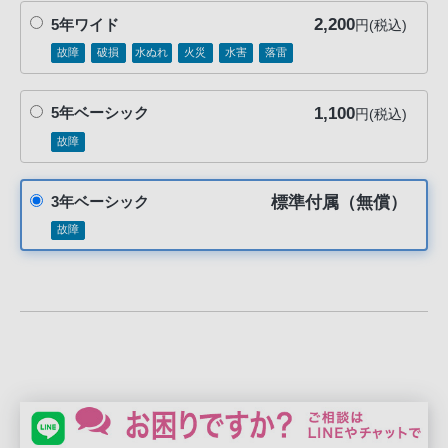
る
2,200
5年ワイド
円(税込)
お
故障
破損
水ぬれ
火災
水害
落雷
客
様
は、
1,100
5年ベーシック
円(税込)
お
故障
手
数
標準付属（無償）
3年ベーシック
で
故障
す
が
ソ
ニ
ー
ス
ト
ア
お