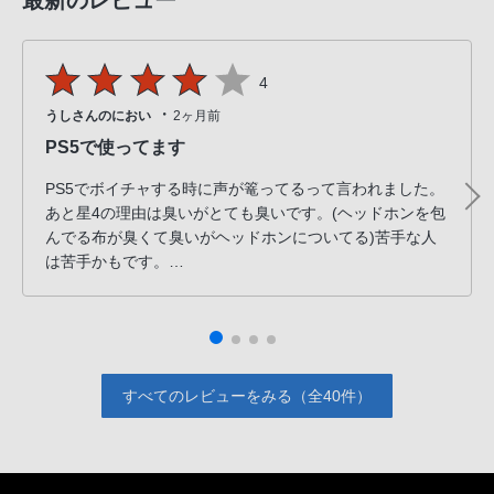
最新のレビュー
4
・
うしさんのにおい
2ヶ月前
PS5で使ってます
PS5でボイチャする時に声が篭ってるって言われました。
あと星4の理由は臭いがとても臭いです。(ヘッドホンを包
んでる布が臭くて臭いがヘッドホンについてる)苦手な人
は苦手かもです。
声が篭ってる、臭い以外は全然問題ないって感じです。
FPSやっても足音の位置が分かる。
耳がマジで痛くない
PS5で有線で迷ってる方の参考になれば
すべてのレビューをみる（全40件）