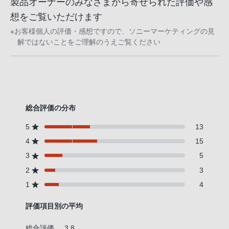
製品オーナーのみなさまから寄せられた評価や感
話
想をご覧いただけます
番
※お客様個人の評価・感想ですので、ソニーマーケティングの見
号
解ではないことをご理解のうえご覧ください
は
フ
リ
ー
ダ
総合評価の分布
イ
ヤ
5
13
ル
4
15
「0120-
3
5
55-
2
3
1174」
1
4
携
帯
評価項目別の平均
電
話、
総合評価
3.8