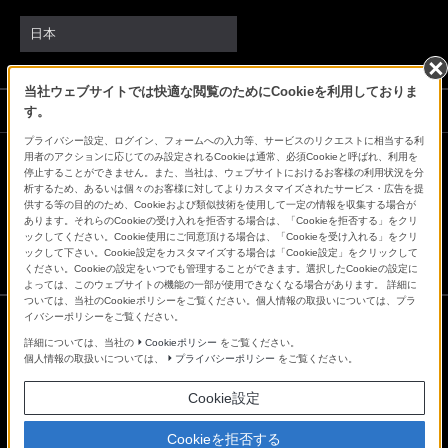
日本
当社ウェブサイトでは快適な閲覧のためにCookieを利用しておりま
ソニーストアでのお買い物にあたって
す。
プライバシー設定、ログイン、フォームへの入力等、サービスのリクエストに相当する利
用者のアクションに応じてのみ設定されるCookieは通常、必須Cookieと呼ばれ、利用を
停止することができません。また、当社は、ウェブサイトにおけるお客様の利用状況を分
会社情報
採用情報
特約店のご案内
ニュースリリース
析するため、あるいは個々のお客様に対してよりカスタマイズされたサービス・広告を提
環境情報
My Sony 利用規約
供する等の目的のため、Cookieおよび類似技術を使用して一定の情報を収集する場合が
あります。それらのCookieの受け入れを拒否する場合は、「Cookieを拒否する」をクリ
ックしてください。Cookie使用にご同意頂ける場合は、「Cookieを受け入れる」をクリ
ックして下さい。Cookie設定をカスタマイズする場合は「Cookie設定」をクリックして
ください。Cookieの設定をいつでも管理することができます。選択したCookieの設定に
よっては、このウェブサイトの機能の一部が使用できなくなる場合があります。 詳細に
ついては、当社のCookieポリシーをご覧ください。個人情報の取扱いについては、プラ
イバシーポリシーをご覧ください。
詳細については、当社の
Cookieポリシー
をご覧ください。
ご利用条件
個人情報の取扱いについては、
プライバシーポリシー
をご覧ください。
プライバシーポリシー
正しい表示への取り組み
Cookie設定
Copyright 2026 Sony Marketing Inc.
Cookieを拒否する