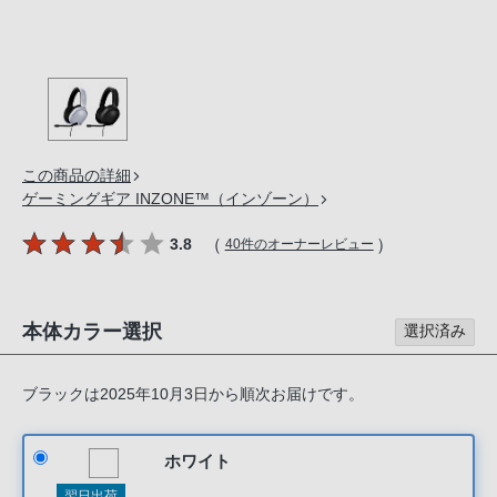
の
購
入
手
続
き
が
この商品の詳細
ゲーミングギア INZONE™（インゾーン）
困
難
（
）
3.8
40件のオーナーレビュー
に
な
っ
本体カラー選択
選択済み
て
お
り
ブラックは2025年10月3日から順次お届けです。
ま
す。
ホワイト
音
翌日出荷