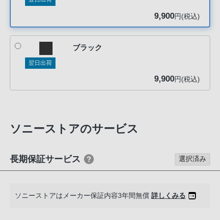
声
9,900
ブ
円(税込)
ラ
ウ
ブラック
ザ
翌日出荷
を
ご
9,900
円(税込)
利
用
の、
ご
ソニーストアのサービス
購
入
長期保証サービス
選択済み
を
希
望
ソニーストアはメーカー保証内容3年間無償
詳しくみる
さ
れ