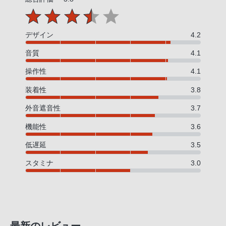
PHS
か
ら
デザイン
4.2
は
音質
4.1
「050-
3754-
操作性
4.1
9614」
装着性
3.8
と
外音遮音性
3.7
な
っ
機能性
3.6
て
低遅延
3.5
お
り
スタミナ
3.0
ま
す。