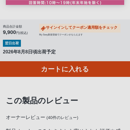
客
様
窓
口
商品合計金額
サインインしてクーポン適用額をチェック
9,900
へ
円(税込)
My Sony新規登録でクーポンがもらえます
お
翌日出荷
電
2026年8月8日頃出荷予定
話
に
カートに入れる
て
ご
連
絡
く
この製品のレビュー
だ
さ
オーナーレビュー
(
40
件のレビュー)
い。
電