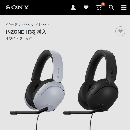
0
ソ
ゲーミングヘッドセット
ニ
INZONE H3
を購入
ー
ホワイト/ブラック
ス
ト
ア
で
は、
音
声
ブ
ラ
ウ
ザ
で