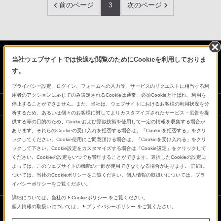
前のページ
3
次のページ
当社ウェブサイトでは快適な閲覧のためにCookieを利用しておりま
日本
す。
プライバシー設定、ログイン、フォームへの入力等、サービスのリクエストに相当する利
用者のアクションに応じてのみ設定されるCookieは通常、必須Cookieと呼ばれ、利用を
ソニーストアでのお買い物にあたって
停止することができません。また、当社は、ウェブサイトにおけるお客様の利用状況を分
析するため、あるいは個々のお客様に対してよりカスタマイズされたサービス・広告を提
供する等の目的のため、Cookieおよび類似技術を使用して一定の情報を収集する場合が
あります。それらのCookieの受け入れを拒否する場合は、「Cookieを拒否する」をクリ
会社情報
採用情報
特約店のご案内
ニュースリリース
ックしてください。Cookie使用にご同意頂ける場合は、「Cookieを受け入れる」をクリ
ックして下さい。Cookie設定をカスタマイズする場合は「Cookie設定」をクリックして
環境情報
My Sony 利用規約
ください。Cookieの設定をいつでも管理することができます。選択したCookieの設定に
よっては、このウェブサイトの機能の一部が使用できなくなる場合があります。 詳細に
ついては、当社のCookieポリシーをご覧ください。個人情報の取扱いについては、プラ
イバシーポリシーをご覧ください。
詳細については、当社の
Cookieポリシー
をご覧ください。
個人情報の取扱いについては、
プライバシーポリシー
をご覧ください。
ご利用条件