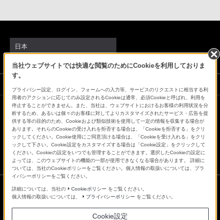
日本
当社ウェブサイトでは快適な閲覧のためにCookieを利用しておりま
す。
ソニーストアでのお買い物にあたって
プライバシー設定、ログイン、フォームへの入力等、サービスのリクエストに相当する利
用者のアクションに応じてのみ設定されるCookieは通常、必須Cookieと呼ばれ、利用を
停止することができません。また、当社は、ウェブサイトにおけるお客様の利用状況を分
析するため、あるいは個々のお客様に対してよりカスタマイズされたサービス・広告を提
会社情報
採用情報
特約店のご案内
ニュースリリース
供する等の目的のため、Cookieおよび類似技術を使用して一定の情報を収集する場合が
環境情報
My Sony 利用規約
あります。それらのCookieの受け入れを拒否する場合は、「Cookieを拒否する」をクリ
ックしてください。Cookie使用にご同意頂ける場合は、「Cookieを受け入れる」をクリ
ックして下さい。Cookie設定をカスタマイズする場合は「Cookie設定」をクリックして
ください。Cookieの設定をいつでも管理することができます。選択したCookieの設定に
よっては、このウェブサイトの機能の一部が使用できなくなる場合があります。 詳細に
ついては、当社のCookieポリシーをご覧ください。個人情報の取扱いについては、プラ
イバシーポリシーをご覧ください。
詳細については、当社の
Cookieポリシー
をご覧ください。
個人情報の取扱いについては、
プライバシーポリシー
をご覧ください。
ご利用条件
プライバシーポリシー
Cookie設定