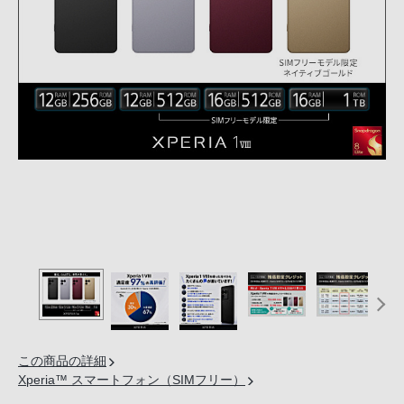
の
購
入
手
続
き
が
困
難
に
な
っ
て
お
り
ま
この商品の詳細
す。
Xperia™ スマートフォン（SIMフリー）
音