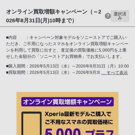
オンライン買取増額キャンペーン（～2
選択済
み
026年8月31日(月)10時まで）
■内容 ：キャンペーン対象モデルをソニーストアでご購入い
ただき、ご不用になったスマホをオンライン買取増額キャンペー
ンを利用して買取に出すと、査定後の買取価格に5,000円を上乗
せした金額分の「ソニーストアお買物券」でお支払いします。
■購入期間：2026年5月13日（水）～2026年8月31日（月）10:00
■買取期間：2026年5月13日（水）～2026年9月30日（水）
… すべて表示
■申込方法：下記の「キャンペーン案内を希望する」を選択して
購入手続きをすると、後日、「オンライン買取増額キャンペーン
専用クーポンコードのご案内」メールが届きます。そこに記載さ
れたキャンペーン専用クーポンコードを、買取のお手続きの際に
入力してください。
買取価格のご確認／買取のお手続きはコチラ
※ 買取金額としてお支払いする「ソニーストア お買い物券」には