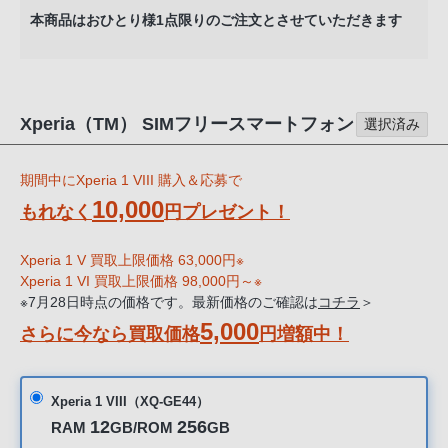
る
本商品はおひとり様1点限りのご注文とさせていただきます
お
客
様
は、
Xperia（TM） SIMフリースマートフォン
選択済み
お
手
期間中にXperia 1 VIII 購入＆応募で
数
10,000
で
もれなく
円プレゼント！
す
が
Xperia 1 V 買取上限価格 63,000円※​
Xperia 1 VI 買取上限価格 98,000円～※​
ソ
※7月28日時点の価格です。最新価格のご確認は
コチラ
＞
ニ
5,000
さらに今なら買取価格
円増額中！
ー
ス
ト
Xperia 1 VIII（XQ-GE44）
ア
12
256
RAM
GB/ROM
GB
お