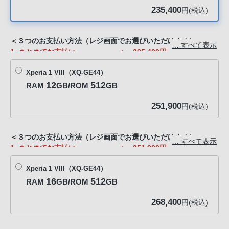
客
235,400
円(税込)
様
窓
＜３つのお支払い方法（レジ画面でお選びいただけます）＞
口
… すべて表示
1. まとめてお支払い ： 235,400円
へ
2. 一回の支出を抑えたい方 ： 36回分割6,500円/月※（金
お
Xperia 1 VIII（XQ-GE44）
利0%）
電
※ 初回は7,900円
12
512
RAM
GB/ROM
GB
話
3. 2年後に返却して買い替える方 ： 総額153,400円※（金利0%）
251,900
※ 24回分割6,300円/月（初回のみ8,500円）
円(税込)
に
※ 2年後82,000円で買取もお選びいただけます
て
ご
※分割クレジットについてのご注意
＜３つのお支払い方法（レジ画面でお選びいただけます）＞
… すべて表示
JACCSへの支払い開始はご予約から2か月後にはじまります。
連
1. まとめてお支払い ： 251,900円
ご予約時点での在庫状況によっては、お届け前に支払い開始とな
絡
2. 一回の支出を抑えたい方 ： 36回分割6,900円/月※（金
る場合がございます。
Xperia 1 VIII（XQ-GE44）
利0%）
く
※ 初回は10,400円
16
512
RAM
GB/ROM
GB
だ
3. 2年後に返却して買い替える方 ： 総額163,900円※（金利0%）
さ
268,400
※ 24回分割6,800円/月（初回のみ7,500円）
円(税込)
い。
※ 2年後88,000円で買取もお選びいただけます
電