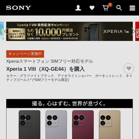
0
ソ
ニ
ー
ス
キャンペーン実施中
ト
Xperiaスマートフォン SIMフリー対応モデル
ア
Xperia 1 VIII（XQ-GE44）
を購入
で
カラー：グラファイトブラック、アイオライトシルバー、ガーネットレッド、ネイ
は、
ティブゴールド* (*SIMフリーモデル限定)
音
声
ブ
ラ
ウ
ザ
で