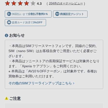
声
（
）
4.3
204件のオーナーレビュー
ブ
ラ
36回払いまで
分割払手数料0％
残価設定クレジット
ウ
提携カード決済で
3%OFF
ザ
を
お知らせ
ご
利
・本商品はSIMフリースマートフォンです。回線のご契約、
用
SIM（nano SIM）はお客様自身でご用意いただく必要がご
の、
ざいます。
・本商品はソニーストアの長期保証サービスは対象外となり
ご
ます。「Xperia ケアプラン」をご利用ください。
購
※ 本商品は「AV10％OFFクーポン」は対象外です。各種お
入
買物券はご利用いただけます。
を
その他のSIMフリーラインアップはこちら
希
望
さ
ご注意
れ