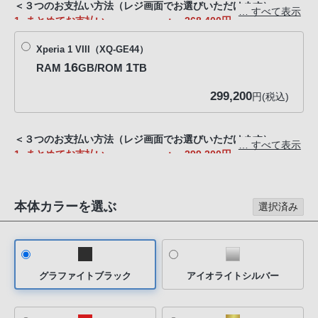
※分割クレジットについてのご注意
＜３つのお支払い方法（レジ画面でお選びいただけます）＞
話
… すべて表示
JACCSへの支払い開始はご予約から2か月後にはじまります。
1. まとめてお支払い ： 268,400円
番
ご予約時点での在庫状況によっては、お届け前に支払い開始とな
2. 一回の支出を抑えたい方 ： 36回分割7,400円/月※（金
号
る場合がございます。
Xperia 1 VIII（XQ-GE44）
利0%）
は
※ 初回は9,400円
16
1
RAM
GB/ROM
TB
フ
3. 2年後に返却して買い替える方 ： 総額175,400円※（金利0%）
299,200
※ 24回分割7,300円/月（初回のみ7,500円）
円(税込)
リ
※ 2年後93,000円で買取もお選びいただけます
ー
ダ
※分割クレジットについてのご注意
＜３つのお支払い方法（レジ画面でお選びいただけます）＞
… すべて表示
JACCSへの支払い開始はご予約から2か月後にはじまります。
イ
1. まとめてお支払い ： 299,200円
ご予約時点での在庫状況によっては、お届け前に支払い開始とな
ヤ
2. 一回の支出を抑えたい方 ： 36回分割8,300円/月※（金
る場合がございます。
利0%）
ル
※ 初回は8,700円
「0120-
本体カラーを選ぶ
選択済み
3. 2年後に返却して買い替える方 ： 総額195,200円※（金利0%）
55-
※ 24回分割8,100円/月（初回のみ8,900円）
1174」
※ 2年後104,000円で買取もお選びいただけます
携
※分割クレジットについてのご注意
帯
グラファイトブラック
アイオライトシルバー
JACCSへの支払い開始はご予約から2か月後にはじまります。
電
ご予約時点での在庫状況によっては、お届け前に支払い開始とな
話、
る場合がございます。