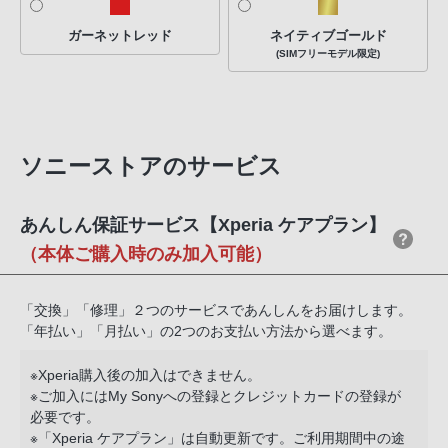
PHS
ガーネットレッド
ネイティブゴールド
か
(SIMフリーモデル限定)
ら
は
「050-
3754-
ソニーストアのサービス
9614」
と
な
あんしん保証サービス【Xperia ケアプラン】
っ
（本体ご購入時のみ加入可能）
て
お
「交換」「修理」２つのサービスであんしんをお届けします。
り
「年払い」「月払い」の2つのお支払い方法から選べます。
ま
す。
※Xperia購入後の加入はできません。
※ご加入にはMy Sonyへの登録とクレジットカードの登録が
必要です。
※「Xperia ケアプラン」は自動更新です。ご利用期間中の途