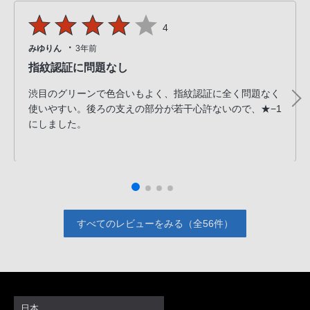
PHS
4
か
ら
・
みゆりん
3年前
は
指紋認証に問題なし
「050-
渋目のグリーンで色合いもよく、指紋認証に全く問題なく
3754-
使いやすい。後ろの支えの部分が若干心許ないので、★−1
9614」
にしました。
と
な
っ
て
お
り
すべてのレビューをみる（全56件）
ま
す。
日本