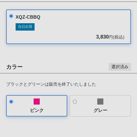
声
ブ
XQZ-CBBQ
ラ
ウ
当日出荷
ザ
3,830
円(税込)
を
ご
利
用
カラー
選択済み
の、
ご
ブラックとグリーンは販売を終了いたしました
購
入
を
希
ピンク
グレー
望
さ
れ