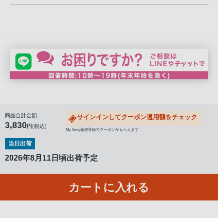
る
お
客
様
は、
お
手
数
で
す
商品合計金額
サインインしてクーポン適用額をチェック
3,830
が
円(税込)
My Sony新規登録でクーポンがもらえます
ソ
当日出荷
ニ
2026年8月11日頃出荷予定
ー
ス
カートに入れる
ト
ア
お