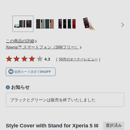
の
購
入
手
続
き
この商品の詳細
が
Xperia™ スマートフォン（SIMフリー）
困
（
）
4.3
56件のオーナーレビュー
難
に
提携カード決済で
3%OFF
な
っ
お知らせ
て
お
ブラックとグリーンは販売を終了いたしました
り
ま
す。
Style Cover with Stand for Xperia 5 III
音
選択済み