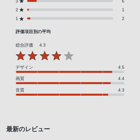
3
6
話
2
1
番
1
2
号
は
評価項目別の平均
フ
リ
総合評価
4.3
ー
ダ
イ
デザイン
4.5
ヤ
画質
4.4
ル
音質
4.3
「0120-
55-
1174」
携
帯
最新のレビュー
電
話、