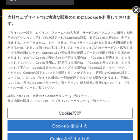
当社ウェブサイトでは快適な閲覧のためにCookieを利用しておりま
ソニーストアでのお買い物にあたって
す。
プライバシー設定、ログイン、フォームへの入力等、サービスのリクエストに相当する利
用者のアクションに応じてのみ設定されるCookieは通常、必須Cookieと呼ばれ、利用を
停止することができません。また、当社は、ウェブサイトにおけるお客様の利用状況を分
会社情報
採用情報
特約店のご案内
ニュースリリース
析するため、あるいは個々のお客様に対してよりカスタマイズされたサービス・広告を提
環境情報
My Sony 利用規約
供する等の目的のため、Cookieおよび類似技術を使用して一定の情報を収集する場合が
あります。それらのCookieの受け入れを拒否する場合は、「Cookieを拒否する」をクリ
ックしてください。Cookie使用にご同意頂ける場合は、「Cookieを受け入れる」をクリ
ックして下さい。Cookie設定をカスタマイズする場合は「Cookie設定」をクリックして
ください。Cookieの設定をいつでも管理することができます。選択したCookieの設定に
よっては、このウェブサイトの機能の一部が使用できなくなる場合があります。 詳細に
ついては、当社のCookieポリシーをご覧ください。個人情報の取扱いについては、プラ
イバシーポリシーをご覧ください。
詳細については、当社の
Cookieポリシー
をご覧ください。
ご利用条件
個人情報の取扱いについては、
プライバシーポリシー
をご覧ください。
プライバシーポリシー
正しい表示への取り組み
Cookie設定
Copyright 2026 Sony Marketing Inc.
Cookieを拒否する
Cookieを受け入れる