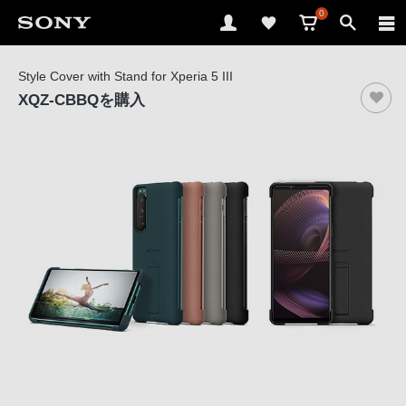
0
ソ
Style Cover with Stand for Xperia 5 III
ニ
XQZ-CBBQ
を購入
ー
ス
ト
ア
で
は、
音
声
ブ
ラ
ウ
ザ
で