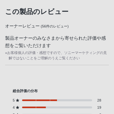
客
様
この製品のレビュー
窓
口
オーナーレビュー
(
56
件のレビュー)
へ
お
製品オーナーのみなさまから寄せられた評価や感
電
想をご覧いただけます
話
※お客様個人の評価・感想ですので、ソニーマーケティングの見
に
解ではないことをご理解のうえご覧ください
て
ご
連
絡
く
総合評価の分布
だ
さ
5
28
い。
4
19
電