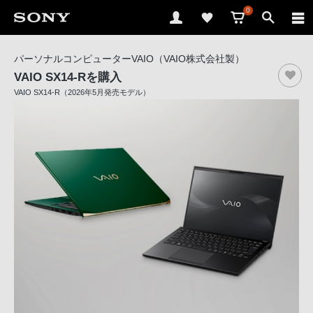
0
ソ
パーソナルコンピューターVAIO（VAIO株式会社製）
ニ
VAIO SX14-R
を購入
ー
VAIO SX14-R（2026年5月発売モデル）
ス
ト
ア
で
は、
音
声
ブ
ラ
ウ
ザ
で