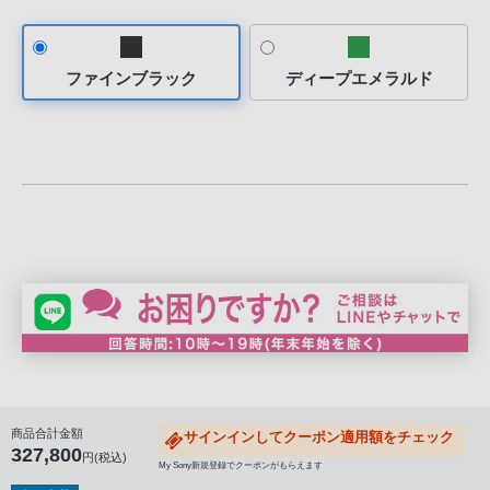
る
お
客
ファインブラック
ディープエメラルド
様
は、
お
手
数
で
す
が
ソ
ニ
ー
ス
ト
商品合計金額
サインインしてクーポン適用額をチェック
ア
327,800
円(税込)
My Sony新規登録でクーポンがもらえます
お