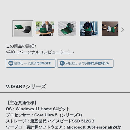
の
購
入
手
続
き
が
この商品の詳細
VAIO（パーソナルコンピューター）
困
難
提携カード決済で
3%OFF
24回払いまで
分割払手数料1％
に
な
っ
VJS4R2シリーズ
て
お
【主な共通仕様】
り
OS：Windows 11 Home 64ビット
ま
プロセッサー：Core Ultra 5（シリーズ3）
す。
ストレージ：第五世代 ハイスピードSSD 512GB
音
ワープロ・表計算ソフトウェア：Microsoft 365Personal(24か