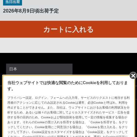
当日出荷
客
2026年8月9日頃出荷予定
様
窓
口
カートに入れる
へ
お
電
話
に
日本
て
ご
当社ウェブサイトでは快適な閲覧のためにCookieを利用しておりま
連
す。
ソニーストアでのお買い物にあたって
絡
プライバシー設定、ログイン、フォームへの入力等、サービスのリクエストに相当する利
く
用者のアクションに応じてのみ設定されるCookieは通常、必須Cookieと呼ばれ、利用を
停止することができません。また、当社は、ウェブサイトにおけるお客様の利用状況を分
だ
会社情報
採用情報
特約店のご案内
ニュースリリース
析するため、あるいは個々のお客様に対してよりカスタマイズされたサービス・広告を提
供する等の目的のため、Cookieおよび類似技術を使用して一定の情報を収集する場合が
さ
環境情報
My Sony 利用規約
あります。それらのCookieの受け入れを拒否する場合は、「Cookieを拒否する」をクリ
い。
ックしてください。Cookie使用にご同意頂ける場合は、「Cookieを受け入れる」をクリ
ックして下さい。Cookie設定をカスタマイズする場合は「Cookie設定」をクリックして
電
ください。Cookieの設定をいつでも管理することができます。選択したCookieの設定に