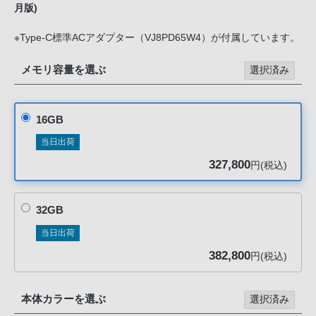
声
月版)
ブ
※Type-C標準ACアダプター（VJ8PD65W4）が付属しています。
ラ
ウ
メモリ容量を選ぶ
選択済み
ザ
を
ご
16GB
利
当日出荷
用
327,800
の、
円(税込)
ご
購
32GB
入
当日出荷
を
希
382,800
円(税込)
望
さ
本体カラーを選ぶ
選択済み
れ