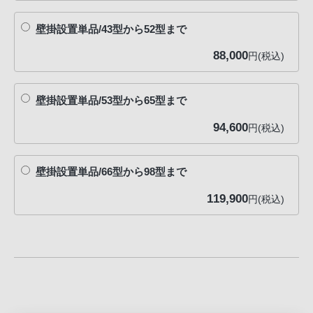
客
様
壁掛設置単品/43型から52型まで
窓
88,000
円(税込)
口
へ
お
壁掛設置単品/53型から65型まで
電
94,600
円(税込)
話
に
て
壁掛設置単品/66型から98型まで
ご
119,900
円(税込)
連
絡
く
だ
さ
い。
電