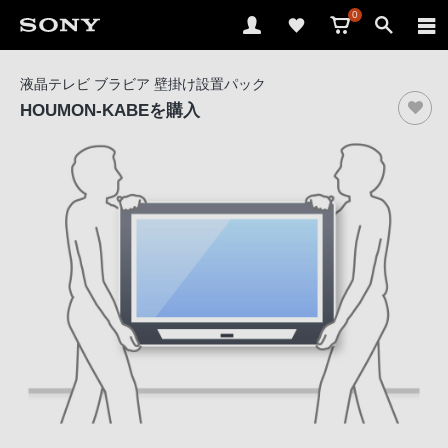
0
ソ
液晶テレビ ブラビア 壁掛け設置パック
ニ
HOUMON-KABE
を購入
ー
ス
ト
ア
で
は、
音
声
ブ
ラ
ウ
ザ
で