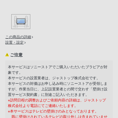
の
購
入
手
続
き
この商品の詳細
が
設置・設定
困
難
ご注意
に
な
本サービスはソニーストアでご購入いただいたブラビアが対
象です。
っ
本サービスの設置業者は、ジャストップ株式会社です。
て
本サービスの対価はお申し込み時にソニーストアが受領しま
お
すが、作業当日に、上記設置業者との間で交わす「壁掛け設
り
置サービス契約書」に別途ご記入いただきます。
ま
※訪問日程の調整およびご依頼内容の詳細は、ジャストップ
株式会社より電話にてご連絡いたします。
す。
※本サービスはテレビの壁掛けのみとなっております。
音
既に壁掛けされているテレビの取り外しは含まれていませ