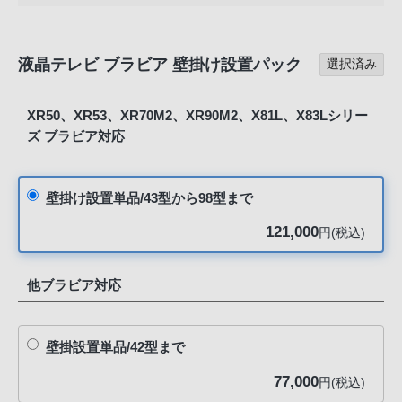
る
お
客
液晶テレビ ブラビア 壁掛け設置パック
選択済み
様
は、
XR50、XR53、XR70M2、XR90M2、X81L、X83Lシリー
お
ズ ブラビア対応
手
数
で
壁掛け設置単品/43型から98型まで
す
121,000
が
円(税込)
ソ
ニ
他ブラビア対応
ー
ス
ト
壁掛設置単品/42型まで
ア
77,000
円(税込)
お