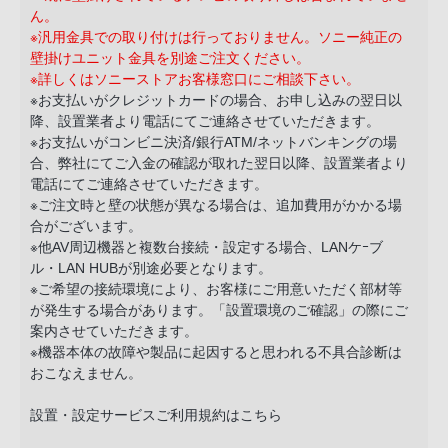
声
ん。
ブ
※汎用金具での取り付けは行っておりません。ソニー純正の
ラ
壁掛けユニット金具を別途ご注文ください。
※詳しくはソニーストアお客様窓口にご相談下さい。
ウ
※お支払いがクレジットカードの場合、お申し込みの翌日以
ザ
降、設置業者より電話にてご連絡させていただきます。
を
※お支払いがコンビニ決済/銀行ATM/ネットバンキングの場
ご
合、弊社にてご入金の確認が取れた翌日以降、設置業者より
利
電話にてご連絡させていただきます。
※ご注文時と壁の状態が異なる場合は、追加費用がかかる場
用
合がございます。
の、
※他AV周辺機器と複数台接続・設定する場合、LANケｰブ
ご
ル・LAN HUBが別途必要となります。
購
※ご希望の接続環境により、お客様にご用意いただく部材等
入
が発生する場合があります。「設置環境のご確認」の際にご
を
案内させていただきます。
※機器本体の故障や製品に起因すると思われる不具合診断は
希
おこなえません。
望
さ
設置・設定サービスご利用規約はこちら
れ