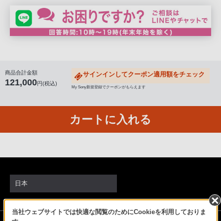
話
番
号
は
フ
リ
商品合計金額
サインインしてクーポン適用額をチェック
ー
121,000
円(税込)
My Sony新規登録でクーポンがもらえます
ダ
イ
カートに入れる
ヤ
ル
「0120-
55-
1174」
携
日本
帯
電
当社ウェブサイトでは快適な閲覧のためにCookieを利用しておりま
話、