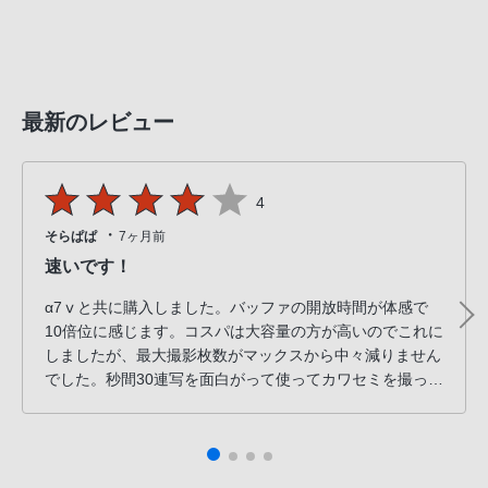
最新のレビュー
4
・
そらぱぱ
7ヶ月前
速いです！
α7ⅴと共に購入しました。バッファの開放時間が体感で
10倍位に感じます。コスパは大容量の方が高いのでこれに
しましたが、最大撮影枚数がマックスから中々減りません
でした。秒間30連写を面白がって使ってカワセミを撮って
いたら、丸一日余裕で持ちました。