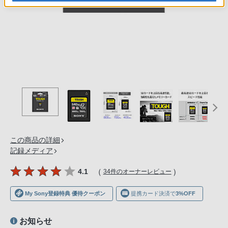
の
購
入
手
続
き
が
困
難
に
な
この商品の詳細
っ
記録メディア
て
お
（
）
4.1
34件のオーナーレビュー
り
ま
My Sony登録特典 優待クーポン
提携カード決済で
3%OFF
す。
音
お知らせ