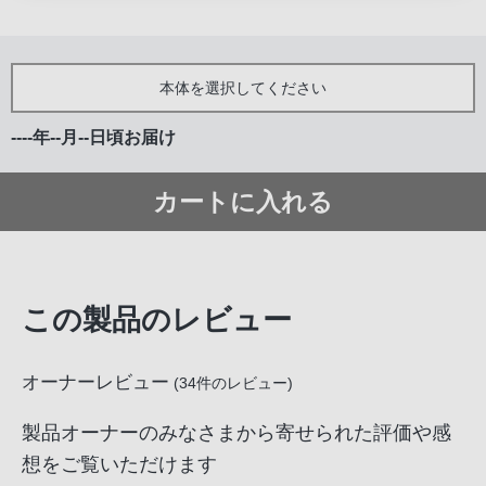
話
番
号
本体を選択してください
は
フ
----年--月--日頃お届け
リ
ー
カートに入れる
ダ
イ
ヤ
ル
この製品のレビュー
「0120-
55-
1174」
オーナーレビュー
(
34
件のレビュー)
携
帯
製品オーナーのみなさまから寄せられた評価や感
電
想をご覧いただけます
話、