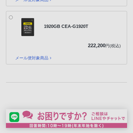
客
様
窓
口
1920GB CEA-G1920T
へ
お
222,200
円(税込)
電
話
メール便対象商品
に
て
ご
連
絡
く
だ
さ
い。
電