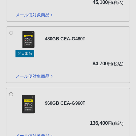
45,100
る
円(税込)
お
メール便対象商品
客
様
は、
480GB CEA-G480T
お
手
翌日出荷
数
84,700
で
円(税込)
す
メール便対象商品
が
ソ
ニ
ー
960GB CEA-G960T
ス
ト
136,400
円(税込)
ア
お
メール便対象商品