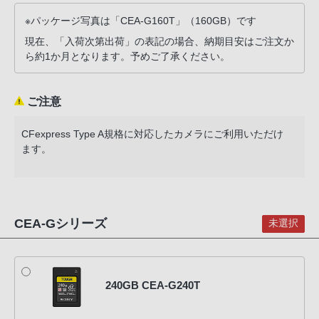
声
※パッケージ写真は「CEA-G160T」（160GB）です
ブ
ラ
現在、「入荷次第出荷」の表記の場合、納期目安はご注文か
ら約1か月となります。予めご了承ください。
ウ
ザ
を
ご注意
ご
利
CFexpress Type A規格に対応したカメラにご利用いただけ
用
ます。
の、
ご
購
入
CEA-Gシリーズ
未選択
を
希
望
240GB CEA-G240T
さ
れ