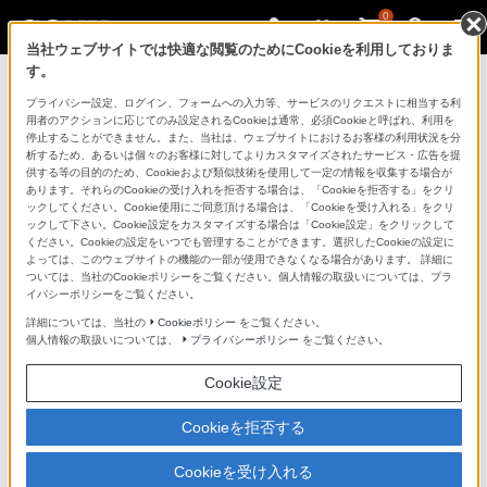
0
当社ウェブサイトでは快適な閲覧のためにCookieを利用しておりま
す。
ソ
CFexpress Type A メモリーカード
プライバシー設定、ログイン、フォームへの入力等、サービスのリクエストに相当する利
ニ
CEA-Gシリーズ
を購入
用者のアクションに応じてのみ設定されるCookieは通常、必須Cookieと呼ばれ、利用を
ー
停止することができません。また、当社は、ウェブサイトにおけるお客様の利用状況を分
240GB／480GB／960GB／1920GB
析するため、あるいは個々のお客様に対してよりカスタマイズされたサービス・広告を提
ス
供する等の目的のため、Cookieおよび類似技術を使用して一定の情報を収集する場合が
あります。それらのCookieの受け入れを拒否する場合は、「Cookieを拒否する」をクリ
ト
ックしてください。Cookie使用にご同意頂ける場合は、「Cookieを受け入れる」をクリ
ア
ックして下さい。Cookie設定をカスタマイズする場合は「Cookie設定」をクリックして
ください。Cookieの設定をいつでも管理することができます。選択したCookieの設定に
で
よっては、このウェブサイトの機能の一部が使用できなくなる場合があります。 詳細に
は、
ついては、当社のCookieポリシーをご覧ください。個人情報の取扱いについては、プラ
イバシーポリシーをご覧ください。
音
詳細については、当社の
Cookieポリシー
をご覧ください。
声
個人情報の取扱いについては、
プライバシーポリシー
をご覧ください。
ブ
Cookie設定
ラ
ウ
Cookieを拒否する
ザ
で
Cookieを受け入れる