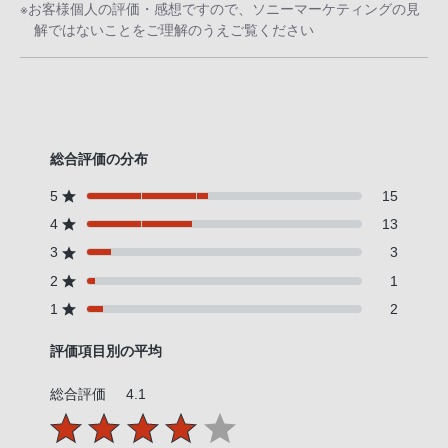
※お客様個人の評価・感想ですので、ソニーマーケティングの見
PHS
解ではないことをご理解のうえご覧ください
か
ら
は
「050-
3754-
総合評価の分布
9614」
と
5
15
な
4
13
っ
3
3
て
2
1
お
1
2
り
ま
評価項目別の平均
す。
総合評価
4.1