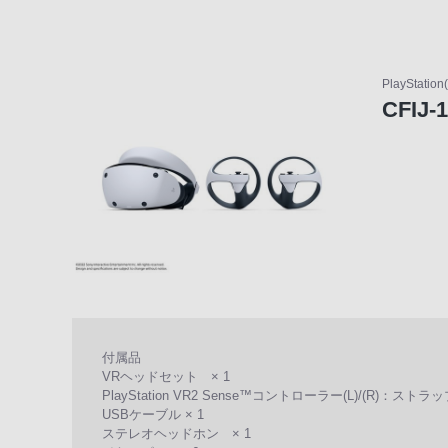
声
ブ
ラ
PlayStatio
ウ
CFIJ-
ザ
を
ご
利
用
の、
ご
購
入
を
付属品
希
VRヘッドセット × 1
PlayStation VR2 Sense™コントローラー(L)/(R)：ストラッ
望
USBケーブル × 1
さ
ステレオヘッドホン × 1
れ