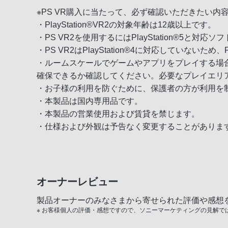
電
※PS VR購入に当たって、必ず確認いただきたい内
話
・PlayStation®VR2の対象年齢は12歳以上です。
番
・PS VR2を使用するにはPlayStation®5と対
号
・PS VR2はPlayStation®4に対応していない
は
・ルームスケールでゲームやアプリをプレイする場合
フ
確保できるか確認してください。必要なプレイエリ
リ
・お子様の利用を防ぐために、保護者の方が利用を
ー
・本製品は国内専用品です。
ダ
・本製品の営業使用および賃貸を禁じます。
イ
・仕様および外観は予告なく変更することがありま
ヤ
ル
「0120-
55-
1174」
オーナーレビュー
携
製品オーナーのみなさまから寄せられた評価や感想
帯
※ お客様個人の評価・感想ですので、ソニーマーケティングの見解で
電