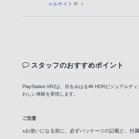
お
ャルサイト
客
様
窓
口
へ
お
電
話
スタッフのおすすめポイント
に
て
ご
PlayStation VR2は、目をみはる4K HDRビ
連
わしい体験を実現します。
絡
く
だ
ご注意
さ
※お使いになる前に、必ずパッケージの記載と、付
い。