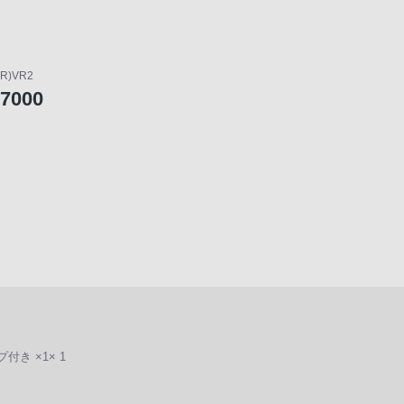
n(R)VR2
17000
プ付き ×1× 1