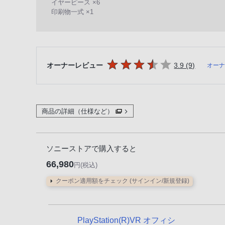
イヤーピース ×6
る
印刷物一式 ×1
お
客
様
は、
オーナーレビュー
3.9 (9)
オー
お
手
数
商品の詳細（仕様など）
で
す
が
ソニーストアで購入すると
ソ
ニ
66,980
円(税込)
ー
クーポン適用額をチェック (サインイン/新規登録)
ス
ト
ア
PlayStation(R)VR オフィシ