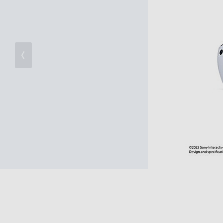
の
購
入
手
続
き
が
困
難
に
な
っ
て
お
り
ま
す。
音