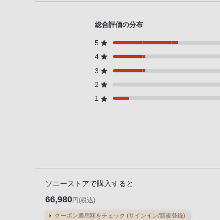
話、
PHS
総合評価の分布
か
ら
5
は
4
「050-
3
3754-
2
9614」
1
と
な
っ
て
お
り
ま
ソニーストアで購入すると
す。
66,980
円(税込)
クーポン適用額をチェック (サインイン/新規登録)