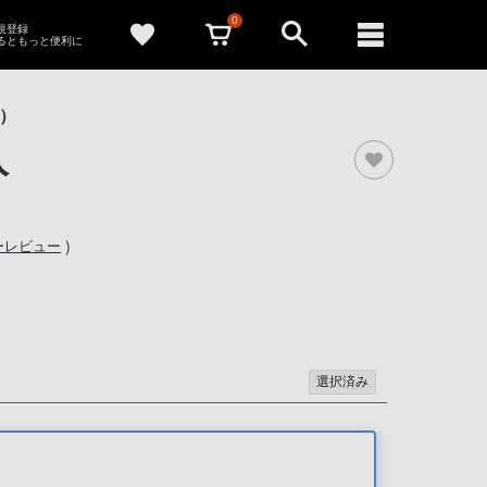
0
新規登録
るともっと便利に
z）
入
）
ーレビュー
選択済み