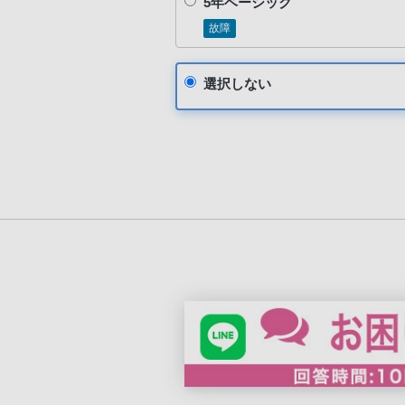
5年ベーシック
故障
選択しない