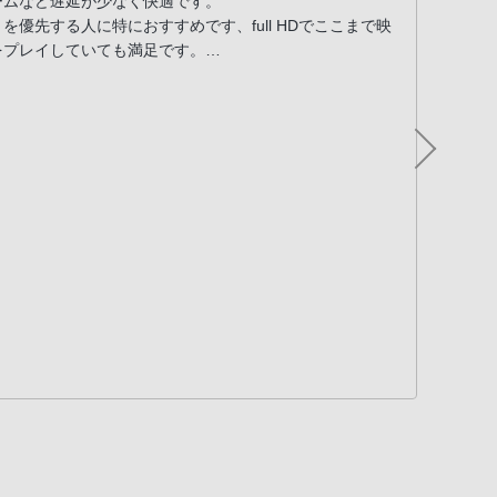
ームなど遅延が少なく快適です。
くな
トを優先する人に特におすすめです、full HDでここまで映
反応
をプレイしていても満足です。
ZONE HubがPCだけでなくPS5でも使えたらさらに良か
良いです。