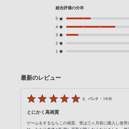
お
客
総合評価の分布
様
5
窓
4
口
3
へ
2
お
電
1
話
に
て
最新のレビュー
ご
連
絡
・
5
パンク
1年前
く
だ
とにかく高画質
さ
い。
ゲームをするならこの画質。実は三ヶ月前に購入し使用