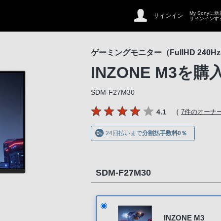
My Sonyに
サインイン
サインインす
ゲーミングモニター（FullHD 240H
INZONE M3
を購
SDM-F27M30
（
4.1
7件のオーナ
24回払いまで
分割払手数料0％
SDM-F27M30
INZONE M3