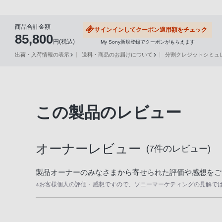
る
お
商品合計金額
サインインしてクーポン適用額をチェック
85,800
客
円(税込)
My Sony新規登録でクーポンがもらえます
様
出荷・入荷情報の表示
送料・商品のお届けについて
分割クレジットシミュレー
は、
お
手
数
この製品のレビュー
で
す
が
オーナーレビュー
ソ
(
7
件のレビュー)
ニ
製品オーナーのみなさまから寄せられた評価や感想をご
ー
ス
※お客様個人の評価・感想ですので、ソニーマーケティングの見解で
ト
ア