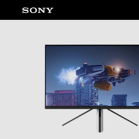
ソ
ニ
ー
ス
ト
ア
で
は、
音
声
ブ
ラ
ウ
ザ
で