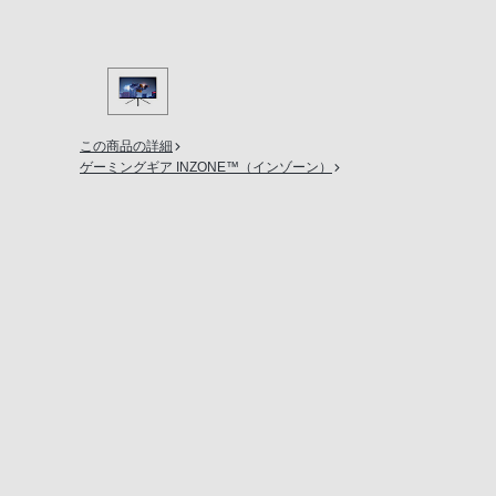
の
購
入
手
続
この商品の詳細
き
ゲーミングギア INZONE™（インゾーン）
が
困
難
に
な
っ
て
お
り
ま
す。
音