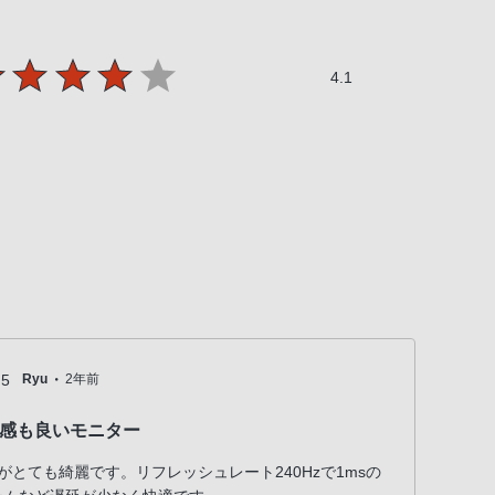
4.1
・
5
Ryu
2年前
感も良いモニター
見
ら画質がとても綺麗です。リフレッシュレート240Hzで1msの
PS