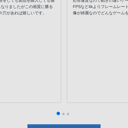
理をしても新品を購入しても値
応答速度なので動きの速いゲ
になりましたがこの画質に勝る
FPSなど4kよりフレームレー
ス穴があれば嬉しいです。
像が綺麗なのでどんなゲーム
PS5との相性も抜群ですが、IN
ったです、質感とデザインも