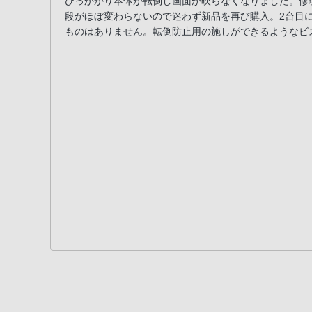
ひっかかり本体が転倒し画面が映らなくなりました。修
電
段がほぼ変わらないので迷わず新品を再び購入。2台目
話
ものはありません。転倒防止用の施しができるようなビ
番
号
は
フ
リ
ー
ダ
イ
ヤ
ル
「0120-
55-
1174」
携
帯
電