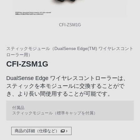
の
購
入
手
CFI-ZSM1G
続
き
が
スティックモジュール（DualSense Edge(TM) ワイヤレスコント
ローラー用）
困
CFI-ZSM1G
難
に
DualSense Edge ワイヤレスコントローラーは、
な
スティックを本モジュールに交換することがで
っ
き、より長い間使用することが可能です。
て
お
付属品
り
スティックモジュール（標準キャップを付属）
ま
す。
商品の詳細（仕様など）
音