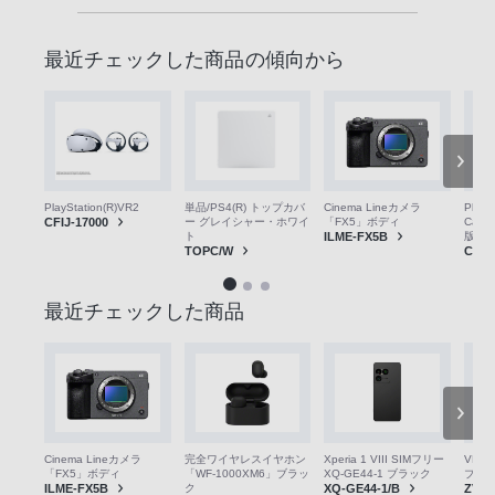
話
番
最近チェックした商品の傾向から
号
は
フ
リ
ー
ダ
PlayStation(R)VR2
単品/PS4(R) トップカバ
PlayS
Cinema Lineカメラ
CFIJ-17000
ー グレイシャー・ホワイ
Call 
「FX5」ボディ
イ
ト
版
ILME-FX5B
TOPC/W
CFIJ
ヤ
ル
最近チェックした商品
「0120-
55-
1174」
携
帯
電
VLO
Cinema Lineカメラ
完全ワイヤレスイヤホン
Xperia 1 VIII SIMフリー
ブラ
「FX5」ボディ
「WF-1000XM6」ブラッ
XQ-GE44-1 ブラック
話、
ZV-1
ILME-FX5B
ク
XQ-GE44-1/B