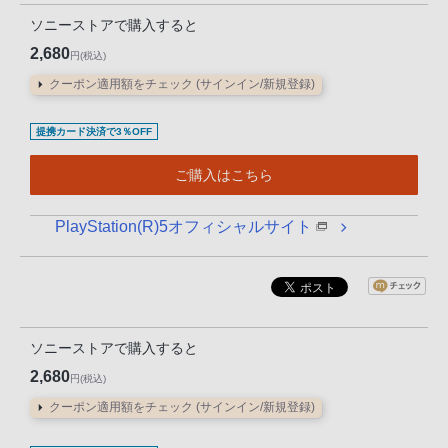
声
ソニーストアで購入すると
ブ
2,680
ラ
円(税込)
ウ
クーポン適用額をチェック (サインイン/新規登録)
ザ
を
提携カード決済で3％OFF
ご
ご購入はこちら
利
用
PlayStation(R)5オフィシャルサイト
の、
ご
購
入
を
ソニーストアで購入すると
希
2,680
円(税込)
望
さ
クーポン適用額をチェック (サインイン/新規登録)
れ