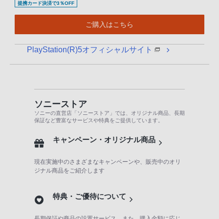
提携カード決済で3％OFF
る
お
ご購入はこちら
客
様
PlayStation(R)5オフィシャルサイト
は、
お
手
数
で
ソニーストア
ソニーの直営店「ソニーストア」では、オリジナル商品、長期
す
保証など豊富なサービスや特典をご提供しています。
が
ソ
キャンペーン・オリジナル商品
ニ
現在実施中のさまざまなキャンペーンや、販売中のオリ
ー
ジナル商品をご紹介します
ス
ト
特典・ご優待について
ア
お
長期保証や商品の設置サービス、また、購入金額に応じ