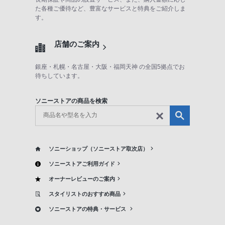
客
た各種ご優待など、豊富なサービスと特典をご紹介しま
す。
様
窓
口
店舗のご案内
へ
銀座・札幌・名古屋・大阪・福岡天神 の全国5拠点でお
お
待ちしています。
電
話
ソニーストアの商品を検索
に
て
ご
連
ソニーショップ（ソニーストア取次店）
絡
ソニーストアご利用ガイド
く
オーナーレビューのご案内
だ
さ
スタイリストのおすすめ商品
い。
ソニーストアの特典・サービス
電