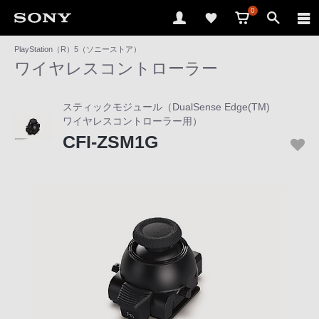
0
PlayStation（R）5（ソニーストア）
ソ
ワイヤレスコントローラー
ニ
ー
スティックモジュール（DualSense Edge(TM)
ス
ワイヤレスコントローラー用）
ト
CFI-ZSM1G
ア
で
は、
音
声
ブ
ラ
ウ
ザ
で