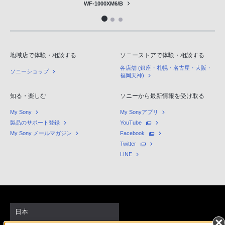
WF-1000XM6/B
PHS
か
ら
は
地域店で体験・相談する
ソニーストアで体験・相談する
「050-
各店舗 (銀座・札幌・名古屋・大阪・
3754-
ソニーショップ
福岡天神)
9614」
と
知る・楽しむ
ソニーから最新情報を受け取る
な
My Sony
My Sonyアプリ
っ
製品のサポート登録
YouTube
て
My Sony メールマガジン
Facebook
Twitter
お
LINE
り
ま
す。
日本