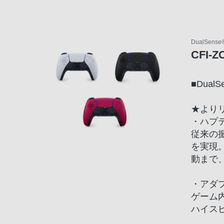
声
ブ
ラ
DualSe
ウ
CFI-Z
ザ
を
■Dual
ご
利
★より
用
・ハプテ
の、
従来の
ご
を実現
購
動まで
入
を
・アダ
希
ゲーム
望
ハイス
さ
れ