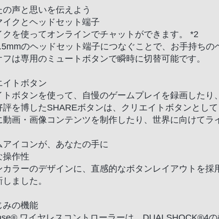
たの声と思いを伝えよう
マイクとヘッドセット端子
イクを使ってオンラインでチャットができます。 *2
3.5mmのヘッドセット端子につなぐことで、お手持ち
オフは専用のミュートボタンで瞬時に切替可能です。
エイトボタン
イトボタンを使って、自慢のゲームプレイを録画したり
好評を博したSHAREボタンは、クリエイトボタンとし
に動画・画像コンテンツを制作したり、世界に向けてラ
ムアイコンが、あなたの手に
な操作性
ンカラーのデザインに、直感的なボタンレイアウトを採
新しました。
じみの機能
Sense® ワイヤレスコントローラーは、DUALSHOC