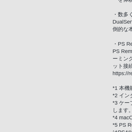
電
話
・数多
番
Dual
号
倒的な
は
フ
・PS Re
リ
PS Re
ー
ーミング
ダ
ット接続
イ
https:
ヤ
ル
*1 
「0120-
*2 イ
55-
*3 
1174」
します
携
*4 ma
帯
*5 P
電