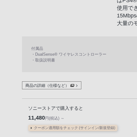
はPS
話、
使用で
PHS
15M
か
大量の
ら
は
「050-
3754-
付属品
・DualSense® ワイヤレスコントローラー
9614」
・取扱説明書
と
な
っ
て
商品の詳細（仕様など）
お
り
ソニーストアで購入すると
ま
す。
11,480
円(税込) ～
クーポン適用額をチェック (サインイン/新規登録)