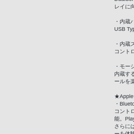
お
レイに
客
様
・内蔵
窓
USB 
口
へ
・内蔵
お
コント
電
話
・モー
に
内蔵す
て
ールを
ご
連
★App
絡
・Blu
く
コントロ
だ
能。Pl
さ
さらに
い。
ーを体