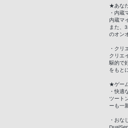
★あな
る
・内蔵
お
内蔵マ
客
また、
様
のオン
は、
お
・クリ
手
クリエ
数
駆的で
で
をもと
す
が
★ゲー
ソ
・快適
ニ
ツート
ー
ーも一
ス
ト
・おな
ア
Dual