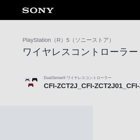
ソ
ニ
PlayStation（R）5（ソニーストア）
ー
ワイヤレスコントローラー
ス
ト
ア
で
DualSense® ワイヤレスコントローラー
は、
CFI-ZCT2J_CFI-ZCT2J01_CFI
音
声
ブ
ラ
ウ
ザ
で