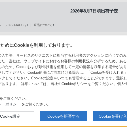
2026年8月7日頃出荷予定
ション(JACCS)
返品について
めにCookieを利用しております。
力等、サービスのリクエストに相当する利用者のアクションに応じてのみ設定され
ソニーストアでのお買い物にあたって
セキュリティ・ブラウザ環境
また、当社は、ウェブサイトにおけるお客様の利用状況を分析するため、ある
ため、Cookieおよび類似技術を使用して一定の情報を収集する場合がありま
会社情報
採用情報
特約店のご案内
クしてください。Cookie使用にご同意頂ける場合は、「Cookieを受け入れる
リックしてください。Cookieの設定をいつでも管理することができます。選択し
あります。 詳細については、当社のCookieポリシーをご覧ください。個
をご覧ください。
シーポリシー
をご覧ください。
取り組み
Cookie設定
Cookieを拒否する
Cookieを受け