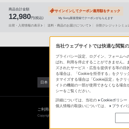
声
商品合計金額
サインインしてクーポン適用額をチェック
ブ
12,980
円(税込)
My Sony新規登録でクーポンがもらえます
ラ
出荷・入荷情報の表示
送料・商品のお届けについて
分割クレジットシミュレー
ウ
ザ
を
当社ウェブサイトでは快適な閲覧のた
ご
利
プライバシー設定、ログイン、フォームへの入
ばれ、利用を停止することができません。
用
ズされたサービス・広告を提供する等の目的の
の、
る場合は、「Cookieを拒否する」をクリッ
ご
タマイズする場合は「Cookie設定」をク
日本
購
イトの機能の一部が使用できなくなる場合が
シーをご覧ください。
入
を
詳細については、当社の
Cookieポリシー
個人情報の取扱いについては、
プライバ
希
ご利用条件
プライバシーポリシー
正しい表示への
望
Copyright 2026 Sony Marketing Inc.
さ
れ