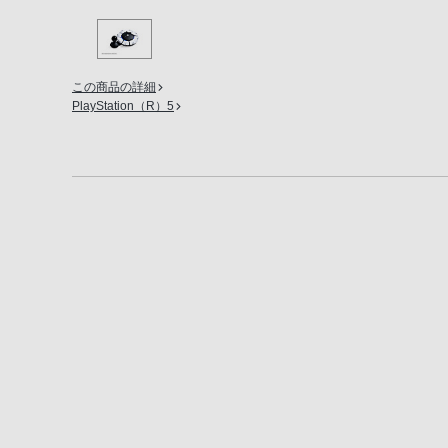
の
購
入
この商品の詳細
手
PlayStation（R）5
続
き
が
困
難
に
な
っ
て
お
り
ま
す。
音