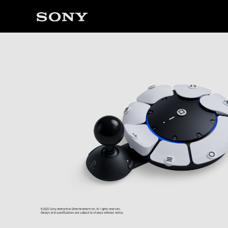
ソ
ニ
ー
ス
ト
ア
で
は、
音
声
ブ
ラ
ウ
ザ
で