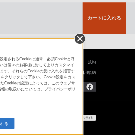
カートに入れる
るCookieは通常、必須Cookieと呼
特定商取引法に基づく表記
ご利用ガイド
規約
いは個々のお客様に対してよりカスタマイ
す。それらのCookieの受け入れを拒否す
ニュースリリース
環境情報
My Sony 利用規約
」をクリックして下さい。Cookie設定をカス
たCookieの設定によっては、このウェブサ
人情報の取扱いについては、プライバシーポリ
入れる