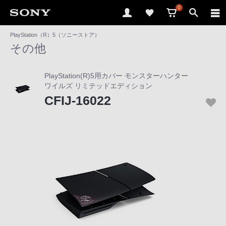
0
PlayStation（R）5（ソニーストア）
ソ
その他
ニ
ー
PlayStation(R)5用カバー モンスターハンター
ス
ワイルズ リミテッドエディション
ト
CFIJ-16022
ア
で
は、
音
声
ブ
ラ
ウ
ザ
で