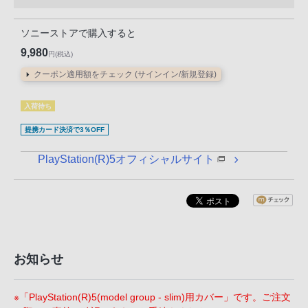
る
お
ソニーストアで購入すると
客
9,980
円(税込)
様
クーポン適用額をチェック (サインイン/新規登録)
は、
お
入荷待ち
手
数
提携カード決済で3％OFF
で
PlayStation(R)5オフィシャルサイト
す
が
ソ
ニ
ー
ス
お知らせ
ト
ア
※「PlayStation(R)5(model group - slim)用カバー」です。ご注文
お