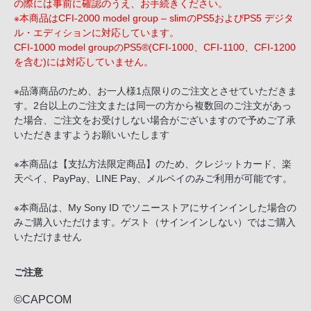
の際には事前に確認のうえ、お手続きください。
客
※本商品はCFI-2000 model group – slimのPS5およびPS5 デジタ
様
ル・エディションに対応しています。
窓
CFI-1000 model groupのPS5®(CFI-1000、CFI-1100、CFI-1200
口
を含む)には対応していません。
へ
※品薄商品のため、お一人様1点限りのご注文とさせていただきま
お
す。2台以上のご注文または同一の方から複数回のご注文があっ
電
た場合、ご注文をお受けしない場合がございますので予めご了承
話
いただきますようお願いいたします
に
て
※本商品は【支払方法限定商品】のため、クレジットカード、楽
天ペイ、PayPay、LINE Pay、メルペイのみご利用が可能です。
ご
連
※本商品は、My Sony ID でソニーストアにサインインした場合の
絡
みご購入いただけます。ゲスト（サインインしない）ではご購入
く
いただけません
だ
さ
ご注意
い。
©CAPCOM
電