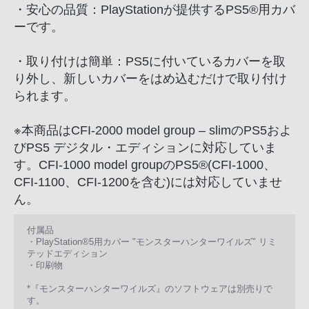
声
・安心の品質：PlayStationが提供するPS5®用カバ
ブ
ーです。
ラ
ウ
・取り付けは簡単：PS5に付いているカバーを取
ザ
り外し、新しいカバーをはめ込むだけで取り付け
を
られます。
ご
利
※本商品はCFI-2000 model group – slimのPS5およ
用
びPS5 デジタル・エディションに対応していま
の、
す。CFI-1000 model groupのPS5®(CFI-1000、
ご
CFI-1100、CFI-1200を含む)には対応していませ
購
ん。
入
を
付属品
・PlayStation®5用カバー "モンスターハンターワイルズ" リミ
希
テッドエディション
望
・印刷物
さ
*『モンスターハンターワイルズ』のソフトウェアは別売りで
れ
す。