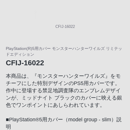
の
購
入
手
CFIJ-16022
続
き
が
PlayStation(R)5用カバー モンスターハンターワイルズ リミテッ
困
ドエディション
難
CFIJ-16022
に
な
本商品は、『モンスターハンターワイルズ』をモ
っ
チーフにした特別デザインのPS5用カバーです。
て
作中に登場する禁足地調査隊のエンブレムデザイ
お
ンが、ミッドナイト ブラックのカバーに映える銀
り
色でワンポイントにあしらわれています。
ま
す。
■PlayStation®5用カバー（model group - slim）説
音
明