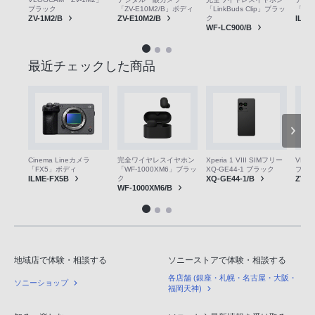
ブラック
「α7C
「ZV-E10M2/B」ボディ
「LinkBuds Clip」ブラッ
ZV-1M2/B
ILCE
ZV-E10M2/B
ク
WF-LC900/B
最近チェックした商品
VLO
Cinema Lineカメラ
完全ワイヤレスイヤホン
Xperia 1 VIII SIMフリー
ブラ
「FX5」ボディ
「WF-1000XM6」ブラッ
XQ-GE44-1 ブラック
ZV-1
ILME-FX5B
ク
XQ-GE44-1/B
WF-1000XM6/B
地域店で体験・相談する
ソニーストアで体験・相談する
各店舗 (銀座・札幌・名古屋・大阪・
ソニーショップ
福岡天神)