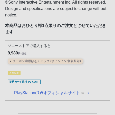
©Sony Interactive Entertainment Inc. All rights reserved.
話
Design and specifications are subject to change without
番
notice.
号
は
本商品はおひとり様1点限りのご注文とさせていただき
フ
ます
リ
ー
ソニーストアで購入すると
ダ
9,980
円(税込)
イ
ヤ
クーポン適用額をチェック (サインイン/新規登録)
ル
入荷待ち
「0120-
55-
提携カード決済で3％OFF
1174」
PlayStation(R)5オフィシャルサイト
携
帯
電
話、