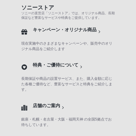
PHS
ソニーストア
か
ソニーの直営店「ソニーストア」では、オリジナル商品、長期
保証など豊富なサービスや特典をご提供しています。
ら
は
キャンペーン・オリジナル商品
「050-
3754-
現在実施中のさまざまなキャンペーンや、販売中のオリ
ジナル商品をご紹介します
9614」
と
特典・ご優待について
な
っ
長期保証や商品の設置サービス、また、購入金額に応じ
て
た各種ご優待など、豊富なサービスと特典をご紹介しま
お
す。
り
ま
店舗のご案内
す。
銀座・札幌・名古屋・大阪・福岡天神 の全国5拠点でお
待ちしています。