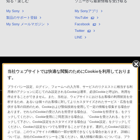
知る・楽しむ
ソニーから最新情報を受け取る
My Sony
My Sonyアプリ
製品のサポート登録
YouTube
My Sony メールマガジン
Facebook
Twitter
LINE
当社ウェブサイトでは快適な閲覧のためにCookieを利用しておりま
日本
す。
プライバシー設定、ログイン、フォームへの入力等、サービスのリクエストに相当する利
用者のアクションに応じてのみ設定されるCookieは通常、必須Cookieと呼ばれ、利用を
ソニーストアでのお買い物にあたって
停止することができません。また、当社は、ウェブサイトにおけるお客様の利用状況を分
析するため、あるいは個々のお客様に対してよりカスタマイズされたサービス・広告を提
供する等の目的のため、Cookieおよび類似技術を使用して一定の情報を収集する場合が
あります。それらのCookieの受け入れを拒否する場合は、「Cookieを拒否する」をクリ
ックしてください。Cookie使用にご同意頂ける場合は、「Cookieを受け入れる」をクリ
会社情報
採用情報
特約店のご案内
ニュースリリース
ックして下さい。Cookie設定をカスタマイズする場合は「Cookie設定」をクリックして
環境情報
My Sony 利用規約
ください。Cookieの設定をいつでも管理することができます。選択したCookieの設定に
よっては、このウェブサイトの機能の一部が使用できなくなる場合があります。 詳細に
ついては、当社のCookieポリシーをご覧ください。個人情報の取扱いについては、プラ