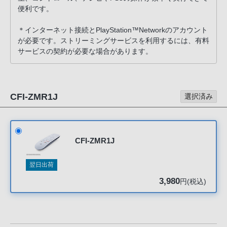
声
便利です。
ブ
ラ
＊インターネット接続とPlayStation™Networkのアカウント
が必要です。ストリーミングサービスを利用するには、有料
ウ
サービスの契約が必要な場合があります。
ザ
を
ご
利
CFI-ZMR1J
選択済み
用
の、
ご
CFI-ZMR1J
購
入
翌日出荷
を
3,980
希
円(税込)
望
さ
れ