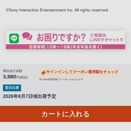
る
お
©Sony Interactive Entertainment Inc. All rights reserved.
客
様
は、
お
手
数
で
す
商品合計金額
サインインしてクーポン適用額をチェック
3,980
が
円(税込)
My Sony新規登録でクーポンがもらえます
ソ
翌日出荷
ニ
2026年8月7日頃出荷予定
ー
ス
ト
カートに入れる
ア
お