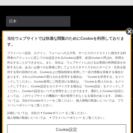
客
様
窓
日本
口
へ
当社ウェブサイトでは快適な閲覧のためにCookieを利用しておりま
お
ソニーストアでのお買い物にあたって
す。
電
プライバシー設定、ログイン、フォームへの入力等、サービスのリクエストに相当する利
話
用者のアクションに応じてのみ設定されるCookieは通常、必須Cookieと呼ばれ、利用を
に
停止することができません。また、当社は、ウェブサイトにおけるお客様の利用状況を分
会社情報
採用情報
特約店のご案内
ニュースリリース
析するため、あるいは個々のお客様に対してよりカスタマイズされたサービス・広告を提
て
環境情報
My Sony 利用規約
供する等の目的のため、Cookieおよび類似技術を使用して一定の情報を収集する場合が
あります。それらのCookieの受け入れを拒否する場合は、「Cookieを拒否する」をクリ
ご
ックしてください。Cookie使用にご同意頂ける場合は、「Cookieを受け入れる」をクリ
連
ックして下さい。Cookie設定をカスタマイズする場合は「Cookie設定」をクリックして
ください。Cookieの設定をいつでも管理することができます。選択したCookieの設定に
絡
よっては、このウェブサイトの機能の一部が使用できなくなる場合があります。 詳細に
く
ついては、当社のCookieポリシーをご覧ください。個人情報の取扱いについては、プラ
イバシーポリシーをご覧ください。
だ
詳細については、当社の
Cookieポリシー
をご覧ください。
ご利用条件
さ
個人情報の取扱いについては、
プライバシーポリシー
をご覧ください。
プライバシーポリシー
い。
正しい表示への取り組み
電
Cookie設定
Copyright 2026 Sony Marketing Inc.