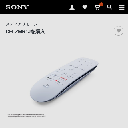
0
ソ
メディアリモコン
ニ
CFI-ZMR1J
を購入
ー
ス
ト
ア
で
は、
音
声
ブ
ラ
ウ
ザ
で