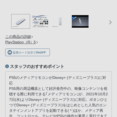
の
購
入
手
続
き
この商品の詳細
が
PlayStation（R）5
困
提携カード決済で
3%OFF
難
に
スタッフのおすすめポイント
な
っ
PS5のメディアリモコンがDisney+ (ディズニープラス)に対
て
応
お
PS5用の周辺機器として好評発売中の、映像コンテンツを視
り
聴する際に利用できる｢メディアリモコン｣が、2021年10月2
ま
7日(水)よりDisney+ (ディズニープラス)に対応。ボタンひと
つでDisney+ (ディズニープラス)をはじめとした人気のエン
す。
タテインメントアプリを起動できる(＊)ほか、メディア再
音
生、コントロール、テレビやPS5の操作が素早く実行できて