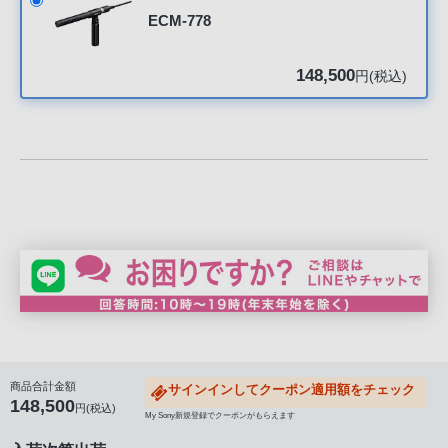
声
ECM-778
ブ
ラ
148,500
円(税込)
ウ
ザ
を
ご
利
用
の、
ご
購
入
を
希
望
商品合計金額
サインインしてクーポン適用額をチェック
148,500
さ
円(税込)
My Sony新規登録でクーポンがもらえます
れ