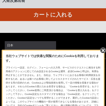
入荷次第出荷
る
お
カートに入れる
客
様
は、
お
手
数
日本
で
す
当社ウェブサイトでは快適な閲覧のためにCookieを利用しておりま
す。
が
ソニーストアでのお買い物にあたって
ソ
プライバシー設定、ログイン、フォームへの入力等、サービスのリクエストに相当する利
用者のアクションに応じてのみ設定されるCookieは通常、必須Cookieと呼ばれ、利用を
ニ
停止することができません。また、当社は、ウェブサイトにおけるお客様の利用状況を分
ー
会社情報
採用情報
特約店のご案内
ニュースリリース
析するため、あるいは個々のお客様に対してよりカスタマイズされたサービス・広告を提
供する等の目的のため、Cookieおよび類似技術を使用して一定の情報を収集する場合が
ス
環境情報
My Sony 利用規約
あります。それらのCookieの受け入れを拒否する場合は、「Cookieを拒否する」をクリ
ックしてください。Cookie使用にご同意頂ける場合は、「Cookieを受け入れる」をクリ
ト
ックして下さい。Cookie設定をカスタマイズする場合は「Cookie設定」をクリックして
ア
ください。Cookieの設定をいつでも管理することができます。選択したCookieの設定に
よっては、このウェブサイトの機能の一部が使用できなくなる場合があります。 詳細に
お
ついては、当社のCookieポリシーをご覧ください。個人情報の取扱いについては、プラ