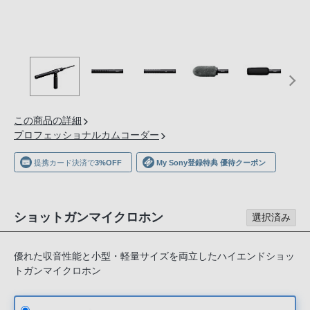
の
購
入
手
続
き
が
この商品の詳細
困
プロフェッショナルカムコーダー
難
に
提携カード決済で
3%OFF
My Sony登録特典 優待クーポン
な
っ
て
ショットガンマイクロホン
選択済み
お
り
優れた収音性能と小型・軽量サイズを両立したハイエンドショッ
ま
トガンマイクロホン
す。
音