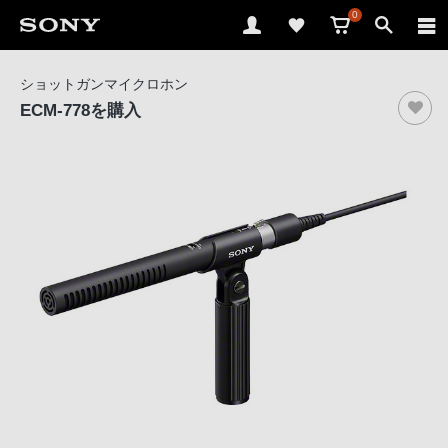
0
ソ
ショットガンマイクロホン
ニ
ECM-778
を購入
ー
ス
ト
ア
で
は、
音
声
ブ
ラ
ウ
ザ
で