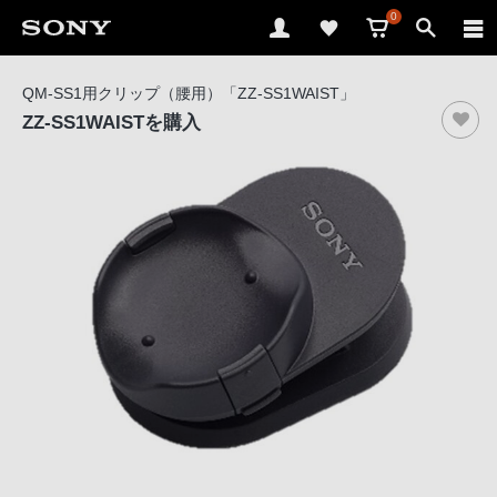
0
ソ
QM-SS1用クリップ（腰用）「ZZ-SS1WAIST」
ニ
ZZ-SS1WAIST
を購入
ー
ス
ト
ア
で
は、
音
声
ブ
ラ
ウ
ザ
で