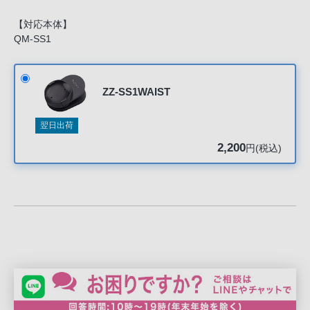
声
ブ
【対応本体】
ラ
QM-SS1
ウ
ザ
を
ZZ-SS1WAIST
ご
利
翌日出荷
用
2,200
円(税込)
の、
ご
購
入
を
希
望
さ
れ