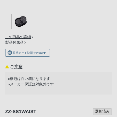
の
購
入
手
続
き
この商品の詳細
が
製品付属品
困
提携カード決済で
3%OFF
難
に
な
ご注意
っ
※梱包は白い箱になります
て
※メーカー保証は対象外です
お
り
ま
す。
ZZ-SS1WAIST
選択済み
音