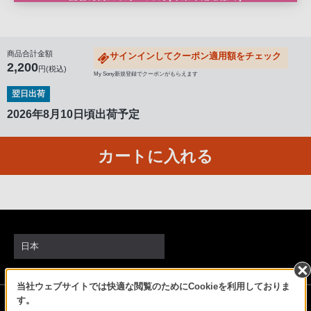
る
お
客
商品合計金額
サインインしてクーポン適用額をチェック
様
2,200
円(税込)
は、
My Sony新規登録でクーポンがもらえます
お
翌日出荷
手
2026年8月10日頃出荷予定
数
で
カートに入れる
す
が
ソ
ニ
ー
日本
ス
ト
ア
当社ウェブサイトでは快適な閲覧のためにCookieを利用しておりま
ソニーストアでのお買い物にあたって
す。
お