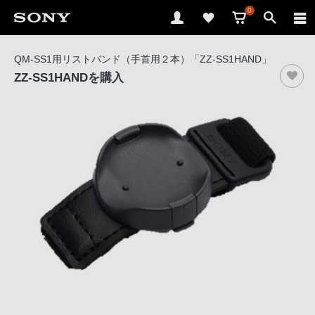
0
ソ
QM-SS1用リストバンド（手首用２本）「ZZ-SS1HAND」
ニ
ZZ-SS1HAND
を購入
ー
ス
ト
ア
で
は、
音
声
ブ
ラ
ウ
ザ
で