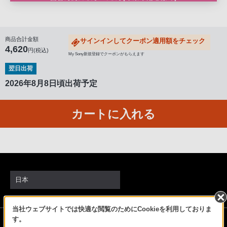
る
お
客
商品合計金額
サインインしてクーポン適用額をチェック
様
4,620
円(税込)
は、
My Sony新規登録でクーポンがもらえます
お
翌日出荷
手
2026年8月8日頃出荷予定
数
で
カートに入れる
す
が
ソ
ニ
ー
日本
ス
ト
ア
当社ウェブサイトでは快適な閲覧のためにCookieを利用しておりま
ソニーストアでのお買い物にあたって
す。
お