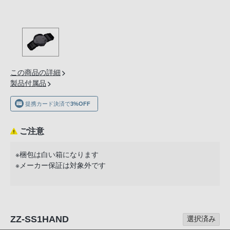
の
購
入
手
続
き
この商品の詳細
が
製品付属品
困
提携カード決済で
3%OFF
難
に
な
ご注意
っ
※梱包は白い箱になります
て
※メーカー保証は対象外です
お
り
ま
す。
ZZ-SS1HAND
選択済み
音