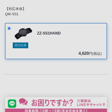
声
ブ
【対応本体】
ラ
QM-SS1
ウ
ザ
を
ZZ-SS1HAND
ご
利
翌日出荷
用
4,620
円(税込)
の、
ご
購
入
を
希
望
さ
れ