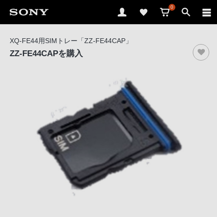
0
ソ
XQ-FE44用SIMトレー「ZZ-FE44CAP」
ニ
ZZ-FE44CAP
を購入
ー
ス
ト
ア
で
は、
音
声
ブ
ラ
ウ
ザ
で