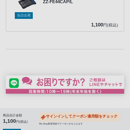
ZZ-FE44CAP/L
る
お
当日出荷
客
1,100
様
円(税込)
は、
お
手
数
で
す
が
ソ
ニ
ー
ス
ト
商品合計金額
サインインしてクーポン適用額をチェック
ア
1,100
円(税込)
My Sony新規登録でクーポンがもらえます
お