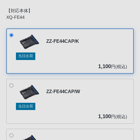
声
ブ
【対応本体】
XQ-FE44
ラ
ウ
ザ
ZZ-FE44CAP/K
を
ご
当日出荷
利
用
1,100
円(税込)
の、
ご
購
ZZ-FE44CAP/W
入
を
当日出荷
希
1,100
円(税込)
望
さ
れ