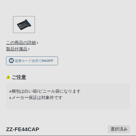
の
購
入
手
続
き
この商品の詳細
が
製品付属品
困
提携カード決済で
3%OFF
難
に
ご注意
な
っ
※梱包は白い箱/ビニール袋になります
て
※メーカー保証は対象外です
お
り
ま
す。
ZZ-FE44CAP
選択済み
音