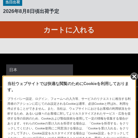
当日出荷
客
2026年8月8日頃出荷予定
様
窓
口
カートに入れる
へ
お
電
話
に
日本
て
ご
当社ウェブサイトでは快適な閲覧のためにCookieを利用しておりま
連
す。
ソニーストアでのお買い物にあたって
絡
プライバシー設定、ログイン、フォームへの入力等、サービスのリクエストに相当する利
く
用者のアクションに応じてのみ設定されるCookieは通常、必須Cookieと呼ばれ、利用を
停止することができません。また、当社は、ウェブサイトにおけるお客様の利用状況を分
だ
会社情報
採用情報
特約店のご案内
ニュースリリース
析するため、あるいは個々のお客様に対してよりカスタマイズされたサービス・広告を提
さ
供する等の目的のため、Cookieおよび類似技術を使用して一定の情報を収集する場合が
環境情報
My Sony 利用規約
あります。それらのCookieの受け入れを拒否する場合は、「Cookieを拒否する」をクリ
い。
ックしてください。Cookie使用にご同意頂ける場合は、「Cookieを受け入れる」をクリ
ックして下さい。Cookie設定をカスタマイズする場合は「Cookie設定」をクリックして
電