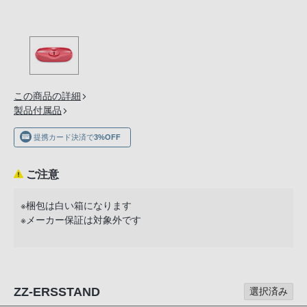
の
購
入
手
続
き
この商品の詳細
が
製品付属品
困
提携カード決済で
3%OFF
難
に
ご注意
な
っ
※梱包は白い箱になります
て
※メーカー保証は対象外です
お
り
ま
す。
ZZ-ERSSTAND
選択済み
音