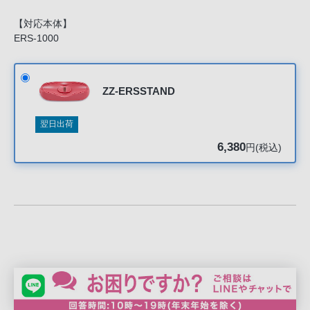
声
ブ
【対応本体】
ERS-1000
ラ
ウ
ザ
ZZ-ERSSTAND
を
ご
翌日出荷
利
用
6,380
円(税込)
の、
ご
購
入
を
希
望
さ
れ