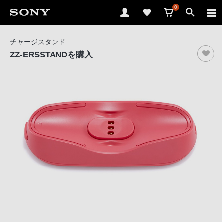
0
ソ
チャージスタンド
ニ
ZZ-ERSSTAND
を購入
ー
ス
ト
ア
で
は、
音
声
ブ
ラ
ウ
ザ
で