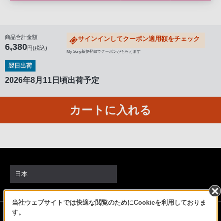
る
お
客
商品合計金額
サインインしてクーポン適用額をチェック
様
6,380
円(税込)
My Sony新規登録でクーポンがもらえます
は、
翌日出荷
お
手
2026年8月11日頃出荷予定
数
で
カートに入れる
す
が
ソ
ニ
ー
日本
ス
ト
ア
当社ウェブサイトでは快適な閲覧のためにCookieを利用しておりま
ソニーストアでのお買い物にあたって
す。
お