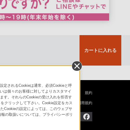
カートに入れる
るCookieは通常、必須Cookieと呼
いは個々のお客様に対してよりカスタマイ
特定商取引法に基づく表記
ご利用ガイド
規約
す。それらのCookieの受け入れを拒否す
ニュースリリース
環境情報
My Sony 利用規約
」をクリックして下さい。Cookie設定をカス
たCookieの設定によっては、このウェブサ
人情報の取扱いについては、プライバシーポリ