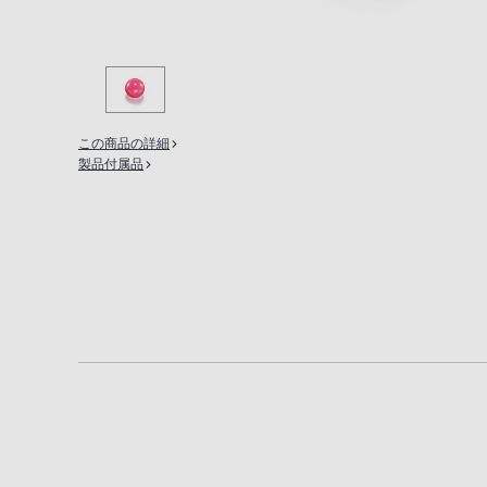
の
購
入
手
続
この商品の詳細
き
製品付属品
が
困
難
に
な
っ
て
お
り
ま
す。
音