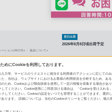
翌日出荷
2026年8月8日頃出荷予定
ション(JACCS)
返品について
めにCookieを利用しております。
力等、サービスのリクエストに相当する利用者のアクションに応じてのみ設定され
また、当社は、ウェブサイトにおけるお客様の利用状況を分析するため、ある
ソニーストアでのお買い物にあたって
セキュリティ・ブラウザ環境
ため、Cookieおよび類似技術を使用して一定の情報を収集する場合がありま
会社情報
採用情報
特約店のご案内
クしてください。Cookie使用にご同意頂ける場合は、「Cookieを受け入れる
リックしてください。Cookieの設定をいつでも管理することができます。選択し
あります。 詳細については、当社のCookieポリシーをご覧ください。個
をご覧ください。