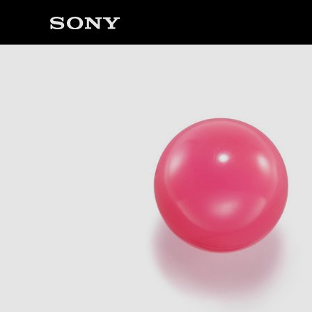
ソ
ニ
ー
ス
ト
ア
で
は、
音
声
ブ
ラ
ウ
ザ
で