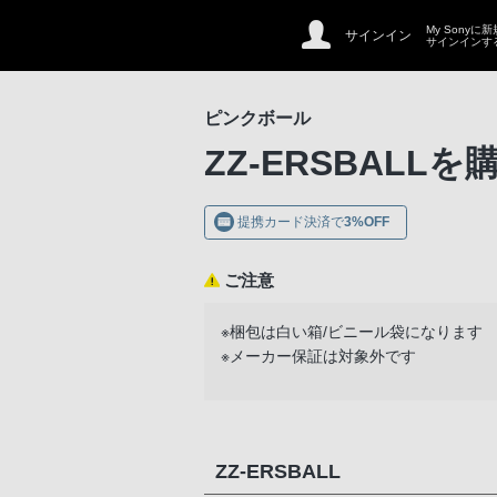
My Sonyに
サインイン
サインインす
ピンクボール
ZZ-ERSBALL
を
提携カード決済で
3%OFF
ご注意
※梱包は白い箱/ビニール袋になります
※メーカー保証は対象外です
ZZ-ERSBALL