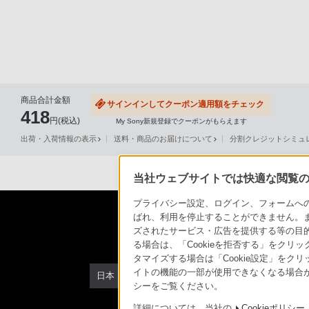
声
ブ
ラ
ウ
ザ
を
商品合計金額
サインインしてクーポン適用額をチェック
418
ご
円(税込)
My Sony新規登録でクーポンがもらえます
利
出荷・入荷情報の表示
送料・商品のお届けについて
分割クレジットシミュレー
用
の、
当社ウェブサイトでは快適な閲覧のた
ご
プライバシー設定、ログイン、フォームへの入
購
ばれ、利用を停止することができません。
入
ズされたサービス・広告を提供する等の目的の
を
る場合は、「Cookieを拒否する」をクリッ
希
タマイズする場合は「Cookie設定」をク
イトの機能の一部が使用できなくなる場合が
望
日本
シーをご覧ください。
さ
れ
詳細については、当社の
Cookieポリシー