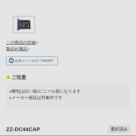
の
購
入
手
続
き
この商品の詳細
が
製品付属品
困
提携カード決済で
3%OFF
難
に
ご注意
な
っ
※梱包は白い箱/ビニール袋になります
て
※メーカー保証は対象外です
お
り
ま
す。
ZZ-DC44CAP
選択済み
音