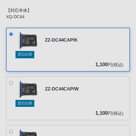
声
ブ
【対応本体】
XQ-DC44
ラ
ウ
ザ
ZZ-DC44CAP/K
を
ご
翌日出荷
利
用
1,100
円(税込)
の、
ご
購
ZZ-DC44CAP/W
入
を
翌日出荷
希
1,100
円(税込)
望
さ
れ