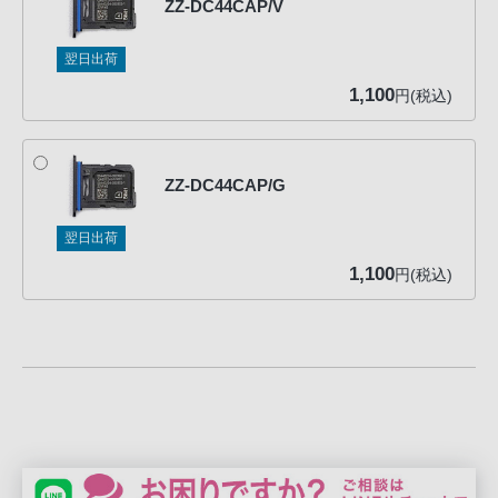
ZZ-DC44CAP/V
る
お
翌日出荷
客
1,100
様
円(税込)
は、
お
手
ZZ-DC44CAP/G
数
で
翌日出荷
す
1,100
円(税込)
が
ソ
ニ
ー
ス
ト
ア
お