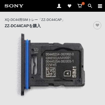
0
ソ
XQ-DC44用SIMトレー「ZZ-DC44CAP」
ニ
ZZ-DC44CAP
を購入
ー
ス
ト
ア
で
は、
音
声
ブ
ラ
ウ
ザ
で