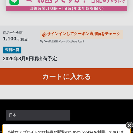
客
様
窓
口
へ
商品合計金額
サインインしてクーポン適用額をチェック
1,100
円(税込)
お
My Sony新規登録でクーポンがもらえます
電
翌日出荷
話
2026年8月9日頃出荷予定
に
て
カートに入れる
ご
連
絡
く
だ
さ
日本
い。
電
当社ウェブサイトでは快適な閲覧のためにCookieを利用しておりま