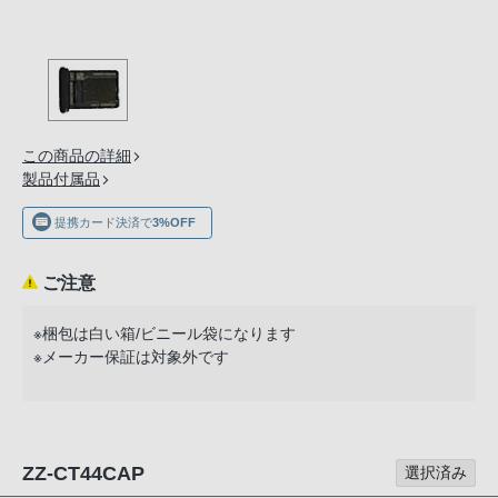
の
購
入
手
続
き
この商品の詳細
が
製品付属品
困
提携カード決済で
3%OFF
難
に
ご注意
な
っ
※梱包は白い箱/ビニール袋になります
て
※メーカー保証は対象外です
お
り
ま
す。
ZZ-CT44CAP
選択済み
音