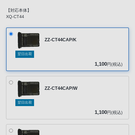
声
ブ
【対応本体】
XQ-CT44
ラ
ウ
ザ
ZZ-CT44CAP/K
を
ご
翌日出荷
利
用
1,100
円(税込)
の、
ご
購
ZZ-CT44CAP/W
入
を
翌日出荷
希
1,100
円(税込)
望
さ
れ