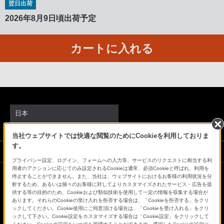
翌日出荷
客
2026年8月9日頃出荷予定
様
窓
口
カートに入れる
へ
お
電
話
に
日本
て
ご
当社ウェブサイトでは快適な閲覧のためにCookieを利用しておりま
連
す。
ソニーストアでのお買い物にあたって
絡
プライバシー設定、ログイン、フォームへの入力等、サービスのリクエストに相当する利
く
用者のアクションに応じてのみ設定されるCookieは通常、必須Cookieと呼ばれ、利用を
停止することができません。また、当社は、ウェブサイトにおけるお客様の利用状況を分
だ
会社情報
採用情報
特約店のご案内
ニュースリリース
析するため、あるいは個々のお客様に対してよりカスタマイズされたサービス・広告を提
さ
供する等の目的のため、Cookieおよび類似技術を使用して一定の情報を収集する場合が
環境情報
My Sony 利用規約
あります。それらのCookieの受け入れを拒否する場合は、「Cookieを拒否する」をクリ
い。
ックしてください。Cookie使用にご同意頂ける場合は、「Cookieを受け入れる」をクリ
ックして下さい。Cookie設定をカスタマイズする場合は「Cookie設定」をクリックして
電