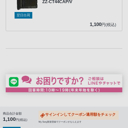
ZZ-CT44CAP/V
る
お
翌日出荷
客
1,100
様
円(税込)
は、
お
手
数
で
す
が
ソ
ニ
ー
ス
ト
商品合計金額
サインインしてクーポン適用額をチェック
ア
1,100
円(税込)
My Sony新規登録でクーポンがもらえます
お