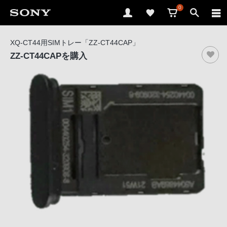
0
ソ
XQ-CT44用SIMトレー「ZZ-CT44CAP」
ニ
ZZ-CT44CAP
を購入
ー
ス
ト
ア
で
は、
音
声
ブ
ラ
ウ
ザ
で