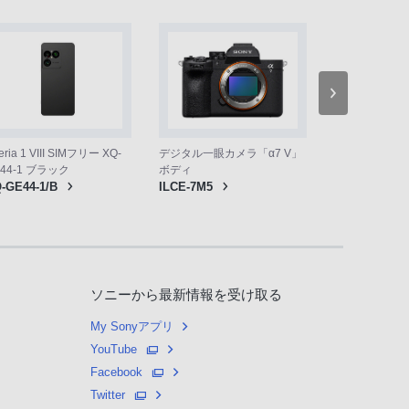
eria 1 VIII SIMフリー XQ-
デジタル一眼カメラ「α7 V」
ワイヤレスノイ
44-1 ブラック
ボディ
1000XM6」
-GE44-1/B
ILCE-7M5
WH-1000XM6
ソニーから最新情報を受け取る
My Sonyアプリ
YouTube
Facebook
Twitter