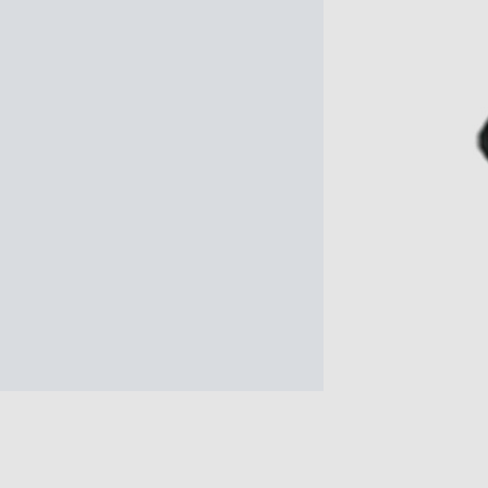
の
購
入
手
続
き
が
困
難
に
な
っ
て
お
り
ま
す。
音