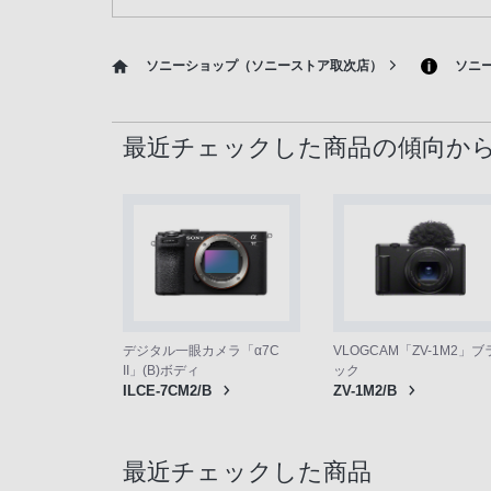
電
話
番
ソニーショップ（ソニーストア取次店）
ソニ
号
は
フ
最近チェックした商品の傾向か
リ
ー
ダ
イ
ヤ
ル
「0120-
デジタル一眼カメラ「α7C
VLOGCAM「ZV-1M2」ブ
55-
II」(B)ボディ
ック
1174」
ILCE-7CM2/B
ZV-1M2/B
携
帯
最近チェックした商品
電