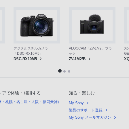
VLOGCAM「ZV-1M2」ブラ
デジタルスチルカメラ
Xp
ック
ク
「DSC-RX10M5」
GE
ZV-1M2/B
DSC-RX10M5
XQ
トアで体験・相談する
知る・楽しむ
銀座・札幌・名古屋・大阪・福岡天神)
My Sony
製品のサポート登録
My Sony メールマガジン