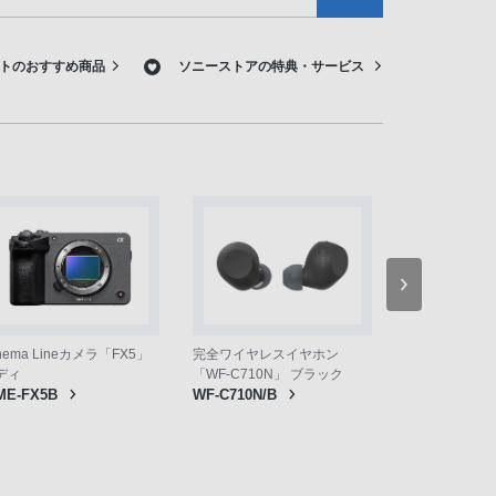
トのおすすめ商品
ソニーストアの特典・サービス
nema Lineカメラ「FX5」
完全ワイヤレスイヤホン
REON POCKE
ディ
「WF-C710N」 ブラック
6」
ME-FX5B
WF-C710N/B
RNPK-6