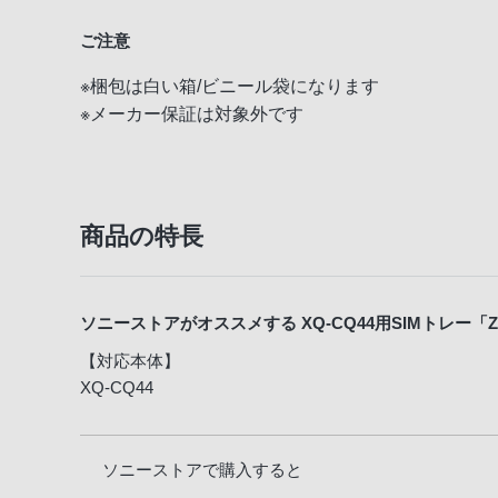
る
ご注意
お
客
※梱包は白い箱/ビニール袋になります
様
※メーカー保証は対象外です
は、
お
手
数
商品の特長
で
す
が
ソニーストアがオススメする XQ-CQ44用SIMトレー「ZZ
ソ
ニ
【対応本体】
XQ-CQ44
ー
ス
ト
ソニーストアで購入すると
ア