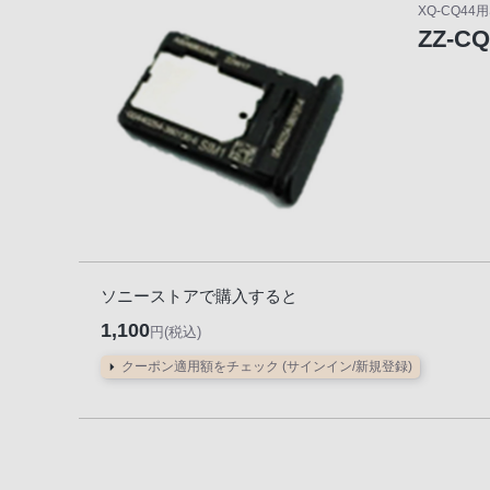
XQ-CQ44
声
ZZ-C
ブ
ラ
ウ
ザ
を
ご
利
用
の、
ソニーストアで購入すると
ご
購
1,100
円(税込)
入
クーポン適用額をチェック (サインイン/新規登録)
を
希
望
さ
れ