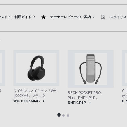
ーストアご利用ガイド
オーナーレビューのご案内
スタイリス
ら
ラ
ワイヤレスノイキャン「WH-
Ci
REON POCKET PRO
1000XM6」ブラック
ボ
Plus「RNPK-P1P」
WH-1000XM6/B
IL
RNPK-P1P