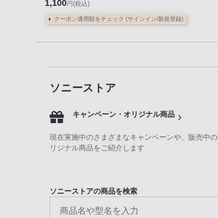
お
1,100
円(税込)
客
クーポン適用額をチェック (サインイン/新規登録)
様
窓
口
へ
お
電
ソニーストア
話
に
キャンペーン・オリジナル商品
て
ご
現在実施中のさまざまなキャンペーンや、販売中の
連
リジナル商品をご紹介します
絡
く
だ
ソニーストアの商品を検索
さ
い。