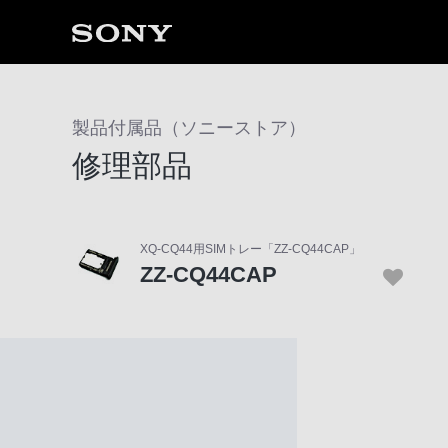
ソ
ニ
製品付属品（ソニーストア）
ー
修理部品
ス
ト
ア
で
XQ-CQ44用SIMトレー「ZZ-CQ44CAP」
は、
ZZ-CQ44CAP
音
声
ブ
ラ
ウ
ザ
で