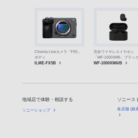
話、
PHS
か
ら
は
「050-
3754-
Cinema Lineカメラ「FX5」
完全ワイヤレスイヤホン
9614」
ボディ
「WF-1000XM6」ブラッ
と
ILME-FX5B
WF-1000XM6/B
な
っ
て
お
地域店で体験・相談する
ソニース
り
各店舗 (
ま
ソニーショップ
す。