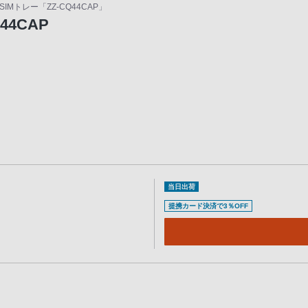
用SIMトレー「ZZ-CQ44CAP」
Q44CAP
当日出荷
提携カード決済で3％OFF