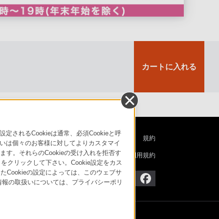
カートに入れる
るCookieは通常、必須Cookieと呼
特定商取引法に基づく表記
ご利用ガイド
規約
いは個々のお客様に対してよりカスタマイ
す。それらのCookieの受け入れを拒否す
ニュースリリース
環境情報
My Sony 利用規約
」をクリックして下さい。Cookie設定をカス
たCookieの設定によっては、このウェブサ
人情報の取扱いについては、プライバシーポリ