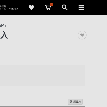
0
新規登録
るともっと便利に
AP」
購入
選択済み