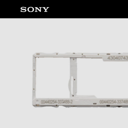
ソ
ニ
ー
ス
ト
ア
で
は、
音
声
ブ
ラ
ウ
ザ
で