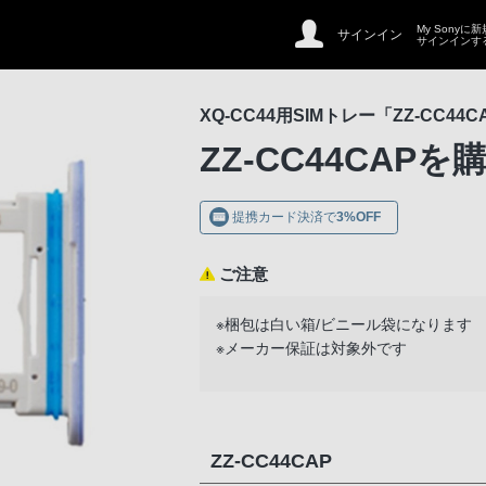
My Sonyに
サインイン
サインインす
XQ-CC44用SIMトレー「ZZ-CC44C
ZZ-CC44CAP
を
提携カード決済で
3%OFF
ご注意
※梱包は白い箱/ビニール袋になります
※メーカー保証は対象外です
ZZ-CC44CAP