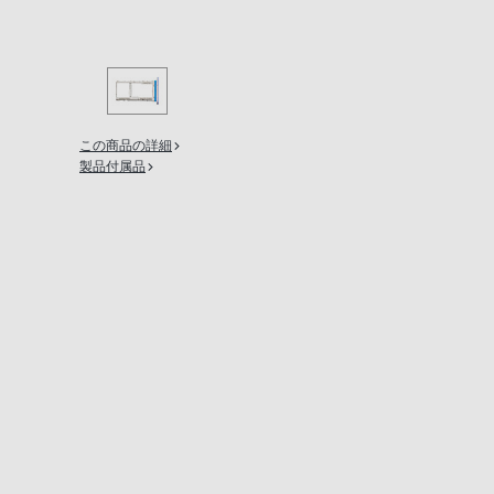
の
購
入
手
続
この商品の詳細
き
製品付属品
が
困
難
に
な
っ
て
お
り
ま
す。
音