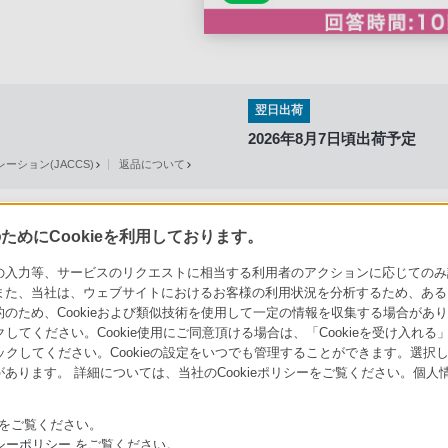
翌日出荷
2026年8月7日頃出荷予定
ション(JACCS)
返品について
めにCookieを利用しております。
力等、サービスのリクエストに相当する利用者のアクションに応じてのみ設定され
ソニーストアでのお買い物にあたって
セキュリティ・ブラウザ環境
また、当社は、ウェブサイトにおけるお客様の利用状況を分析するため、ある
ため、Cookieおよび類似技術を使用して一定の情報を収集する場合がありま
会社情報
採用情報
特約店のご案内
クしてください。Cookie使用にご同意頂ける場合は、「Cookieを受け入れる
リックしてください。Cookieの設定をいつでも管理することができます。選択し
あります。 詳細については、当社のCookieポリシーをご覧ください。個
をご覧ください。
シーポリシー
をご覧ください。