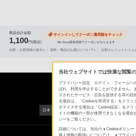
る
お
客
様
商品合計金額
サインインしてクーポン適用額をチェック
は、
1,100
円(税込)
My Sony新規登録でクーポンがもらえます
お
出荷・入荷情報の表示
送料・商品のお届けについて
分割クレジットシミュレー
手
数
で
当社ウェブサイトでは快適な閲覧のた
す
が
プライバシー設定、ログイン、フォームへの入
ばれ、利用を停止することができません。
ソ
ズされたサービス・広告を提供する等の目的の
ニ
る場合は、「Cookieを拒否する」をクリッ
ー
タマイズする場合は「Cookie設定」をク
日本
ス
イトの機能の一部が使用できなくなる場合が
シーをご覧ください。
ト
ア
詳細については、当社の
Cookieポリシー
個人情報の取扱いについては、
プライバ