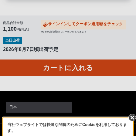
る
お
客
商品合計金額
サインインしてクーポン適用額をチェック
様
1,100
円(税込)
My Sony新規登録でクーポンがもらえます
は、
当日出荷
お
手
2026年8月7日頃出荷予定
数
で
カートに入れる
す
が
ソ
ニ
ー
日本
ス
ト
ア
当社ウェブサイトでは快適な閲覧のためにCookieを利用しておりま
ソニーストアでのお買い物にあたって
す。
お