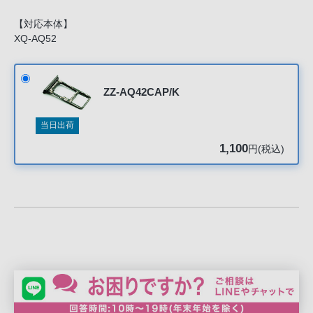
声
ブ
【対応本体】
XQ-AQ52
ラ
ウ
ザ
ZZ-AQ42CAP/K
を
ご
当日出荷
利
用
1,100
円(税込)
の、
ご
購
入
を
希
望
さ
れ