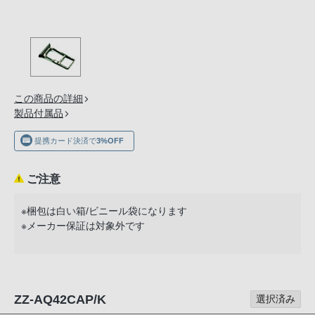
の
購
入
手
続
き
この商品の詳細
が
製品付属品
困
提携カード決済で
3%OFF
難
に
ご注意
な
っ
※梱包は白い箱/ビニール袋になります
て
※メーカー保証は対象外です
お
り
ま
す。
ZZ-AQ42CAP/K
選択済み
音