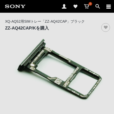
0
ソ
XQ-AQ52用SIMトレー「ZZ-AQ42CAP」ブラック
ニ
ZZ-AQ42CAP/K
を購入
ー
ス
ト
ア
で
は、
音
声
ブ
ラ
ウ
ザ
で