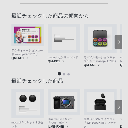
PHS
か
最近チェックした商品の傾向から
ら
は
「050-
3754-
9614」
アクティベーションコー
と
ド mocopi PCアプリ
mocopi センサーバンド
モバイルモーションキャ
moc
QM-AC1
な
QM-PB1
プチャー mocopi(モコピ)
レシ
QM-SS1
QM-
っ
て
最近チェックした商品
お
り
ま
す。
Cinema Lineカメラ
完全ワイヤレスイヤホン
デジ
mocopi Proキット 3点セ
「FX5」ボディ
「WF-1000XM6」ブラッ
「DSC
ット
ILME-FX5B
ク
DSC