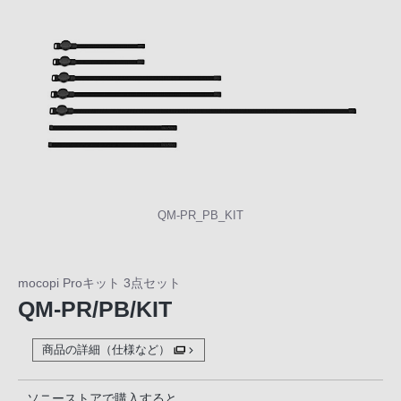
の
購
入
手
続
き
が
困
難
に
QM-PR_PB_KIT
な
っ
て
mocopi Proキット 3点セット
お
QM-PR/PB/KIT
り
ま
商品の詳細（仕様など）
す。
音
ソニーストアで購入すると