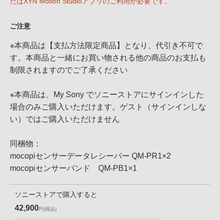
たはXYN Motion Studioアプリのご利用が必要です。
る
お
ご注意
客
様
※本商品は【支払方法限定商品】となり、代引き不可で
は、
す。本商品と一緒にお買い物される他の商品のお支払も
お
制限されますのでご了承ください
手
数
※本商品は、My Sony でソニーストアにサインインした
で
場合のみご購入いただけます。ゲスト（サインインしな
す
い）ではご購入いただけません
が
ソ
同梱物：
ニ
mocopiセンサーデータレシーバー QM-PR1×2
ー
mocopiセンサーバンド QM-PB1×1
ス
ト
ソニーストアで購入すると
ア
42,900
円(税込)
お