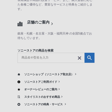
話
た各種ご優待など、豊富なサービスと特典をご紹介しま
す。
番
号
店舗のご案内
は
フ
銀座・札幌・名古屋・大阪・福岡天神 の全国5拠点でお
リ
待ちしています。
ー
ダ
ソニーストアの商品を検索
イ
ヤ
ル
「0120-
ソニーショップ（ソニーストア取次店）
55-
ソニーストアご利用ガイド
1174」
オーナーレビューのご案内
携
帯
スタイリストのおすすめ商品
電
ソニーストアの特典・サービス
話、