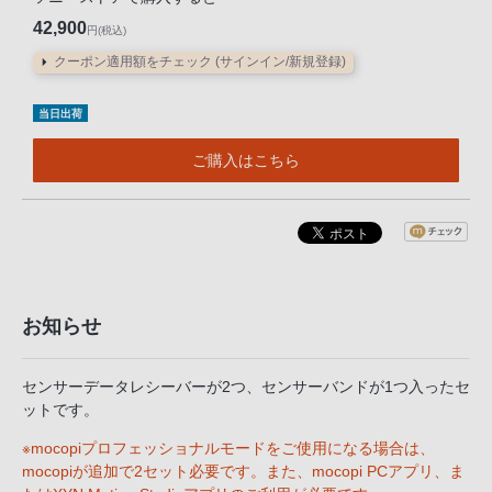
声
42,900
円(税込)
ブ
ラ
クーポン適用額をチェック (サインイン/新規登録)
ウ
当日出荷
ザ
を
ご購入はこちら
ご
利
用
の、
ご
購
お知らせ
入
を
センサーデータレシーバーが2つ、センサーバンドが1つ入ったセ
希
ットです。
望
さ
※mocopiプロフェッショナルモードをご使用になる場合は、
mocopiが追加で2セット必要です。また、mocopi PCアプリ、ま
れ