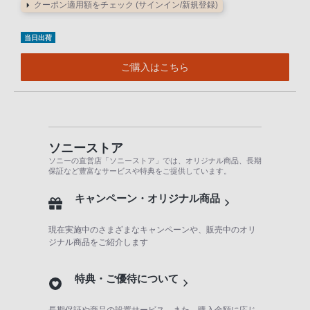
クーポン適用額をチェック (サインイン/新規登録)
客
様
当日出荷
窓
口
ご購入はこちら
へ
お
電
話
に
ソニーストア
ソニーの直営店「ソニーストア」では、オリジナル商品、長期
て
保証など豊富なサービスや特典をご提供しています。
ご
キャンペーン・オリジナル商品
連
絡
現在実施中のさまざまなキャンペーンや、販売中のオリ
く
ジナル商品をご紹介します
だ
さ
特典・ご優待について
い。
電
長期保証や商品の設置サービス、また、購入金額に応じ