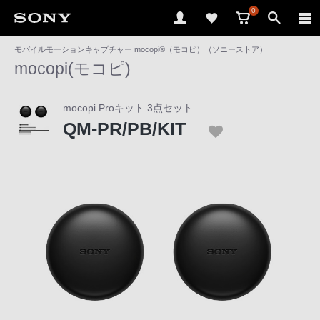
0
モバイルモーションキャプチャー mocopi®（モコピ）（ソニーストア）
ソ
mocopi(モコピ)
ニ
ー
mocopi Proキット 3点セット
ス
QM-PR/PB/KIT
ト
ア
で
は、
音
声
ブ
ラ
ウ
ザ
で