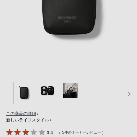
の
購
入
手
続
き
が
困
難
に
な
っ
て
お
り
この商品の詳細
ま
新しいライフスタイル
す。
音
（
）
3.4
5件のオーナーレビュー