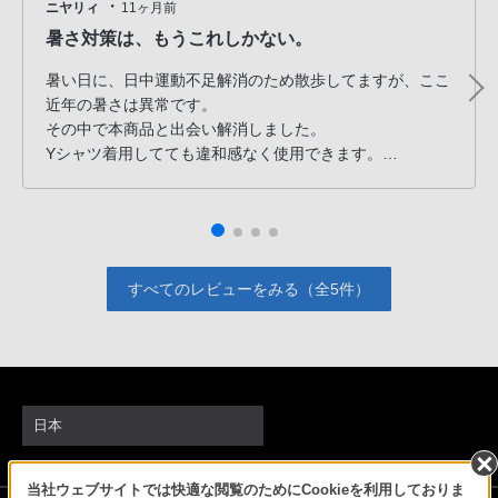
・
ニヤリィ
11ヶ月前
PHS
暑さ対策は、もうこれしかない。
か
ら
暑い日に、日中運動不足解消のため散歩してますが、ここ
は
近年の暑さは異常です。
「050-
その中で本商品と出会い解消しました。
Yシャツ着用してても違和感なく使用できます。
3754-
長らく使わせていただきます。
9614」
と
な
っ
すべてのレビューをみる（全5件）
て
お
り
ま
す。
日本
当社ウェブサイトでは快適な閲覧のためにCookieを利用しておりま