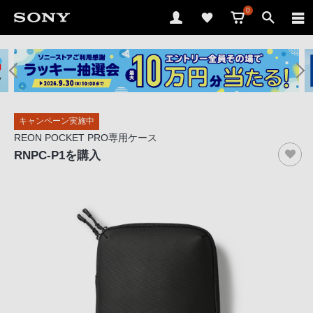
0
ソ
ニ
ー
ス
キャンペーン実施中
ト
REON POCKET PRO専用ケース
ア
RNPC-P1
を購入
で
は、
音
声
ブ
ラ
ウ
ザ
で