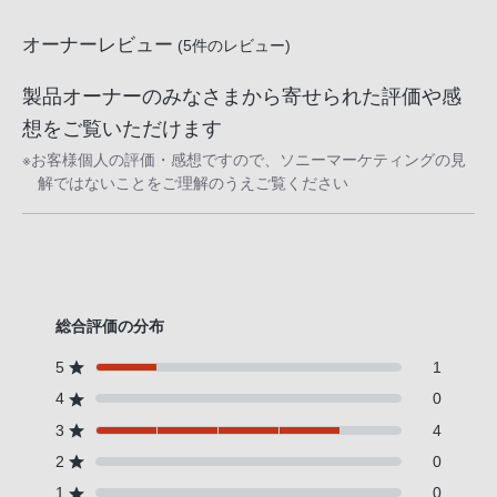
客
様
オーナーレビュー
(
5
件のレビュー)
窓
製品オーナーのみなさまから寄せられた評価や感
口
へ
想をご覧いただけます
お
※お客様個人の評価・感想ですので、ソニーマーケティングの見
電
解ではないことをご理解のうえご覧ください
話
に
て
ご
連
総合評価の分布
絡
5
1
く
4
0
だ
さ
3
4
い。
2
0
電
1
0