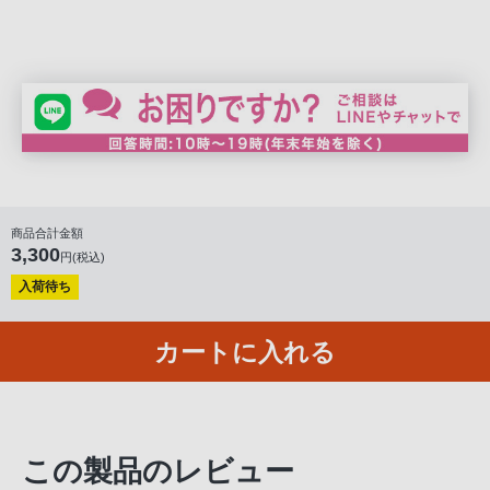
る
お
客
様
は、
お
手
数
で
商品合計金額
3,300
す
円(税込)
が
入荷待ち
ソ
ニ
カートに入れる
ー
ス
ト
ア
この製品のレビュー
お