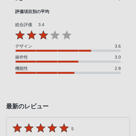
話
番
評価項目別の平均
号
総合評価
3.4
は
フ
リ
デザイン
3.6
ー
ダ
操作性
3.0
イ
機能性
2.8
ヤ
ル
「0120-
55-
1174」
最新のレビュー
携
帯
電
5
話、