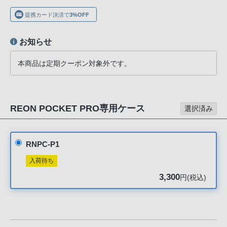
声
提携カード決済で
3%OFF
ブ
ラ
お知らせ
ウ
ザ
本商品は定期クーポン対象外です。
を
ご
利
用
REON POCKET PRO専用ケース
選択済み
の、
ご
購
RNPC-P1
入
入荷待ち
を
3,300
円(税込)
希
望
さ
れ