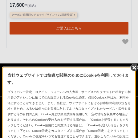
17,600
円(税込)
クーポン適用額をチェック (サインイン/新規登録)
ご購入はこちら
当社ウェブサイトでは快適な閲覧のためにCookieを利用しておりま
日本
す。
プライバシー設定、ログイン、フォームへの入力等、サービスのリクエストに相当する利
用者のアクションに応じてのみ設定されるCookieは通常、必須Cookieと呼ばれ、利用を
ソニーストアでのお買い物にあたって
停止することができません。また、当社は、ウェブサイトにおけるお客様の利用状況を分
析するため、あるいは個々のお客様に対してよりカスタマイズされたサービス・広告を提
供する等の目的のため、Cookieおよび類似技術を使用して一定の情報を収集する場合が
あります。それらのCookieの受け入れを拒否する場合は、「Cookieを拒否する」をクリ
会社情報
採用情報
特約店のご案内
ニュースリリース
ックしてください。Cookie使用にご同意頂ける場合は、「Cookieを受け入れる」をクリ
ックして下さい。Cookie設定をカスタマイズする場合は「Cookie設定」をクリックして
環境情報
My Sony 利用規約
ください。Cookieの設定をいつでも管理することができます。選択したCookieの設定に