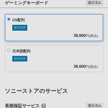
声
ゲーミングキーボード
選択済み
ブ
ラ
ウ
US配列
ザ
翌日出荷
を
39,600
円(税込)
ご
利
用
日本語配列
の、
翌日出荷
ご
39,600
円(税込)
購
入
を
希
ソニーストアのサービス
望
さ
れ
長期保証サービス
選択済み