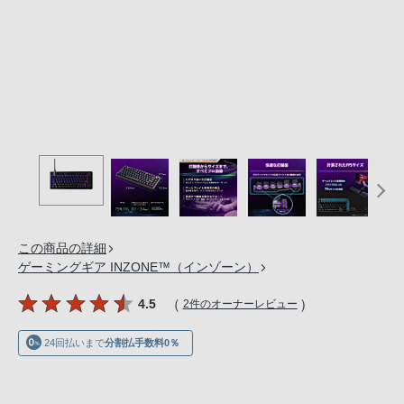
の
購
入
手
続
き
が
困
難
に
な
この商品の詳細
っ
ゲーミングギア INZONE™（インゾーン）
て
お
（
）
4.5
2件のオーナーレビュー
り
ま
24回払いまで
分割払手数料0％
す。
音