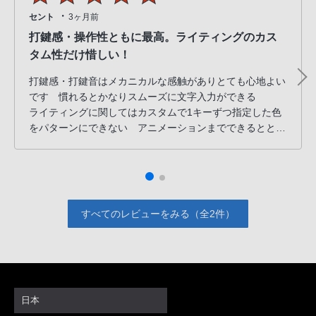
・
セント
3ヶ月前
打鍵感・操作性ともに最高。ライティングのカス
タム性だけ惜しい！
打鍵感・打鍵音はメカニカルな感触がありとても心地よい
です 慣れるとかなりスムーズに文字入力ができる
ライティングに関してはカスタムで1キーずつ指定した色
をパターンにできない アニメーションまでできるととて
も良いと思いました
キーボードの機能・性能には影響がないので今後のソフト
ウェアアップデートに期待したいです
すべてのレビューをみる（全2件）
日本