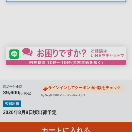
客
様
窓
口
へ
お
電
話
に
て
ご
連
商品合計金額
サインインしてクーポン適用額をチェック
絡
39,600
円(税込)
My Sony新規登録でクーポンがもらえます
く
翌日出荷
だ
2026年8月9日頃出荷予定
さ
い。
電
カートに入れる