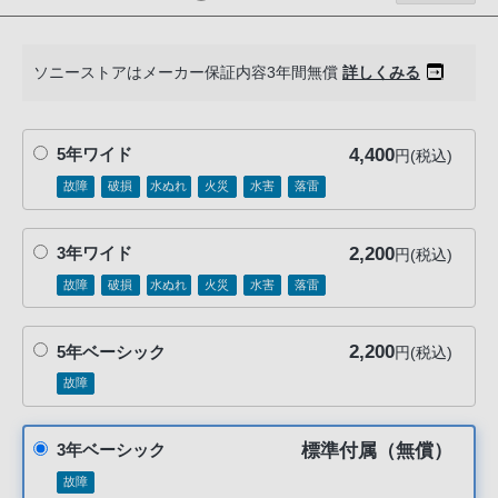
る
お
客
ソニーストアはメーカー保証内容3年間無償
詳しくみる
様
は、
お
4,400
5年ワイド
円(税込)
手
故障
破損
水ぬれ
火災
水害
落雷
数
で
2,200
3年ワイド
円(税込)
す
故障
破損
水ぬれ
火災
水害
落雷
が
ソ
ニ
2,200
5年ベーシック
円(税込)
ー
故障
ス
ト
標準付属（無償）
3年ベーシック
ア
お
故障