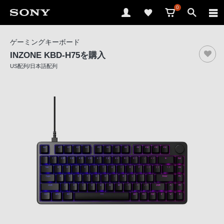
0
ソ
ゲーミングキーボード
ニ
INZONE KBD-H75
を購入
ー
US配列/日本語配列
ス
ト
ア
で
は、
音
声
ブ
ラ
ウ
ザ
で