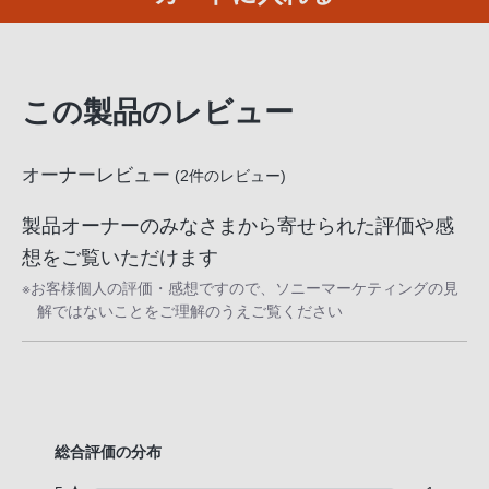
話
番
号
は
この製品のレビュー
フ
リ
オーナーレビュー
(
2
件のレビュー)
ー
ダ
製品オーナーのみなさまから寄せられた評価や感
イ
想をご覧いただけます
ヤ
ル
※お客様個人の評価・感想ですので、ソニーマーケティングの見
解ではないことをご理解のうえご覧ください
「0120-
55-
1174」
携
帯
電
総合評価の分布
話、