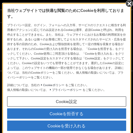
当社ウェブサイトでは快適な閲覧のためにCookieを利用しておりま
ソニーストアでのお買い物にあたって
す。
プライバシー設定、ログイン、フォームへの入力等、サービスのリクエストに相当する利
用者のアクションに応じてのみ設定されるCookieは通常、必須Cookieと呼ばれ、利用を
停止することができません。また、当社は、ウェブサイトにおけるお客様の利用状況を分
会社情報
採用情報
特約店のご案内
ニュースリリース
析するため、あるいは個々のお客様に対してよりカスタマイズされたサービス・広告を提
環境情報
My Sony 利用規約
供する等の目的のため、Cookieおよび類似技術を使用して一定の情報を収集する場合が
あります。それらのCookieの受け入れを拒否する場合は、「Cookieを拒否する」をクリ
ックしてください。Cookie使用にご同意頂ける場合は、「Cookieを受け入れる」をクリ
ックして下さい。Cookie設定をカスタマイズする場合は「Cookie設定」をクリックして
ください。Cookieの設定をいつでも管理することができます。選択したCookieの設定に
よっては、このウェブサイトの機能の一部が使用できなくなる場合があります。 詳細に
ついては、当社のCookieポリシーをご覧ください。個人情報の取扱いについては、プラ
イバシーポリシーをご覧ください。
詳細については、当社の
Cookieポリシー
をご覧ください。
ご利用条件
個人情報の取扱いについては、
プライバシーポリシー
をご覧ください。
プライバシーポリシー
正しい表示への取り組み
Cookie設定
Copyright 2026 Sony Marketing Inc.
Cookieを拒否する
Cookieを受け入れる