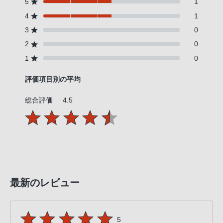
5
1
PHS
4
1
か
3
0
ら
2
0
は
「050-
1
0
3754-
評価項目別の平均
9614」
と
総合評価
4.5
な
っ
て
お
り
ま
最新のレビュー
す。
5