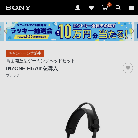
0
ソ
ニ
ー
ス
キャンペーン実施中
ト
背面開放型ゲーミングヘッドセット
ア
INZONE H6 Air
を購入
で
ブラック
は、
音
声
ブ
ラ
ウ
ザ
で