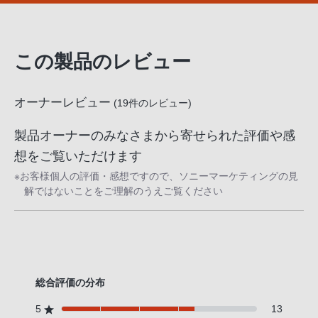
話
番
号
この製品のレビュー
は
フ
リ
オーナーレビュー
(
19
件のレビュー)
ー
ダ
製品オーナーのみなさまから寄せられた評価や感
イ
想をご覧いただけます
ヤ
※お客様個人の評価・感想ですので、ソニーマーケティングの見
ル
解ではないことをご理解のうえご覧ください
「0120-
55-
1174」
携
帯
総合評価の分布
電
5
13
話、