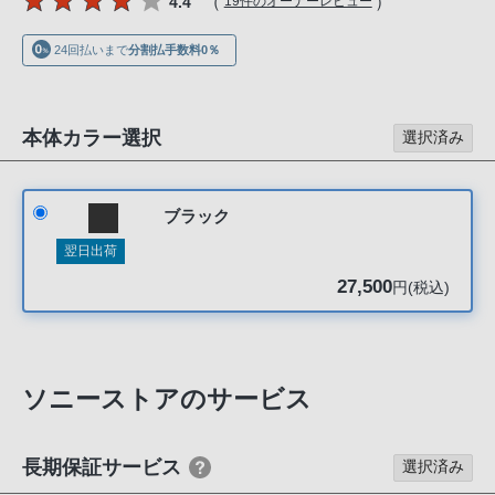
（
）
4.4
19件のオーナーレビュー
声
ブ
24回払いまで
分割払手数料0％
ラ
ウ
ザ
本体カラー選択
選択済み
を
ご
利
ブラック
用
翌日出荷
の、
ご
27,500
円(税込)
購
入
を
ソニーストアのサービス
希
望
さ
長期保証サービス
選択済み
れ