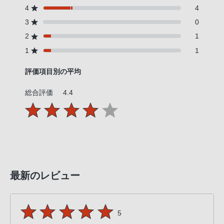
PHS
4
4
か
3
0
ら
2
1
は
1
1
「050-
3754-
評価項目別の平均
9614」
総合評価
4.4
と
な
っ
て
お
り
ま
最新のレビュー
す。
5