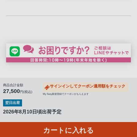
客
様
窓
口
へ
お
電
話
に
て
ご
商品合計金額
サインインしてクーポン適用額をチェック
連
27,500
円(税込)
絡
My Sony新規登録でクーポンがもらえます
く
翌日出荷
だ
2026年8月10日頃出荷予定
さ
い。
カートに入れる
電