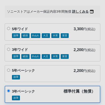
る
お
ソニーストアはメーカー保証内容3年間無償
詳しくみる
客
様
は、
3,300
5年ワイド
円(税込)
お
故障
破損
水ぬれ
火災
水害
落雷
手
数
で
2,200
3年ワイド
円(税込)
す
故障
破損
水ぬれ
火災
水害
落雷
が
ソ
2,200
5年ベーシック
円(税込)
ニ
故障
ー
ス
ト
標準付属（無償）
3年ベーシック
ア
故障
お