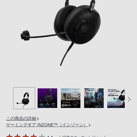
の
購
入
手
続
き
が
困
難
に
な
っ
て
お
り
ま
この商品の詳細
す。
ゲーミングギア INZONE™（インゾーン）
音