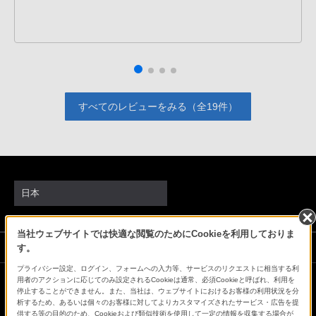
すべてのレビューをみる（全19件）
日本
当社ウェブサイトでは快適な閲覧のためにCookieを利用しておりま
ソニーストアでのお買い物にあたって
す。
プライバシー設定、ログイン、フォームへの入力等、サービスのリクエストに相当する利
用者のアクションに応じてのみ設定されるCookieは通常、必須Cookieと呼ばれ、利用を
停止することができません。また、当社は、ウェブサイトにおけるお客様の利用状況を分
会社情報
採用情報
特約店のご案内
ニュースリリース
析するため、あるいは個々のお客様に対してよりカスタマイズされたサービス・広告を提
環境情報
My Sony 利用規約
供する等の目的のため、Cookieおよび類似技術を使用して一定の情報を収集する場合が