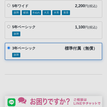
る
2,200
5年ワイド
円(税込)
お
故障
破損
水ぬれ
火災
水害
落雷
客
様
は、
1,100
5年ベーシック
円(税込)
お
故障
手
数
標準付属（無償）
3年ベーシック
で
故障
す
が
ソ
ニ
ー
ス
ト
ア
お