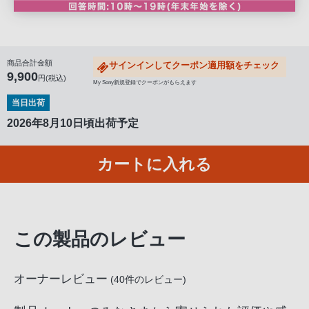
客
様
窓
口
商品合計金額
サインインしてクーポン適用額をチェック
9,900
へ
円(税込)
My Sony新規登録でクーポンがもらえます
お
当日出荷
電
2026年8月10日頃出荷予定
話
に
カートに入れる
て
ご
連
絡
く
この製品のレビュー
だ
さ
オーナーレビュー
(
40
件のレビュー)
い。
電