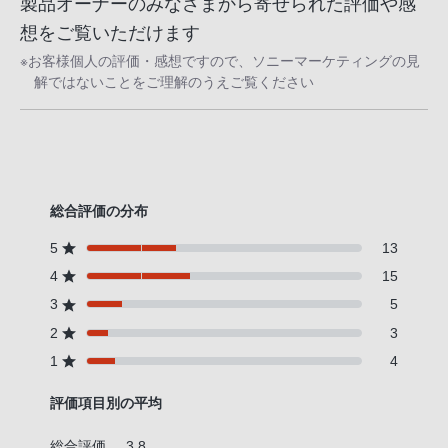
製品オーナーのみなさまから寄せられた評価や感
話
想をご覧いただけます
番
※お客様個人の評価・感想ですので、ソニーマーケティングの見
号
解ではないことをご理解のうえご覧ください
は
フ
リ
ー
ダ
総合評価の分布
イ
ヤ
5
13
ル
4
15
「0120-
3
5
55-
2
3
1174」
1
4
携
帯
評価項目別の平均
電
話、
総合評価
3.8