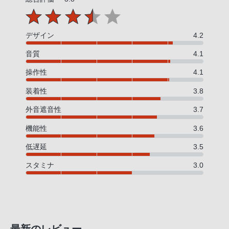
PHS
か
ら
デザイン
4.2
は
音質
4.1
「050-
3754-
操作性
4.1
9614」
装着性
3.8
と
外音遮音性
3.7
な
っ
機能性
3.6
て
低遅延
3.5
お
り
スタミナ
3.0
ま
す。