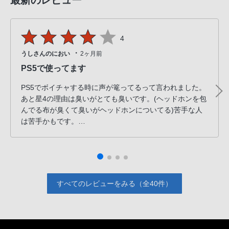
最新のレビュー
4
・
うしさんのにおい
2ヶ月前
PS5で使ってます
PS5でボイチャする時に声が篭ってるって言われました。
あと星4の理由は臭いがとても臭いです。(ヘッドホンを包
んでる布が臭くて臭いがヘッドホンについてる)苦手な人
は苦手かもです。
声が篭ってる、臭い以外は全然問題ないって感じです。
FPSやっても足音の位置が分かる。
耳がマジで痛くない
PS5で有線で迷ってる方の参考になれば
すべてのレビューをみる（全40件）