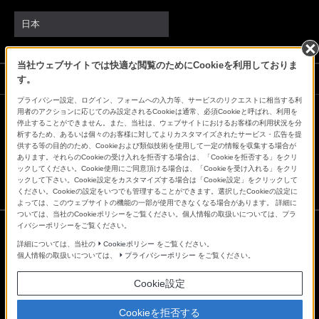
日本
当社ウェブサイトでは快適な閲覧のためにCookieを利用しておりま
ソニーストアでのお買い物にあたって
す。
プライバシー設定、ログイン、フォームへの入力等、サービスのリクエストに相当する利
用者のアクションに応じてのみ設定されるCookieは通常、必須Cookieと呼ばれ、利用を
停止することができません。また、当社は、ウェブサイトにおけるお客様の利用状況を分
会社情報
採用情報
特約店のご案内
ニュースリリース
析するため、あるいは個々のお客様に対してよりカスタマイズされたサービス・広告を提
環境情報
My Sony 利用規約
供する等の目的のため、Cookieおよび類似技術を使用して一定の情報を収集する場合が
あります。それらのCookieの受け入れを拒否する場合は、「Cookieを拒否する」をクリ
ックしてください。Cookie使用にご同意頂ける場合は、「Cookieを受け入れる」をクリ
ックして下さい。Cookie設定をカスタマイズする場合は「Cookie設定」をクリックして
ください。Cookieの設定をいつでも管理することができます。選択したCookieの設定に
よっては、このウェブサイトの機能の一部が使用できなくなる場合があります。 詳細に
ついては、当社のCookieポリシーをご覧ください。個人情報の取扱いについては、プラ
イバシーポリシーをご覧ください。
詳細については、当社の
Cookieポリシー
をご覧ください。
ご利用条件
個人情報の取扱いについては、
プライバシーポリシー
をご覧ください。
プライバシーポリシー
正しい表示への取り組み
Cookie設定
Copyright 2026 Sony Marketing Inc.
Cookieを拒否する