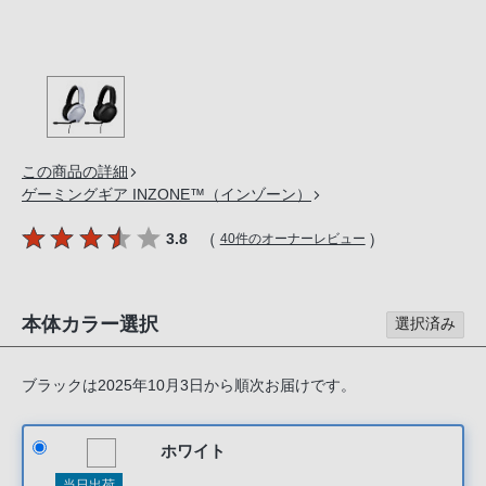
の
購
入
手
続
き
が
この商品の詳細
ゲーミングギア INZONE™（インゾーン）
困
難
（
）
3.8
40件のオーナーレビュー
に
な
っ
本体カラー選択
選択済み
て
お
り
ブラックは2025年10月3日から順次お届けです。
ま
す。
ホワイト
音
当日出荷