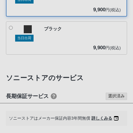
声
9,900
ブ
円(税込)
ラ
ウ
ブラック
ザ
当日出荷
を
ご
9,900
円(税込)
利
用
の、
ご
ソニーストアのサービス
購
入
長期保証サービス
選択済み
を
希
望
ソニーストアはメーカー保証内容3年間無償
詳しくみる
さ
れ