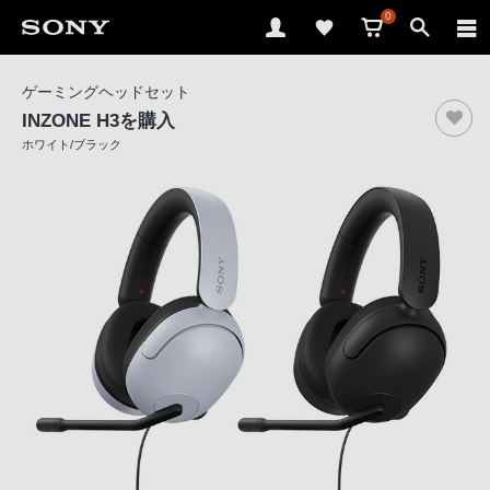
0
ソ
ゲーミングヘッドセット
ニ
INZONE H3
を購入
ー
ホワイト/ブラック
ス
ト
ア
で
は、
音
声
ブ
ラ
ウ
ザ
で