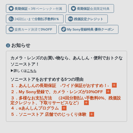
声
長期保証
＜3年ベーシック＞付属
長期保証
会員限定特典
ブ
ラ
24回払いまで
分割払手数料0％
残価設定クレジット
ウ
提携カード決済で
3%OFF
My Sony登録特典 優待クーポン
ザ
を
お知らせ
ご
利
カメラ・レンズのお買い物なら、あんしん・便利でおトクな
用
ソニーストア！
の、
▶詳しくは
こちら
ご
ソニーストアをおすすめする5つの理由
購
１．あんしんの長期保証 -ワイド保証がおすすめ！-
入
２．My Sony登録で、カメラ・レンズが10%OFF
３．多様なお支払方法 （24回分割払い手数料0%、残価設
を
定クレジット、下取りサービスなど）
希
４．αあんしんプログラム
望
５．ソニーストア 店舗でのじっくり体験
さ
れ