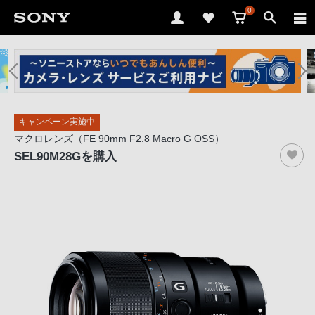
0
ソ
ニ
ー
ス
キャンペーン実施中
ト
マクロレンズ（FE 90mm F2.8 Macro G OSS）
ア
SEL90M28G
を購入
で
は、
音
声
ブ
ラ
ウ
ザ
で