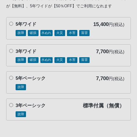
が【無料】、5年ワイドが【50％OFF】でご利用になれます
15,400
5年ワイド
円(税込)
故障
破損
水ぬれ
火災
水害
落雷
7,700
3年ワイド
円(税込)
故障
破損
水ぬれ
火災
水害
落雷
7,700
5年ベーシック
円(税込)
故障
標準付属（無償）
3年ベーシック
故障