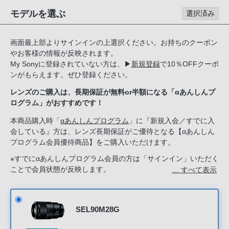
る
モデルを選ぶ
選択済み
お
客
画面最上部よりサインインの上選択ください。お持ちのクーポン
様
やお客様の情報が反映されます。
は、
My Sonyに登録されていない方は、
▶
新規登録
で10％OFFクーポ
お
ンがもらえます。ぜひ登録ください。
手
レンズのご購入は、長期保証が無料or半額になる「αあんしんプ
数
ログラム」がおすすめです！
で
す
本商品購入時「
αあんしんプログラム
」に『新規入会／すでに入
会している』方は、レンズ長期保証がご優待となる【αあんしん
が
プログラム会員優待商品】をご購入いただけます。
ソ
ニ
※すでにαあんしんプログラム会員の方は「サインイン」いただく
ことで会員状態が反映します。
… すべて表示
ー
新規入会希望の方は「ソニーストアのサービス」で『新規入会す
ス
る』を選択してください。
ト
ア
SEL90M28G
お