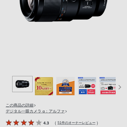
の
購
入
手
続
き
が
困
難
に
な
っ
て
お
り
この商品の詳細
ま
デジタル一眼カメラ α：アルファ
す。
音
（
）
4.3
51件のオーナーレビュー