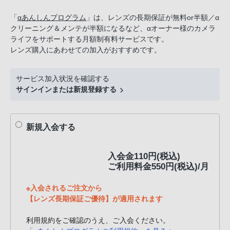
話
「
αあんしんプログラム
」は、レンズの長期保証が無料or半額／α
番
クリーニング＆メンテが半額になるなど、αオーナー様のカメラ
号
ライフをサポートする月額制有料サービスです。
は
レンズ購入にあわせての加入がおすすめです。
フ
リ
サービス加入状況を確認する
ー
サインインまたは新規登録する
ダ
イ
ヤ
新規入会する
ル
「0120-
入会金110円(税込)
55-
ご利用料金550円(税込)/月
1174」
携
※入会されるご注文から
帯
【レンズ長期保証ご優待】が適用されます
電
利用規約をご確認のうえ、ご入会ください。
話、