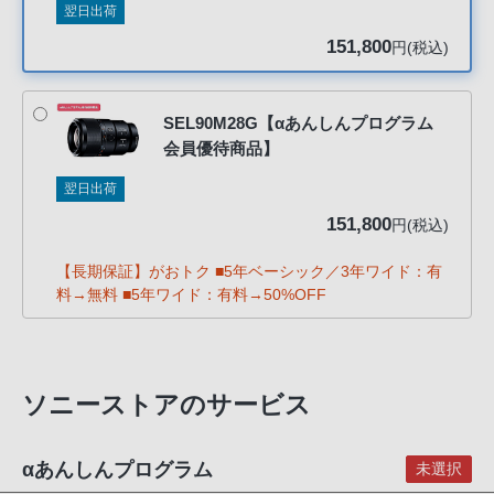
翌日出荷
客
様
151,800
円(税込)
窓
口
へ
SEL90M28G【αあんしんプログラム
会員優待商品】
お
電
翌日出荷
話
151,800
円(税込)
に
て
【長期保証】がおトク ■5年ベーシック／3年ワイド：有
ご
料→無料 ■5年ワイド：有料→50%OFF
連
絡
く
だ
ソニーストアのサービス
さ
い。
αあんしんプログラム
未選択
電