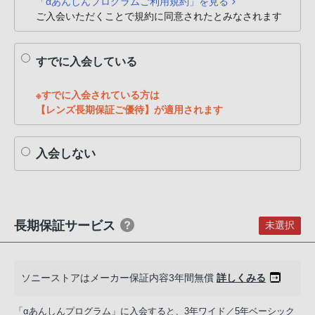
「αあんしんプログラムご利用規約」を見る
PHS
ご入会いただくことで規約に同意されたとみなされます
か
ら
すでに入会している
は
「050-
※すでに入会されている方は
3754-
【レンズ長期保証ご優待】が適用されます
9614」
と
な
入会しない
っ
て
お
り
長期保証サービス
未選択
ま
す。
ソニーストアはメーカー保証内容3年間無償
詳しくみる
「αあんしんプログラム」に入会すると、3年ワイド／5年ベーシック