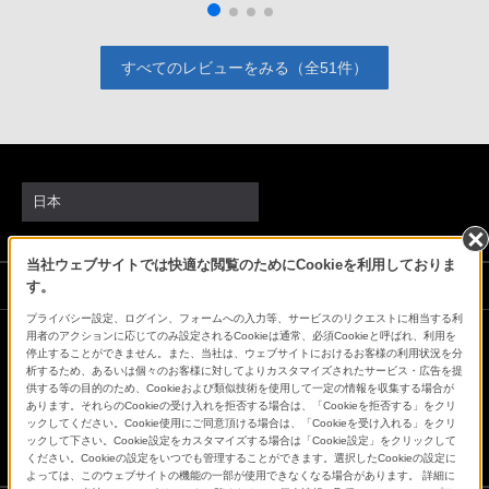
すべてのレビューをみる（全51件）
日本
当社ウェブサイトでは快適な閲覧のためにCookieを利用しておりま
ソニーストアでのお買い物にあたって
す。
プライバシー設定、ログイン、フォームへの入力等、サービスのリクエストに相当する利
用者のアクションに応じてのみ設定されるCookieは通常、必須Cookieと呼ばれ、利用を
停止することができません。また、当社は、ウェブサイトにおけるお客様の利用状況を分
会社情報
採用情報
特約店のご案内
ニュースリリース
析するため、あるいは個々のお客様に対してよりカスタマイズされたサービス・広告を提
環境情報
My Sony 利用規約
供する等の目的のため、Cookieおよび類似技術を使用して一定の情報を収集する場合が
あります。それらのCookieの受け入れを拒否する場合は、「Cookieを拒否する」をクリ
ックしてください。Cookie使用にご同意頂ける場合は、「Cookieを受け入れる」をクリ
ックして下さい。Cookie設定をカスタマイズする場合は「Cookie設定」をクリックして
ください。Cookieの設定をいつでも管理することができます。選択したCookieの設定に
よっては、このウェブサイトの機能の一部が使用できなくなる場合があります。 詳細に