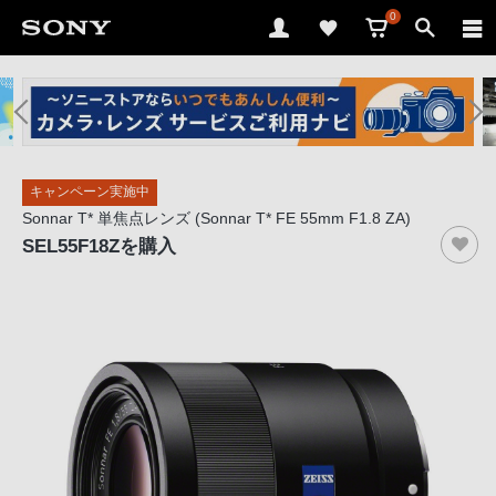
0
ソ
ニ
ー
ス
キャンペーン実施中
ト
Sonnar T* 単焦点レンズ (Sonnar T* FE 55mm F1.8 ZA)
ア
SEL55F18Z
を購入
で
は、
音
声
ブ
ラ
ウ
ザ
で