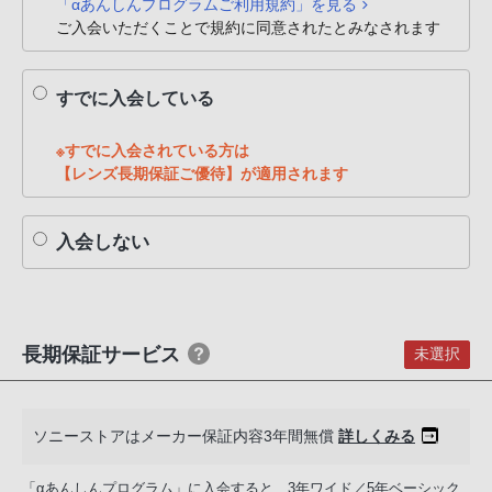
「αあんしんプログラムご利用規約」を見る
PHS
ご入会いただくことで規約に同意されたとみなされます
か
ら
すでに入会している
は
「050-
※すでに入会されている方は
3754-
【レンズ長期保証ご優待】が適用されます
9614」
と
な
入会しない
っ
て
お
り
長期保証サービス
未選択
ま
す。
ソニーストアはメーカー保証内容3年間無償
詳しくみる
「αあんしんプログラム」に入会すると、3年ワイド／5年ベーシック