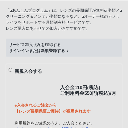
話
「
αあんしんプログラム
」は、レンズの長期保証が無料or半額／α
番
クリーニング＆メンテが半額になるなど、αオーナー様のカメラ
号
ライフをサポートする月額制有料サービスです。
は
レンズ購入にあわせての加入がおすすめです。
フ
リ
サービス加入状況を確認する
ー
サインインまたは新規登録する
ダ
イ
ヤ
新規入会する
ル
「0120-
入会金110円(税込)
55-
ご利用料金550円(税込)/月
1174」
携
※入会されるご注文から
帯
【レンズ長期保証ご優待】が適用されます
電
利用規約をご確認のうえ、ご入会ください。
話、