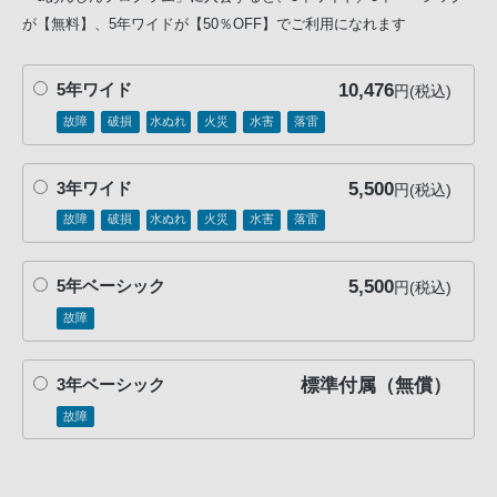
が【無料】、5年ワイドが【50％OFF】でご利用になれます
10,476
5年ワイド
円(税込)
故障
破損
水ぬれ
火災
水害
落雷
5,500
3年ワイド
円(税込)
故障
破損
水ぬれ
火災
水害
落雷
5,500
5年ベーシック
円(税込)
故障
標準付属（無償）
3年ベーシック
故障