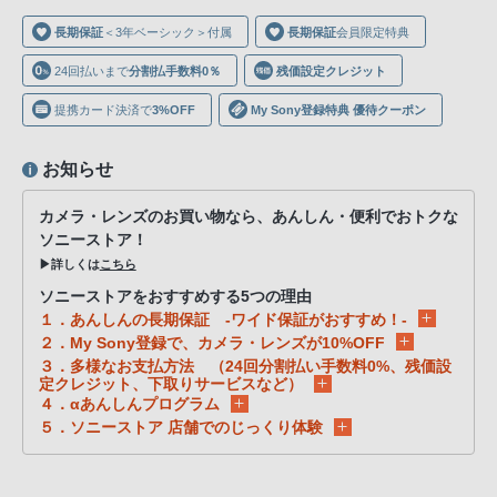
声
長期保証
＜3年ベーシック＞付属
長期保証
会員限定特典
ブ
ラ
24回払いまで
分割払手数料0％
残価設定クレジット
ウ
提携カード決済で
3%OFF
My Sony登録特典 優待クーポン
ザ
を
お知らせ
ご
利
カメラ・レンズのお買い物なら、あんしん・便利でおトクな
用
ソニーストア！
の、
▶詳しくは
こちら
ご
ソニーストアをおすすめする5つの理由
購
１．あんしんの長期保証 -ワイド保証がおすすめ！-
入
２．My Sony登録で、カメラ・レンズが10%OFF
３．多様なお支払方法 （24回分割払い手数料0%、残価設
を
定クレジット、下取りサービスなど）
希
４．αあんしんプログラム
望
５．ソニーストア 店舗でのじっくり体験
さ
れ