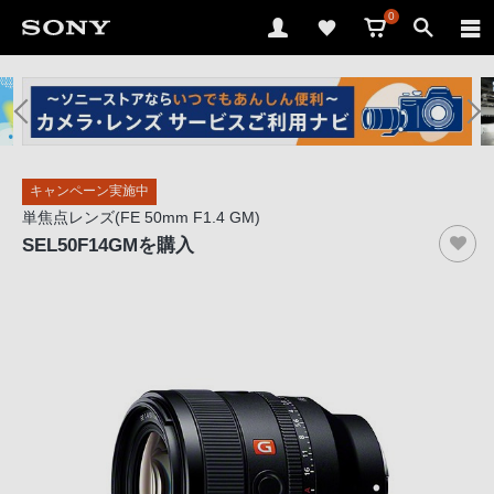
0
ソ
ニ
ー
ス
キャンペーン実施中
ト
単焦点レンズ(FE 50mm F1.4 GM)
ア
SEL50F14GM
を購入
で
は、
音
声
ブ
ラ
ウ
ザ
で