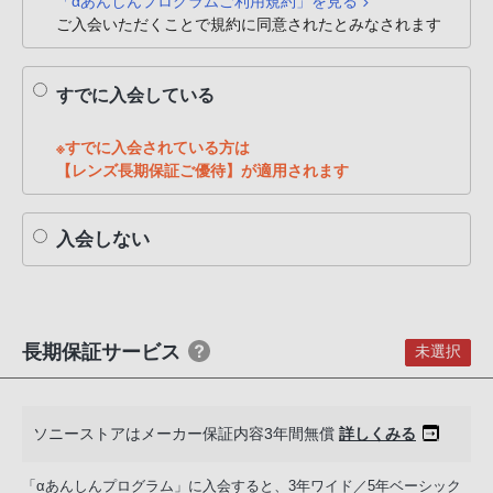
「αあんしんプログラムご利用規約」を見る
PHS
ご入会いただくことで規約に同意されたとみなされます
か
ら
すでに入会している
は
「050-
※すでに入会されている方は
3754-
【レンズ長期保証ご優待】が適用されます
9614」
と
入会しない
な
っ
て
お
り
長期保証サービス
未選択
ま
す。
ソニーストアはメーカー保証内容3年間無償
詳しくみる
「αあんしんプログラム」に入会すると、3年ワイド／5年ベーシック