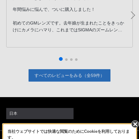
年間悩みに悩んで、ついに購入しました！
初めてのGMレンズです。去年娘が生まれたことをきっか
けにカメラにハマり、これまではSIGMAのズームレンズ
を使っていましたが、ずっと単焦点レンズが気になってい
ました。
どうせいつか買うなら最初から良いものを選ぼうと思い、
思い切ってこのレンズを購入しました。
すべてのレビューをみる（全59件）
まだ届いて2日目ですが、まず手に取った瞬間に「軽
い！」と驚きました。そして実際に撮影してみると、AF
の速さと正確さ、そして写りの美しさに本当に感動しまし
た。
「こんな世界があったんだ」と思えるほどで、写真を撮る
日本
のがさらに楽しくなりました。
当社ウェブサイトでは快適な閲覧のためにCookieを利用しておりま
これからは付けっぱなしで娘との思い出や家族の写真をた
ソニーストアでのお買い物にあたって
す。
くさん撮っていこうと思います。もう手放せない一本にな