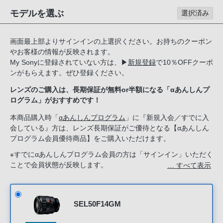
る
モデルを選ぶ
選択済み
お
客
画面最上部よりサインインの上選択ください。お持ちのクーポン
様
やお客様の情報が反映されます。
は、
My Sonyに登録されていない方は、
▶
新規登録
で10％OFFクーポ
お
ンがもらえます。ぜひ登録ください。
手
レンズのご購入は、長期保証が無料or半額になる「αあんしんプ
数
ログラム」がおすすめです！
で
す
本商品購入時「
αあんしんプログラム
」に『新規入会／すでに入
会している』方は、レンズ長期保証がご優待となる【αあんしん
が
プログラム会員優待商品】をご購入いただけます。
ソ
ニ
※すでにαあんしんプログラム会員の方は「サインイン」いただく
ことで会員状態が反映します。
… すべて表示
ー
新規入会希望の方は「ソニーストアのサービス」で『新規入会す
ス
る』を選択してください。
ト
ア
SEL50F14GM
お