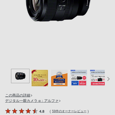
の
購
入
手
続
き
が
困
難
に
な
っ
て
お
り
この商品の詳細
ま
デジタル一眼カメラ α：アルファ
す。
音
（
）
4.8
59件のオーナーレビュー