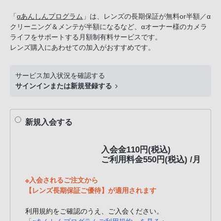
話
「
αあんしんプログラム
」は、レンズの長期保証が無料or半額／α
番
クリーニング＆メンテが半額になるなど、αオーナー様のカメラ
号
ライフをサポートする月額制有料サービスです。
は
レンズ購入にあわせての加入がおすすめです。
フ
リ
サービス加入状況を確認する
ー
サインインまたは新規登録する
ダ
イ
ヤ
新規入会する
ル
「0120-
入会金110円(税込)
55-
ご利用料金550円(税込) /月
1174」
携
※入会されるご注文から
【レンズ長期保証ご優待】が適用されます
帯
電
利用規約をご確認のうえ、ご入会ください。
話、