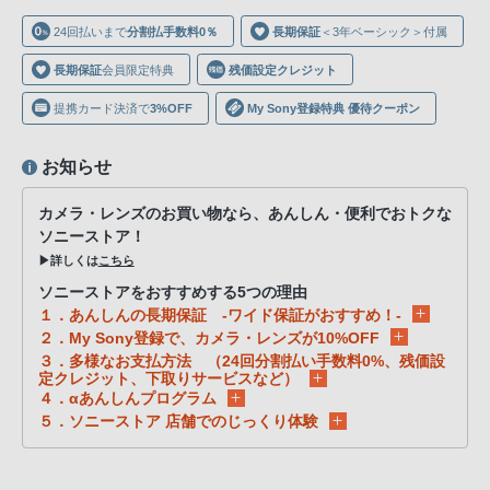
声
24回払いまで
分割払手数料0％
長期保証
＜3年ベーシック＞付属
ブ
ラ
長期保証
会員限定特典
残価設定クレジット
ウ
提携カード決済で
3%OFF
My Sony登録特典 優待クーポン
ザ
を
お知らせ
ご
利
カメラ・レンズのお買い物なら、あんしん・便利でおトクな
用
ソニーストア！
の、
▶詳しくは
こちら
ご
ソニーストアをおすすめする5つの理由
購
１．あんしんの長期保証 -ワイド保証がおすすめ！-
入
２．My Sony登録で、カメラ・レンズが10%OFF
３．多様なお支払方法 （24回分割払い手数料0%、残価設
を
定クレジット、下取りサービスなど）
希
４．αあんしんプログラム
望
５．ソニーストア 店舗でのじっくり体験
さ
れ