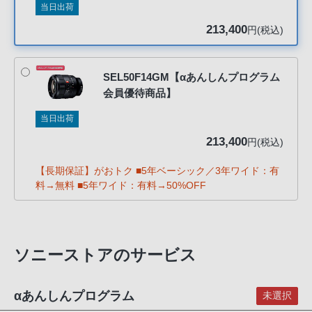
当日出荷
客
様
213,400
円(税込)
窓
口
へ
SEL50F14GM【αあんしんプログラム
会員優待商品】
お
電
当日出荷
話
213,400
円(税込)
に
て
【長期保証】がおトク ■5年ベーシック／3年ワイド：有
ご
料→無料 ■5年ワイド：有料→50%OFF
連
絡
く
ソニーストアのサービス
だ
さ
い。
αあんしんプログラム
未選択
電