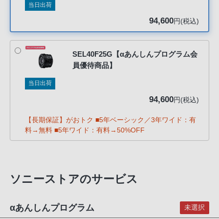
当日出荷
客
様
94,600
円(税込)
窓
口
へ
SEL40F25G【αあんしんプログラム会
員優待商品】
お
電
当日出荷
話
94,600
円(税込)
に
て
【長期保証】がおトク ■5年ベーシック／3年ワイド：有
ご
料→無料 ■5年ワイド：有料→50%OFF
連
絡
く
ソニーストアのサービス
だ
さ
い。
αあんしんプログラム
未選択
電