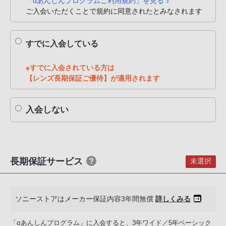
「αあんしんプログラムご利用規約」を見る
PHS
ご入会いただくことで規約に同意されたとみなされます
か
ら
すでに入会している
は
「050-
※すでに入会されている方は
3754-
【レンズ長期保証ご優待】が適用されます
9614」
と
入会しない
な
っ
て
お
り
長期保証サービス
未選択
ま
す。
ソニーストアはメーカー保証内容3年間無償
詳しくみる
「αあんしんプログラム」に入会すると、3年ワイド／5年ベーシック