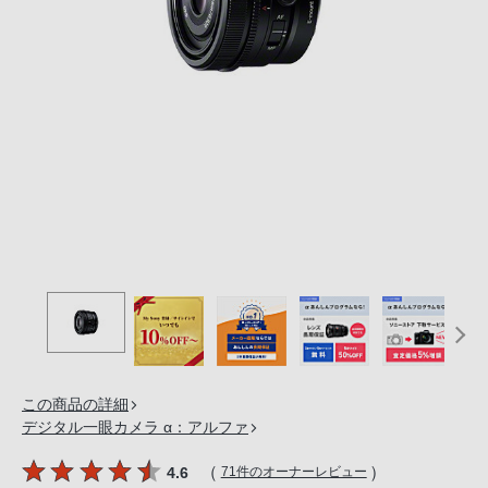
の
購
入
手
続
き
が
困
難
に
な
っ
て
お
り
この商品の詳細
ま
デジタル一眼カメラ α：アルファ
す。
音
（
）
4.6
71件のオーナーレビュー