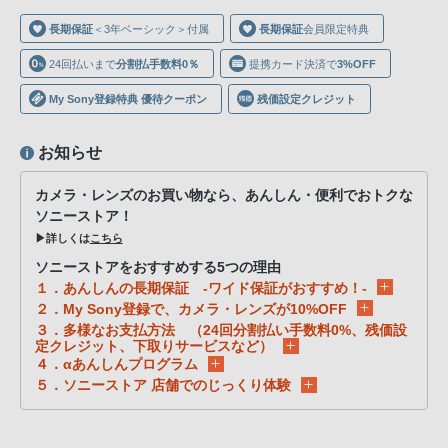
声
長期保証
＜3年ベーシック＞付属
長期保証
会員限定特典
ブ
ラ
24回払いまで
分割払手数料0％
提携カード決済で
3%OFF
ウ
My Sony登録特典 優待クーポン
残価設定クレジット
ザ
を
お知らせ
ご
利
カメラ・レンズのお買い物なら、あんしん・便利でおトクな
用
ソニーストア！
の、
▶詳しくは
こちら
ご
ソニーストアをおすすめする5つの理由
購
１．あんしんの長期保証 -ワイド保証がおすすめ！-
入
２．My Sony登録で、カメラ・レンズが10%OFF
３．多様なお支払方法 （24回分割払い手数料0%、残価設
を
定クレジット、下取りサービスなど）
希
４．αあんしんプログラム
望
５．ソニーストア 店舗でのじっくり体験
さ
れ