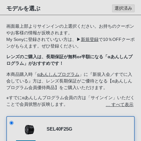
る
モデルを選ぶ
選択済み
お
客
画面最上部よりサインインの上選択ください。お持ちのクーポン
様
やお客様の情報が反映されます。
は、
My Sonyに登録されていない方は、
▶
新規登録
で10％OFFクーポ
お
ンがもらえます。ぜひ登録ください。
手
レンズのご購入は、長期保証が無料or半額になる「αあんしんプ
数
ログラム」がおすすめです！
で
す
本商品購入時「
αあんしんプログラム
」に『新規入会／すでに入
会している』方は、レンズ長期保証がご優待となる【αあんしん
が
プログラム会員優待商品】をご購入いただけます。
ソ
ニ
※すでにαあんしんプログラム会員の方は「サインイン」いただく
ことで会員状態が反映します。
… すべて表示
ー
新規入会希望の方は「ソニーストアのサービス」で『新規入会す
ス
る』を選択してください。
ト
ア
SEL40F25G
お