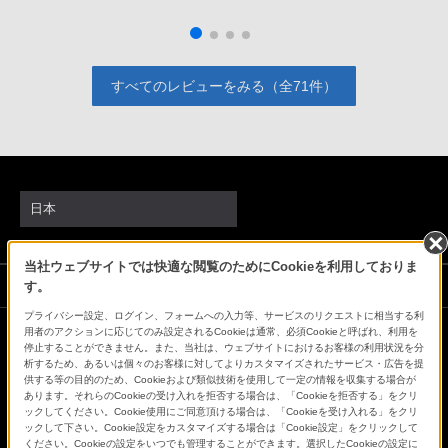
すべてのレビューをみる（全71件）
日本
当社ウェブサイトでは快適な閲覧のためにCookieを利用しておりま
ソニーストアでのお買い物にあたって
す。
プライバシー設定、ログイン、フォームへの入力等、サービスのリクエストに相当する利
用者のアクションに応じてのみ設定されるCookieは通常、必須Cookieと呼ばれ、利用を
停止することができません。また、当社は、ウェブサイトにおけるお客様の利用状況を分
会社情報
採用情報
特約店のご案内
ニュースリリース
析するため、あるいは個々のお客様に対してよりカスタマイズされたサービス・広告を提
環境情報
My Sony 利用規約
供する等の目的のため、Cookieおよび類似技術を使用して一定の情報を収集する場合が
あります。それらのCookieの受け入れを拒否する場合は、「Cookieを拒否する」をクリ
ックしてください。Cookie使用にご同意頂ける場合は、「Cookieを受け入れる」をクリ
ックして下さい。Cookie設定をカスタマイズする場合は「Cookie設定」をクリックして
ください。Cookieの設定をいつでも管理することができます。選択したCookieの設定に