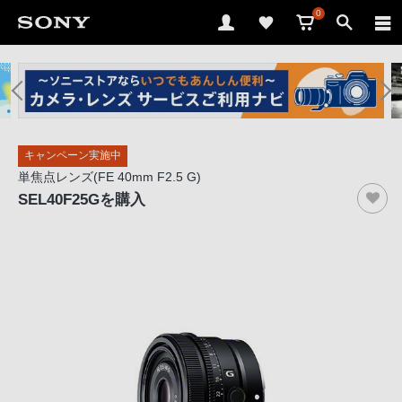
0
ソ
ニ
ー
ス
キャンペーン実施中
ト
単焦点レンズ(FE 40mm F2.5 G)
ア
SEL40F25G
を購入
で
は、
音
声
ブ
ラ
ウ
ザ
で