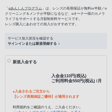
話
「
αあんしんプログラム
」は、レンズの長期保証が無料or半額／α
番
クリーニング＆メンテが半額になるなど、αオーナー様のカメラ
号
ライフをサポートする月額制有料サービスです。
は
レンズ購入にあわせての加入がおすすめです。
フ
リ
サービス加入状況を確認する
ー
サインインまたは新規登録する
ダ
イ
ヤ
新規入会する
ル
「0120-
入会金110円(税込)
55-
ご利用料金550円(税込) /月
1174」
携
※入会されるご注文から
【レンズ長期保証ご優待】が適用されます
帯
電
利用規約をご確認のうえ、ご入会ください。
話、