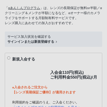
話
「
αあんしんプログラム
」は、レンズの長期保証が無料or半額／α
番
クリーニング＆メンテが半額になるなど、αオーナー様のカメラ
号
ライフをサポートする月額制有料サービスです。
は
レンズ購入にあわせての加入がおすすめです。
フ
リ
サービス加入状況を確認する
ー
サインインまたは新規登録する
ダ
イ
ヤ
新規入会する
ル
「0120-
入会金110円(税込)
55-
ご利用料金550円(税込)/月
1174」
携
※入会されるご注文から
【レンズ長期保証ご優待】が適用されます
帯
電
利用規約をご確認のうえ、ご入会ください。
話、