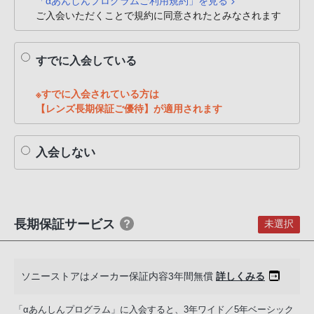
「αあんしんプログラムご利用規約」を見る
PHS
ご入会いただくことで規約に同意されたとみなされます
か
ら
すでに入会している
は
「050-
※すでに入会されている方は
3754-
【レンズ長期保証ご優待】が適用されます
9614」
と
入会しない
な
っ
て
お
り
長期保証サービス
未選択
ま
す。
ソニーストアはメーカー保証内容3年間無償
詳しくみる
「αあんしんプログラム」に入会すると、3年ワイド／5年ベーシック