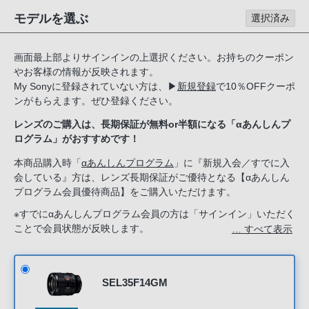
る
モデルを選ぶ
選択済み
お
客
画面最上部よりサインインの上選択ください。お持ちのクーポン
様
やお客様の情報が反映されます。
は、
My Sonyに登録されていない方は、
▶
新規登録
で10％OFFクーポ
お
ンがもらえます。ぜひ登録ください。
手
レンズのご購入は、長期保証が無料or半額になる「αあんしんプ
数
ログラム」がおすすめです！
で
す
本商品購入時「
αあんしんプログラム
」に『新規入会／すでに入
会している』方は、レンズ長期保証がご優待となる【αあんしん
が
プログラム会員優待商品】をご購入いただけます。
ソ
ニ
※すでにαあんしんプログラム会員の方は「サインイン」いただく
ことで会員状態が反映します。
… すべて表示
ー
新規入会希望の方は「ソニーストアのサービス」で『新規入会す
ス
る』を選択してください。
ト
ア
SEL35F14GM
お