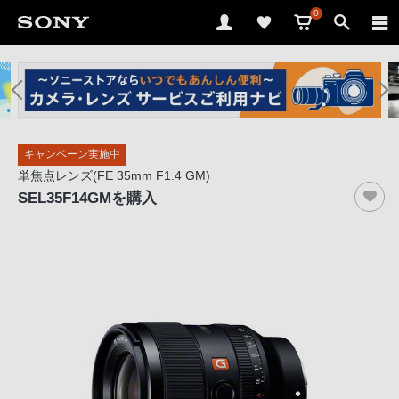
0
ソ
ニ
ー
ス
キャンペーン実施中
ト
単焦点レンズ(FE 35mm F1.4 GM)
ア
SEL35F14GM
を購入
で
は、
音
声
ブ
ラ
ウ
ザ
で