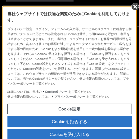
当社ウェブサイトでは快適な閲覧のためにCookieを利用しておりま
ソニーストアでのお買い物にあたって
す。
プライバシー設定、ログイン、フォームへの入力等、サービスのリクエストに相当する利
用者のアクションに応じてのみ設定されるCookieは通常、必須Cookieと呼ばれ、利用を
停止することができません。また、当社は、ウェブサイトにおけるお客様の利用状況を分
会社情報
採用情報
特約店のご案内
ニュースリリース
析するため、あるいは個々のお客様に対してよりカスタマイズされたサービス・広告を提
環境情報
My Sony 利用規約
供する等の目的のため、Cookieおよび類似技術を使用して一定の情報を収集する場合が
あります。それらのCookieの受け入れを拒否する場合は、「Cookieを拒否する」をクリ
ックしてください。Cookie使用にご同意頂ける場合は、「Cookieを受け入れる」をクリ
ックして下さい。Cookie設定をカスタマイズする場合は「Cookie設定」をクリックして
ください。Cookieの設定をいつでも管理することができます。選択したCookieの設定に
よっては、このウェブサイトの機能の一部が使用できなくなる場合があります。 詳細に
ついては、当社のCookieポリシーをご覧ください。個人情報の取扱いについては、プラ
イバシーポリシーをご覧ください。
詳細については、当社の
Cookieポリシー
をご覧ください。
ご利用条件
個人情報の取扱いについては、
プライバシーポリシー
をご覧ください。
プライバシーポリシー
正しい表示への取り組み
Cookie設定
Copyright 2026 Sony Marketing Inc.
Cookieを拒否する
Cookieを受け入れる