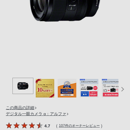
の
購
入
手
続
き
が
困
難
に
な
っ
て
お
り
この商品の詳細
ま
デジタル一眼カメラ α：アルファ
す。
音
（
）
4.7
107件のオーナーレビュー