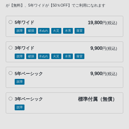
が【無料】、5年ワイドが【50％OFF】でご利用になれます
19,800
5年ワイド
円(税込)
故障
破損
水ぬれ
火災
水害
落雷
9,900
3年ワイド
円(税込)
故障
破損
水ぬれ
火災
水害
落雷
9,900
5年ベーシック
円(税込)
故障
標準付属（無償）
3年ベーシック
故障