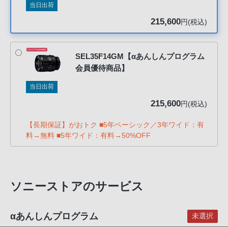
当日出荷
客
様
215,600
円(税込)
窓
口
へ
SEL35F14GM【αあんしんプログラム
会員優待商品】
お
電
当日出荷
話
215,600
円(税込)
に
て
【長期保証】がおトク ■5年ベーシック／3年ワイド：有
ご
料→無料 ■5年ワイド：有料→50%OFF
連
絡
く
ソニーストアのサービス
だ
さ
い。
αあんしんプログラム
未選択
電