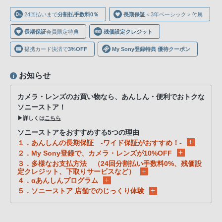
声
24回払いまで
分割払手数料0％
長期保証
＜3年ベーシック＞付属
ブ
ラ
長期保証
会員限定特典
残価設定クレジット
ウ
提携カード決済で
3%OFF
My Sony登録特典 優待クーポン
ザ
を
お知らせ
ご
利
カメラ・レンズのお買い物なら、あんしん・便利でおトクな
用
ソニーストア！
の、
▶詳しくは
こちら
ご
ソニーストアをおすすめする5つの理由
購
１．あんしんの長期保証 -ワイド保証がおすすめ！-
入
２．My Sony登録で、カメラ・レンズが10%OFF
３．多様なお支払方法 （24回分割払い手数料0%、残価設
を
定クレジット、下取りサービスなど）
希
４．αあんしんプログラム
望
５．ソニーストア 店舗でのじっくり体験
さ
れ