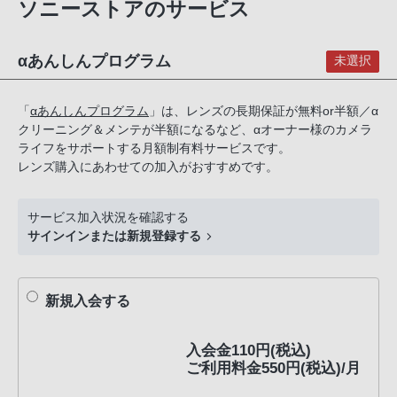
ソニーストアのサービス
話
番
号
αあんしんプログラム
未選択
は
フ
「
αあんしんプログラム
」は、レンズの長期保証が無料or半額／α
リ
クリーニング＆メンテが半額になるなど、αオーナー様のカメラ
ー
ライフをサポートする月額制有料サービスです。
ダ
レンズ購入にあわせての加入がおすすめです。
イ
ヤ
サービス加入状況を確認する
ル
サインインまたは新規登録する
「0120-
55-
1174」
新規入会する
携
帯
入会金110円(税込)
電
ご利用料金550円(税込)/月
話、