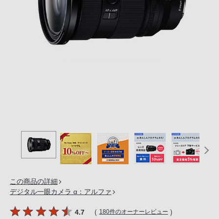
の
購
入
手
続
き
が
困
難
に
な
っ
て
お
り
この商品の詳細
ま
デジタル一眼カメラ α：アルファ
す。
音
（
）
4.7
180件のオーナーレビュー