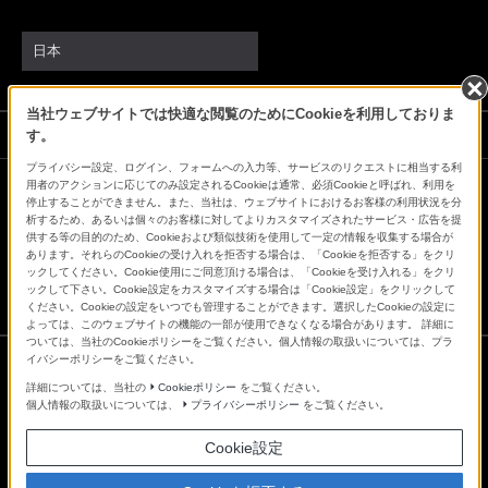
日本
当社ウェブサイトでは快適な閲覧のためにCookieを利用しておりま
ソニーストアでのお買い物にあたって
す。
プライバシー設定、ログイン、フォームへの入力等、サービスのリクエストに相当する利
用者のアクションに応じてのみ設定されるCookieは通常、必須Cookieと呼ばれ、利用を
停止することができません。また、当社は、ウェブサイトにおけるお客様の利用状況を分
会社情報
採用情報
特約店のご案内
ニュースリリース
析するため、あるいは個々のお客様に対してよりカスタマイズされたサービス・広告を提
環境情報
My Sony 利用規約
供する等の目的のため、Cookieおよび類似技術を使用して一定の情報を収集する場合が
あります。それらのCookieの受け入れを拒否する場合は、「Cookieを拒否する」をクリ
ックしてください。Cookie使用にご同意頂ける場合は、「Cookieを受け入れる」をクリ
ックして下さい。Cookie設定をカスタマイズする場合は「Cookie設定」をクリックして
ください。Cookieの設定をいつでも管理することができます。選択したCookieの設定に
よっては、このウェブサイトの機能の一部が使用できなくなる場合があります。 詳細に
ついては、当社のCookieポリシーをご覧ください。個人情報の取扱いについては、プラ
イバシーポリシーをご覧ください。
詳細については、当社の
Cookieポリシー
をご覧ください。
ご利用条件
個人情報の取扱いについては、
プライバシーポリシー
をご覧ください。
プライバシーポリシー
正しい表示への取り組み
Cookie設定
Copyright 2026 Sony Marketing Inc.