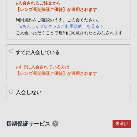
※入会されるご注文から
PHS
【レンズ長期保証ご優待】が適用されます
か
ら
利用規約をご確認のうえ、ご入会ください。
「αあんしんプログラムご利用規約」を見る
は
ご入会いただくことで規約に同意されたとみなされます
「050-
3754-
9614」
すでに入会している
と
な
※すでに入会されている方は
っ
【レンズ長期保証ご優待】が適用されます
て
お
入会しない
り
ま
す。
長期保証サービス
未選択