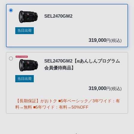
客
る』を選択してください。
様
SEL2470GM2
窓
口
当日出荷
へ
319,000
円(税込)
お
電
話
SEL2470GM2【αあんしんプログラム
に
会員優待商品】
て
ご
当日出荷
連
319,000
円(税込)
絡
く
【長期保証】がおトク ■5年ベーシック／3年ワイド：有
料→無料 ■5年ワイド：有料→50%OFF
だ
さ
い。
電