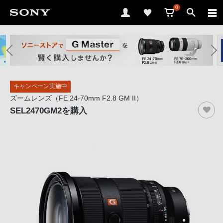
0
ソ
ニ
ー
ス
キャンペーン実施中
ト
ズームレンズ（FE 24-70mm F2.8 GM II）
ア
SEL2470GM2
を購入
で
は、
音
声
ブ
ラ
ウ
ザ
で