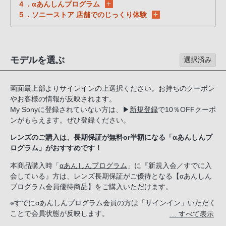
る
４．αあんしんプログラム
５．ソニーストア 店舗でのじっくり体験
お
客
様
は、
モデルを選ぶ
選択済み
お
手
画面最上部よりサインインの上選択ください。お持ちのクーポン
数
やお客様の情報が反映されます。
で
My Sonyに登録されていない方は、
▶
新規登録
で10％OFFクーポ
す
ンがもらえます。ぜひ登録ください。
が
レンズのご購入は、長期保証が無料or半額になる「αあんしんプ
ソ
ログラム」がおすすめです！
ニ
本商品購入時「
αあんしんプログラム
」に『新規入会／すでに入
ー
会している』方は、レンズ長期保証がご優待となる【αあんしん
ス
プログラム会員優待商品】をご購入いただけます。
ト
※すでにαあんしんプログラム会員の方は「サインイン」いただく
ア
ことで会員状態が反映します。
… すべて表示
お
新規入会希望の方は「ソニーストアのサービス」で『新規入会す