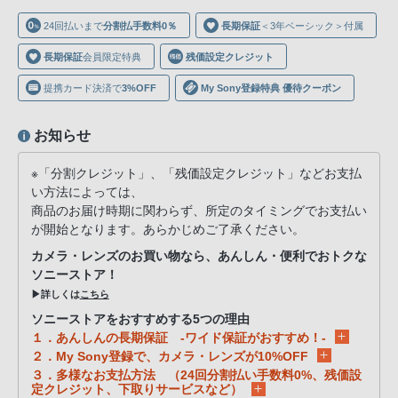
声
24回払いまで
分割払手数料0％
長期保証
＜3年ベーシック＞付属
ブ
ラ
長期保証
会員限定特典
残価設定クレジット
ウ
提携カード決済で
3%OFF
My Sony登録特典 優待クーポン
ザ
を
お知らせ
ご
利
※「分割クレジット」、「残価設定クレジット」などお支払
用
い方法によっては、
の、
商品のお届け時期に関わらず、所定のタイミングでお支払い
ご
が開始となります。あらかじめご了承ください。
購
カメラ・レンズのお買い物なら、あんしん・便利でおトクな
入
ソニーストア！
を
▶詳しくは
こちら
希
ソニーストアをおすすめする5つの理由
１．あんしんの長期保証 -ワイド保証がおすすめ！-
望
２．My Sony登録で、カメラ・レンズが10%OFF
さ
３．多様なお支払方法 （24回分割払い手数料0%、残価設
れ
定クレジット、下取りサービスなど）