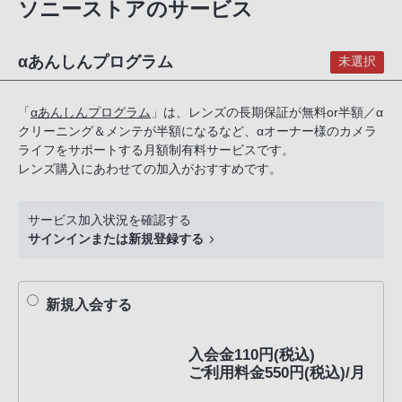
ソニーストアのサービス
話
番
号
αあんしんプログラム
未選択
は
フ
「
αあんしんプログラム
」は、レンズの長期保証が無料or半額／α
リ
クリーニング＆メンテが半額になるなど、αオーナー様のカメラ
ー
ライフをサポートする月額制有料サービスです。
ダ
レンズ購入にあわせての加入がおすすめです。
イ
ヤ
サービス加入状況を確認する
ル
サインインまたは新規登録する
「0120-
55-
1174」
新規入会する
携
帯
入会金110円(税込)
電
ご利用料金550円(税込)/月
話、