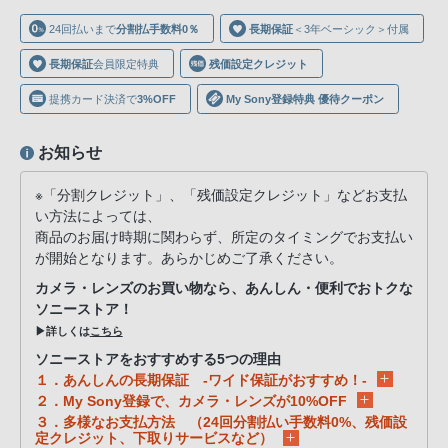
声
24回払いまで
分割払手数料0％
長期保証
＜3年ベーシック＞付属
ブ
ラ
長期保証
会員限定特典
残価設定クレジット
ウ
提携カード決済で
3%OFF
My Sony登録特典 優待クーポン
ザ
を
お知らせ
ご
利
※「分割クレジット」、「残価設定クレジット」などお支払
用
い方法によっては、
の、
商品のお届け時期に関わらず、所定のタイミングでお支払い
ご
が開始となります。あらかじめご了承ください。
購
カメラ・レンズのお買い物なら、あんしん・便利でおトクな
入
ソニーストア！
を
▶詳しくは
こちら
希
ソニーストアをおすすめする5つの理由
１．あんしんの長期保証 -ワイド保証がおすすめ！-
望
２．My Sony登録で、カメラ・レンズが10%OFF
さ
３．多様なお支払方法 （24回分割払い手数料0%、残価設
れ
定クレジット、下取りサービスなど）