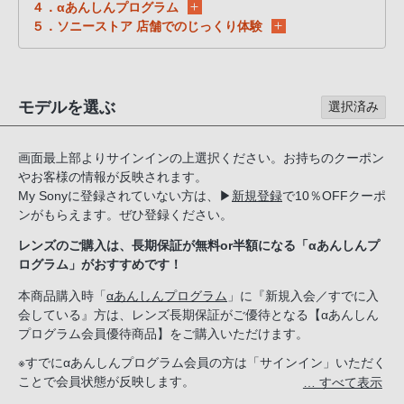
る
４．αあんしんプログラム
５．ソニーストア 店舗でのじっくり体験
お
客
様
は、
モデルを選ぶ
選択済み
お
手
画面最上部よりサインインの上選択ください。お持ちのクーポン
数
やお客様の情報が反映されます。
で
My Sonyに登録されていない方は、
▶
新規登録
で10％OFFクーポ
す
ンがもらえます。ぜひ登録ください。
が
レンズのご購入は、長期保証が無料or半額になる「αあんしんプ
ソ
ログラム」がおすすめです！
ニ
本商品購入時「
αあんしんプログラム
」に『新規入会／すでに入
ー
会している』方は、レンズ長期保証がご優待となる【αあんしん
ス
プログラム会員優待商品】をご購入いただけます。
ト
※すでにαあんしんプログラム会員の方は「サインイン」いただく
ア
ことで会員状態が反映します。
… すべて表示
お
新規入会希望の方は「ソニーストアのサービス」で『新規入会す