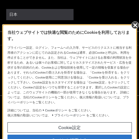
日本
当社ウェブサイトでは快適な閲覧のためにCookieを利用しておりま
ソニーストアでのお買い物にあたって
す。
プライバシー設定、ログイン、フォームへの入力等、サービスのリクエストに相当する利
用者のアクションに応じてのみ設定されるCookieは通常、必須Cookieと呼ばれ、利用を
停止することができません。また、当社は、ウェブサイトにおけるお客様の利用状況を分
会社情報
採用情報
特約店のご案内
ニュースリリース
析するため、あるいは個々のお客様に対してよりカスタマイズされたサービス・広告を提
環境情報
My Sony 利用規約
供する等の目的のため、Cookieおよび類似技術を使用して一定の情報を収集する場合が
あります。それらのCookieの受け入れを拒否する場合は、「Cookieを拒否する」をクリ
ックしてください。Cookie使用にご同意頂ける場合は、「Cookieを受け入れる」をクリ
ックして下さい。Cookie設定をカスタマイズする場合は「Cookie設定」をクリックして
ください。Cookieの設定をいつでも管理することができます。選択したCookieの設定に
よっては、このウェブサイトの機能の一部が使用できなくなる場合があります。 詳細に
ついては、当社のCookieポリシーをご覧ください。個人情報の取扱いについては、プラ
イバシーポリシーをご覧ください。
詳細については、当社の
Cookieポリシー
をご覧ください。
ご利用条件
個人情報の取扱いについては、
プライバシーポリシー
をご覧ください。
プライバシーポリシー
正しい表示への取り組み
Cookie設定
Copyright 2026 Sony Marketing Inc.