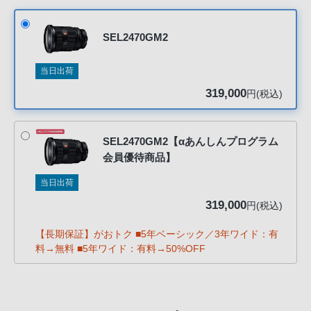
客
る』を選択してください。
様
SEL2470GM2
窓
口
当日出荷
へ
319,000
円(税込)
お
電
話
SEL2470GM2【αあんしんプログラム
に
会員優待商品】
て
ご
当日出荷
連
319,000
円(税込)
絡
く
【長期保証】がおトク ■5年ベーシック／3年ワイド：有
料→無料 ■5年ワイド：有料→50%OFF
だ
さ
い。
電