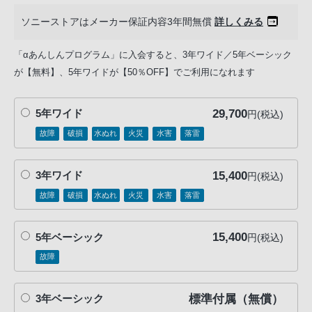
ソニーストアはメーカー保証内容3年間無償
詳しくみる
「αあんしんプログラム」に入会すると、3年ワイド／5年ベーシック
が【無料】、5年ワイドが【50％OFF】でご利用になれます
29,700
5年ワイド
円(税込)
故障
破損
水ぬれ
火災
水害
落雷
15,400
3年ワイド
円(税込)
故障
破損
水ぬれ
火災
水害
落雷
15,400
5年ベーシック
円(税込)
故障
標準付属（無償）
3年ベーシック