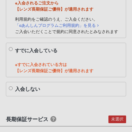
※入会されるご注文から
PHS
【レンズ長期保証ご優待】が適用されます
か
ら
利用規約をご確認のうえ、ご入会ください。
「αあんしんプログラムご利用規約」を見る
は
ご入会いただくことで規約に同意されたとみなされます
「050-
3754-
9614」
すでに入会している
と
な
※すでに入会されている方は
っ
【レンズ長期保証ご優待】が適用されます
て
お
入会しない
り
ま
す。
長期保証サービス
未選択