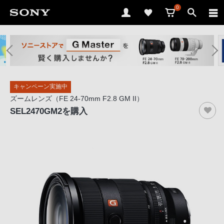
0
ソ
ニ
ー
ス
キャンペーン実施中
ト
ズームレンズ（FE 24-70mm F2.8 GM II）
ア
SEL2470GM2
を購入
で
は、
音
声
ブ
ラ
ウ
ザ
で