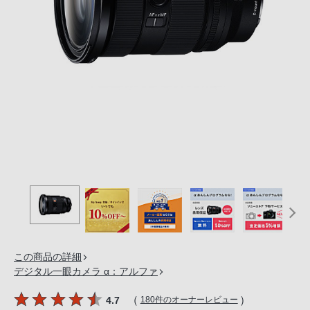
の
購
入
手
続
き
が
困
難
に
な
っ
て
お
り
この商品の詳細
ま
デジタル一眼カメラ α：アルファ
す。
音
（
）
4.7
180件のオーナーレビュー