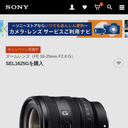
0
ソ
ニ
ー
ス
キャンペーン実施中
ト
ズームレンズ（FE 16-25mm F2.8 G）
ア
SEL1625G
を購入
で
は、
音
声
ブ
ラ
ウ
ザ
で