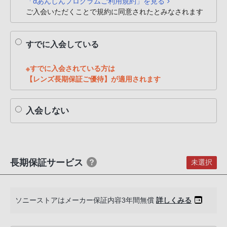
「αあんしんプログラムご利用規約」を見る
PHS
ご入会いただくことで規約に同意されたとみなされます
か
ら
すでに入会している
は
「050-
※すでに入会されている方は
3754-
【レンズ長期保証ご優待】が適用されます
9614」
と
な
入会しない
っ
て
お
り
長期保証サービス
未選択
ま
す。
ソニーストアはメーカー保証内容3年間無償
詳しくみる