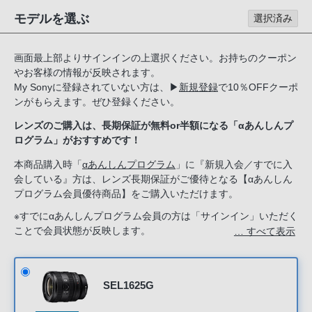
る
モデルを選ぶ
選択済み
お
客
画面最上部よりサインインの上選択ください。お持ちのクーポン
様
やお客様の情報が反映されます。
は、
My Sonyに登録されていない方は、
▶
新規登録
で10％OFFクーポ
お
ンがもらえます。ぜひ登録ください。
手
レンズのご購入は、長期保証が無料or半額になる「αあんしんプ
数
ログラム」がおすすめです！
で
す
本商品購入時「
αあんしんプログラム
」に『新規入会／すでに入
会している』方は、レンズ長期保証がご優待となる【αあんしん
が
プログラム会員優待商品】をご購入いただけます。
ソ
ニ
※すでにαあんしんプログラム会員の方は「サインイン」いただく
ことで会員状態が反映します。
… すべて表示
ー
新規入会希望の方は「ソニーストアのサービス」で『新規入会す
ス
る』を選択してください。
ト
ア
SEL1625G
お