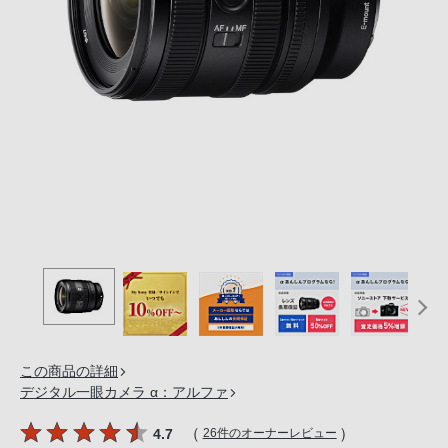
の
購
入
手
続
き
が
困
難
に
な
っ
て
お
り
この商品の詳細
ま
デジタル一眼カメラ α：アルファ
す。
音
（
）
4.7
26件のオーナーレビュー