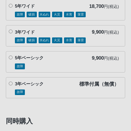
18,700
5年ワイド
円(税込)
故障
破損
水ぬれ
火災
水害
落雷
9,900
3年ワイド
円(税込)
故障
破損
水ぬれ
火災
水害
落雷
9,900
5年ベーシック
円(税込)
故障
標準付属（無償）
3年ベーシック
故障
同時購入