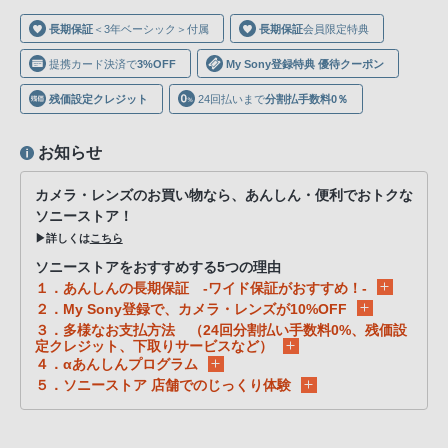
声
長期保証
＜3年ベーシック＞付属
長期保証
会員限定特典
ブ
ラ
提携カード決済で
3%OFF
My Sony登録特典 優待クーポン
ウ
残価設定クレジット
24回払いまで
分割払手数料0％
ザ
を
お知らせ
ご
利
カメラ・レンズのお買い物なら、あんしん・便利でおトクな
用
ソニーストア！
の、
▶詳しくは
こちら
ご
ソニーストアをおすすめする5つの理由
購
１．あんしんの長期保証 -ワイド保証がおすすめ！-
入
２．My Sony登録で、カメラ・レンズが10%OFF
３．多様なお支払方法 （24回分割払い手数料0%、残価設
を
定クレジット、下取りサービスなど）
希
４．αあんしんプログラム
望
５．ソニーストア 店舗でのじっくり体験
さ
れ