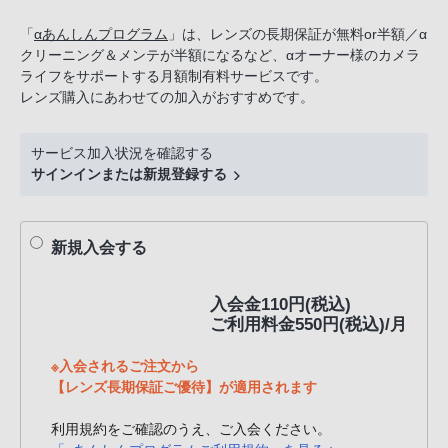
話
「
αあんしんプログラム
」は、レンズの長期保証が無料or半額／α
番
クリーニング＆メンテが半額になるなど、αオーナー様のカメラ
号
ライフをサポートする月額制有料サービスです。
は
レンズ購入にあわせての加入がおすすめです。
フ
リ
サービス加入状況を確認する
ー
サインインまたは新規登録する
ダ
イ
ヤ
新規入会する
ル
「0120-
入会金110円(税込)
55-
ご利用料金550円(税込)/月
1174」
携
※入会されるご注文から
帯
【レンズ長期保証ご優待】が適用されます
電
利用規約をご確認のうえ、ご入会ください。
話、