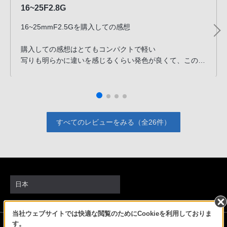
16~25F2.8G
16~25mmF2.5Gを購入しての感想
購入しての感想はとてもコンパクトで軽い
写りも明らかに違いを感じるくらい発色が良くて、このレ
ンズでいろんな景色を撮りたいと思わせてくれます
さすがGレンズ！
25mmスタートでレンズを回して16mmになる、いつもと
逆の操作に始めは戸惑いましたが、慣れたら良く使う
すべてのレビューをみる（全26件）
25mmスタートからの方が良いリズムで撮影出来ます
絞りリングも格好良く、マニュアル撮影がしやすく、とて
も気に入ってます
25mmまでで望遠が足りないとよく聞きますが、自分は
日本
α7RM5を使っており、普段から2600MPで撮影してるの
で、クロップしても2600MPなので、さほど不便は感じ
当社ウェブサイトでは快適な閲覧のためにCookieを利用しておりま
ず、トレードオフでのコンパクトの恩恵を受けてます
ソニーストアでのお買い物にあたって
す。