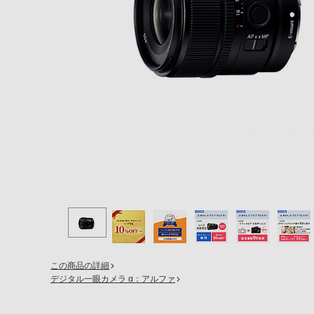
の
購
入
手
続
き
が
困
難
に
な
っ
て
お
り
この商品の詳細
ま
デジタル一眼カメラ α：アルファ
す。
音