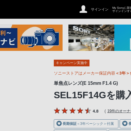
My Sonyに
サインイン
サインインす
キャンペーン実施中
ソニーストアはメーカー保証内容
＜3年＞
単焦点レンズ(E 15mm F1.4 G)
SEL15F14G
を購
（
4.8
19件のオー
長期保証
＜3年ベーシック＞付属