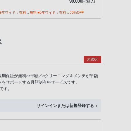
99,000
円(税込)
年ワイド：有料→無料 ■5年ワイド：有料→50%OFF
ス
未選択
長期保証が無料or半額／αクリーニング＆メンテが半額
フをサポートする月額制有料サービスです。
です。
サインインまたは新規登録する