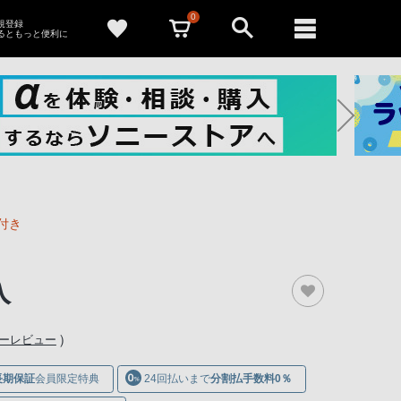
0
新規登録
るともっと便利に
付き
入
）
ナーレビュー
長期保証
会員限定特典
24回払いまで
分割払手数料0％