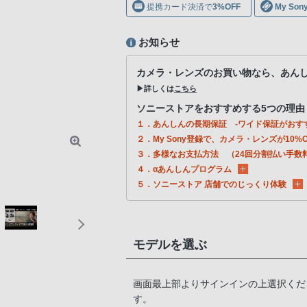
提携カード決済で
3%OFF
My S
お知らせ
カメラ・レンズのお買い物なら、あん
▶詳しくは
こちら
ソニーストアをおすすめする5つの理由
１．あんしんの長期保証 -ワイド保証がおす
２．My Sony登録で、カメラ・レンズが10%O
３．多様なお支払方法 （24回分割払い手数
４．αあんしんプログラム
５．ソニーストア 店舗でのじっくり体験
モデルを選ぶ
画面最上部よりサインインの上選択くだ
す。