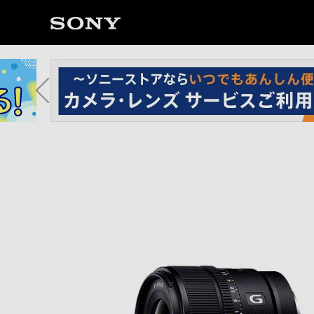
ソ
ニ
ー
ス
ト
ア
で
は、
音
声
ブ
ラ
ウ
ザ
で