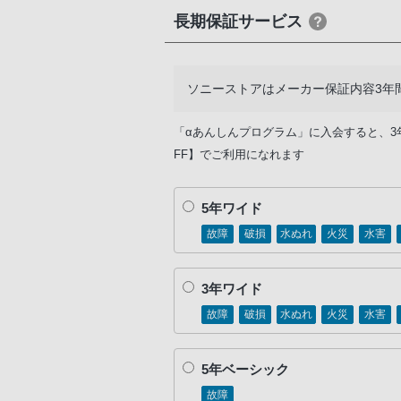
長期保証サービス
ソニーストアはメーカー保証内容3年
「αあんしんプログラム」に入会すると、3
FF】でご利用になれます
5年ワイド
故障
破損
水ぬれ
火災
水害
3年ワイド
故障
破損
水ぬれ
火災
水害
5年ベーシック
故障