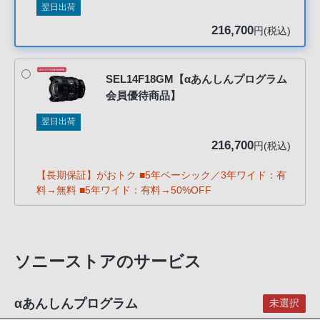
翌日出荷
客
様
216,700
円(税込)
窓
口
へ
SEL14F18GM【αあんしんプログラム
会員優待商品】
お
電
翌日出荷
話
216,700
円(税込)
に
て
【長期保証】がおトク ■5年ベーシック／3年ワイド：有
ご
料→無料 ■5年ワイド：有料→50%OFF
連
絡
く
ソニーストアのサービス
だ
さ
い。
αあんしんプログラム
未選択
電