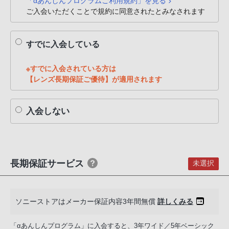
「αあんしんプログラムご利用規約」を見る
PHS
ご入会いただくことで規約に同意されたとみなされます
か
ら
すでに入会している
は
「050-
※すでに入会されている方は
3754-
【レンズ長期保証ご優待】が適用されます
9614」
と
入会しない
な
っ
て
お
り
長期保証サービス
未選択
ま
す。
ソニーストアはメーカー保証内容3年間無償
詳しくみる
「αあんしんプログラム」に入会すると、3年ワイド／5年ベーシック