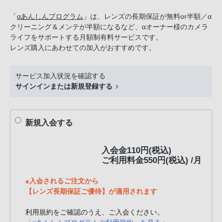
話
「
αあんしんプログラム
」は、レンズの長期保証が無料or半額／α
番
クリーニング＆メンテが半額になるなど、αオーナー様のカメラ
号
ライフをサポートする月額制有料サービスです。
は
レンズ購入にあわせての加入がおすすめです。
フ
リ
サービス加入状況を確認する
ー
サインインまたは新規登録する
ダ
イ
ヤ
新規入会する
ル
「0120-
入会金110円(税込)
55-
ご利用料金550円(税込) /月
1174」
携
※入会されるご注文から
【レンズ長期保証ご優待】が適用されます
帯
電
利用規約をご確認のうえ、ご入会ください。
話、