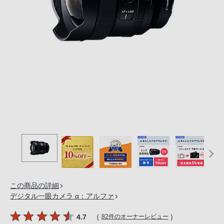
の
購
入
手
続
き
が
困
難
に
な
っ
て
お
り
この商品の詳細
ま
デジタル一眼カメラ α：アルファ
す。
音
（
）
4.7
82件のオーナーレビュー