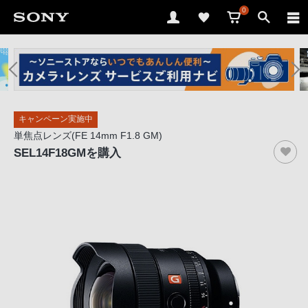
0
ソ
ニ
ー
ス
キャンペーン実施中
ト
単焦点レンズ(FE 14mm F1.8 GM)
ア
SEL14F18GM
を購入
で
は、
音
声
ブ
ラ
ウ
ザ
で