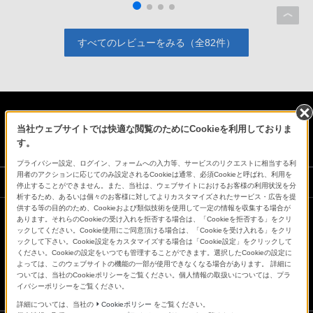
すべてのレビューをみる（全82件）
日本
当社ウェブサイトでは快適な閲覧のためにCookieを利用しておりま
す。
プライバシー設定、ログイン、フォームへの入力等、サービスのリクエストに相当する利
用者のアクションに応じてのみ設定されるCookieは通常、必須Cookieと呼ばれ、利用を
ソニーストアでのお買い物にあたって
停止することができません。また、当社は、ウェブサイトにおけるお客様の利用状況を分
析するため、あるいは個々のお客様に対してよりカスタマイズされたサービス・広告を提
供する等の目的のため、Cookieおよび類似技術を使用して一定の情報を収集する場合が
あります。それらのCookieの受け入れを拒否する場合は、「Cookieを拒否する」をクリ
会社情報
採用情報
特約店のご案内
ニュースリリース
ックしてください。Cookie使用にご同意頂ける場合は、「Cookieを受け入れる」をクリ
ックして下さい。Cookie設定をカスタマイズする場合は「Cookie設定」をクリックして
環境情報
My Sony 利用規約
ください。Cookieの設定をいつでも管理することができます。選択したCookieの設定に
よっては、このウェブサイトの機能の一部が使用できなくなる場合があります。 詳細に
ついては、当社のCookieポリシーをご覧ください。個人情報の取扱いについては、プラ
イバシーポリシーをご覧ください。
詳細については、当社の
Cookieポリシー
をご覧ください。