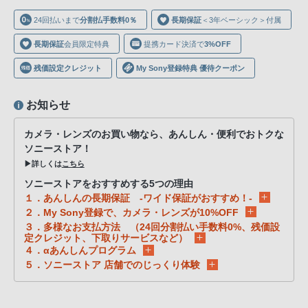
声
24回払いまで
分割払手数料0％
長期保証
＜3年ベーシック＞付属
ブ
ラ
長期保証
会員限定特典
提携カード決済で
3%OFF
ウ
残価設定クレジット
My Sony登録特典 優待クーポン
ザ
を
お知らせ
ご
利
カメラ・レンズのお買い物なら、あんしん・便利でおトクな
用
ソニーストア！
の、
▶詳しくは
こちら
ご
ソニーストアをおすすめする5つの理由
購
１．あんしんの長期保証 -ワイド保証がおすすめ！-
入
２．My Sony登録で、カメラ・レンズが10%OFF
３．多様なお支払方法 （24回分割払い手数料0%、残価設
を
定クレジット、下取りサービスなど）
希
４．αあんしんプログラム
望
５．ソニーストア 店舗でのじっくり体験
さ
れ