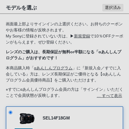
る
モデルを選ぶ
選択済み
お
客
画面最上部よりサインインの上選択ください。お持ちのクーポン
様
やお客様の情報が反映されます。
は、
My Sonyに登録されていない方は、
▶
新規登録
で10％OFFクーポ
お
ンがもらえます。ぜひ登録ください。
手
レンズのご購入は、長期保証が無料or半額になる「αあんしんプ
数
ログラム」がおすすめです！
で
す
本商品購入時「
αあんしんプログラム
」に『新規入会／すでに入
会している』方は、レンズ長期保証がご優待となる【αあんしん
が
プログラム会員優待商品】をご購入いただけます。
ソ
ニ
※すでにαあんしんプログラム会員の方は「サインイン」いただく
ことで会員状態が反映します。
… すべて表示
ー
新規入会希望の方は「ソニーストアのサービス」で『新規入会す
ス
る』を選択してください。
ト
ア
SEL14F18GM
お