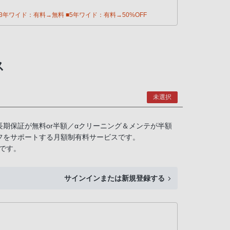
年ワイド：有料→無料 ■5年ワイド：有料→50%OFF
ス
未選択
長期保証が無料or半額／αクリーニング＆メンテが半額
フをサポートする月額制有料サービスです。
です。
サインインまたは新規登録する