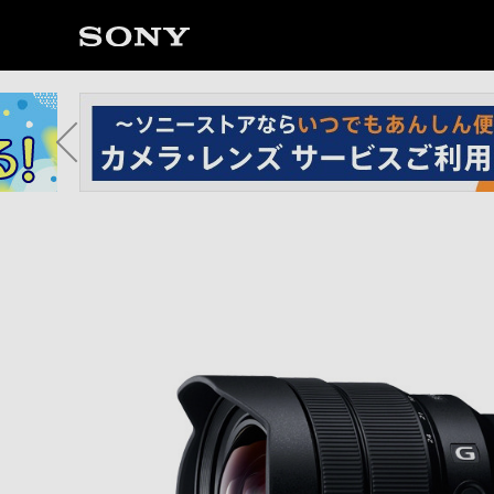
ソ
ニ
ー
ス
ト
ア
で
は、
音
声
ブ
ラ
ウ
ザ
で