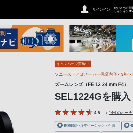
My Sonyに
サインイン
サインインす
キャンペーン実施中
ソニーストアはメーカー保証内容
＜3年＞
ズームレンズ（FE 12-24 mm F4）
SEL1224G
を購入
（
4.8
14件のオー
長期保証
＜3年ベーシック＞付属