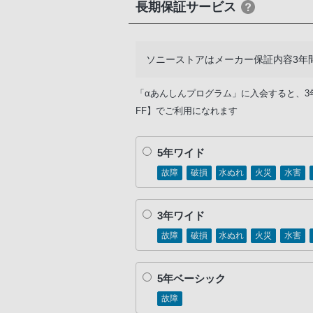
長期保証サービス
ソニーストアはメーカー保証内容3年
「αあんしんプログラム」に入会すると、3
FF】でご利用になれます
5年ワイド
故障
破損
水ぬれ
火災
水害
3年ワイド
故障
破損
水ぬれ
火災
水害
5年ベーシック
故障