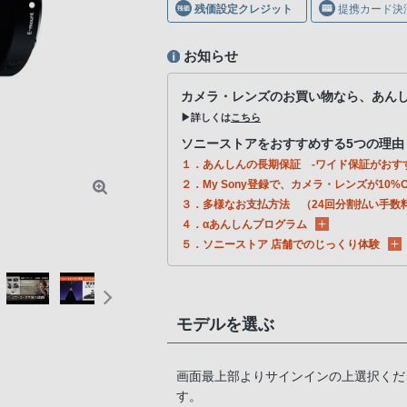
残価設定クレジット
提携カード決
お知らせ
カメラ・レンズのお買い物なら、あん
▶詳しくは
こちら
ソニーストアをおすすめする5つの理由
１．あんしんの長期保証 -ワイド保証がおす
２．My Sony登録で、カメラ・レンズが10%O
３．多様なお支払方法 （24回分割払い手数
４．αあんしんプログラム
５．ソニーストア 店舗でのじっくり体験
モデルを選ぶ
画面最上部よりサインインの上選択くだ
す。