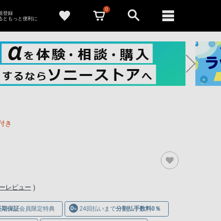
0
新規登録
るともっと便利に
付き
）
ナーレビュー
長期保証
会員限定特典
24回払いまで
分割払手数料0％