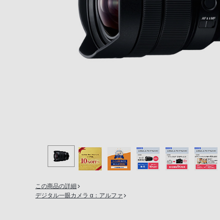
の
購
入
手
続
き
が
困
難
に
な
っ
て
お
り
この商品の詳細
ま
デジタル一眼カメラ α：アルファ
す。
音