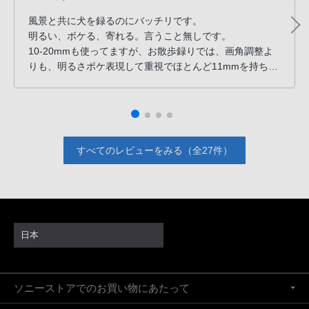
風景と共に犬を録るのにバッチリです。
明るい、ボケる、寄れる。言うこと無しです。
10-20mmも使ってますが、お散歩録りでは、画角調整よ
りも、明るさボケ表現して重視でほとんど11mmを持ち出
してます。
現場での画角調整が必須になる演奏録画には10-20mm
と、
すべてのレビューをみる（全27件）
日本
ソニーストアでのお買い物にあたって