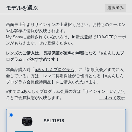
る
モデルを選ぶ
選択済み
お
客
画面最上部よりサインインの上選択ください。お持ちのクーポン
様
やお客様の情報が反映されます。
は、
My Sonyに登録されていない方は、
▶
新規登録
で10％OFFクーポ
お
ンがもらえます。ぜひ登録ください。
手
レンズのご購入は、長期保証が無料or半額になる「αあんしんプ
数
ログラム」がおすすめです！
で
す
本商品購入時「
αあんしんプログラム
」に『新規入会／すでに入
会している』方は、レンズ長期保証がご優待となる【αあんしん
が
プログラム会員優待商品】をご購入いただけます。
ソ
ニ
※すでにαあんしんプログラム会員の方は「サインイン」いただく
ことで会員状態が反映します。
… すべて表示
ー
新規入会希望の方は「ソニーストアのサービス」で『新規入会す
ス
る』を選択してください。
ト
ア
SEL11F18
お