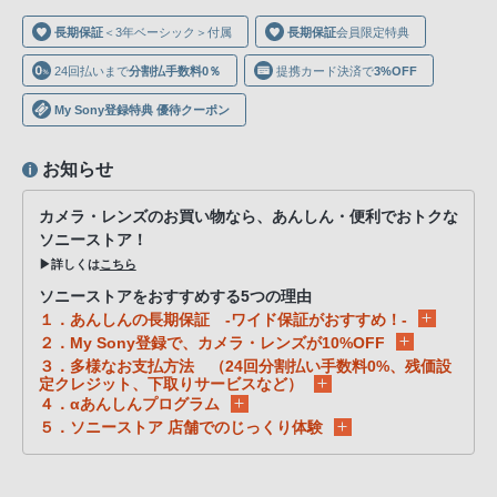
声
長期保証
＜3年ベーシック＞付属
長期保証
会員限定特典
ブ
ラ
24回払いまで
分割払手数料0％
提携カード決済で
3%OFF
ウ
My Sony登録特典 優待クーポン
ザ
を
お知らせ
ご
利
カメラ・レンズのお買い物なら、あんしん・便利でおトクな
用
ソニーストア！
の、
▶詳しくは
こちら
ご
ソニーストアをおすすめする5つの理由
購
１．あんしんの長期保証 -ワイド保証がおすすめ！-
入
２．My Sony登録で、カメラ・レンズが10%OFF
３．多様なお支払方法 （24回分割払い手数料0%、残価設
を
定クレジット、下取りサービスなど）
希
４．αあんしんプログラム
望
５．ソニーストア 店舗でのじっくり体験
さ
れ