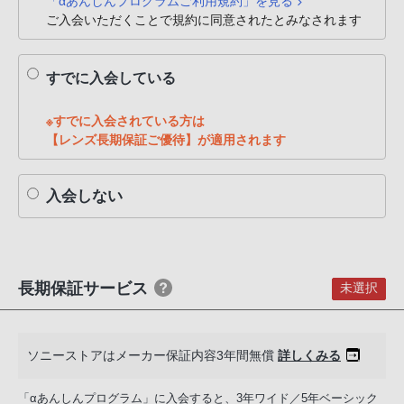
「αあんしんプログラムご利用規約」を見る
PHS
ご入会いただくことで規約に同意されたとみなされます
か
ら
すでに入会している
は
「050-
※すでに入会されている方は
3754-
【レンズ長期保証ご優待】が適用されます
9614」
と
入会しない
な
っ
て
お
り
長期保証サービス
未選択
ま
す。
ソニーストアはメーカー保証内容3年間無償
詳しくみる
「αあんしんプログラム」に入会すると、3年ワイド／5年ベーシック