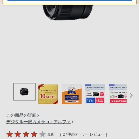
の
購
入
手
続
き
が
困
難
に
な
っ
て
お
り
この商品の詳細
ま
デジタル一眼カメラ α：アルファ
す。
音
（
）
4.5
27件のオーナーレビュー