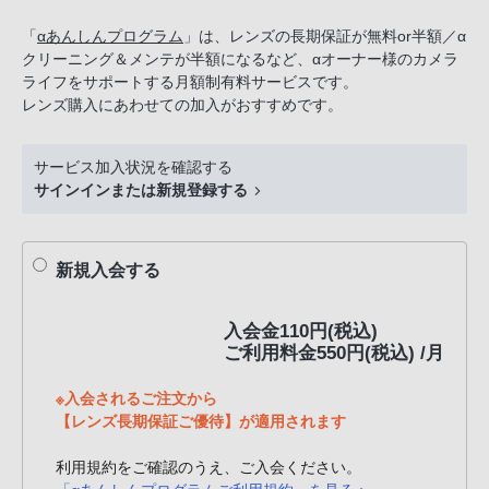
話
「
αあんしんプログラム
」は、レンズの長期保証が無料or半額／α
番
クリーニング＆メンテが半額になるなど、αオーナー様のカメラ
号
ライフをサポートする月額制有料サービスです。
は
レンズ購入にあわせての加入がおすすめです。
フ
リ
サービス加入状況を確認する
ー
サインインまたは新規登録する
ダ
イ
ヤ
新規入会する
ル
「0120-
入会金110円(税込)
55-
ご利用料金550円(税込) /月
1174」
携
※入会されるご注文から
【レンズ長期保証ご優待】が適用されます
帯
電
利用規約をご確認のうえ、ご入会ください。
話、