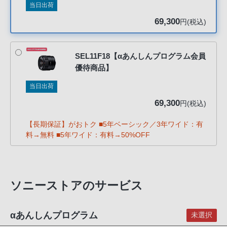
当日出荷
客
様
69,300
円(税込)
窓
口
へ
SEL11F18【αあんしんプログラム会員
優待商品】
お
電
当日出荷
話
69,300
円(税込)
に
て
【長期保証】がおトク ■5年ベーシック／3年ワイド：有
ご
料→無料 ■5年ワイド：有料→50%OFF
連
絡
く
ソニーストアのサービス
だ
さ
い。
αあんしんプログラム
未選択
電