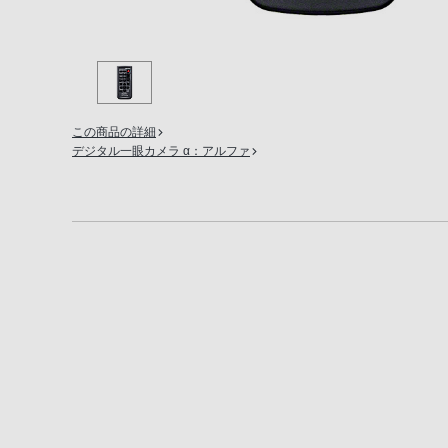
の
購
入
手
続
この商品の詳細
き
デジタル一眼カメラ α：アルファ
が
困
難
に
な
っ
て
お
り
ま
す。
音