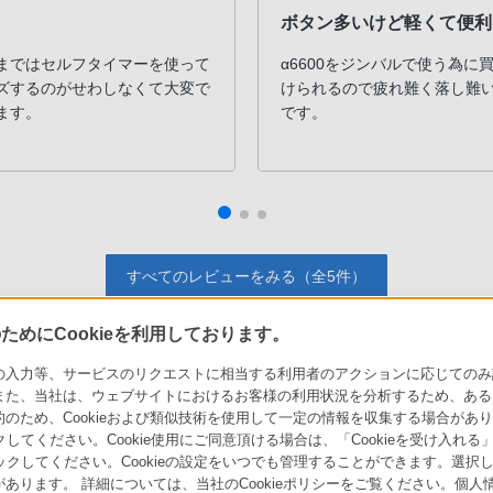
ボタン多いけど軽くて便利
まではセルフタイマーを使って
α6600をジンバルで使う為
ズするのがせわしなくて大変で
けられるので疲れ難く落し難
ます。
です。
すべてのレビューをみる（全5件）
めにCookieを利用しております。
力等、サービスのリクエストに相当する利用者のアクションに応じてのみ設定され
また、当社は、ウェブサイトにおけるお客様の利用状況を分析するため、ある
ソニーストアでのお買い物にあたって
セキュリティ・ブラウザ環境
ため、Cookieおよび類似技術を使用して一定の情報を収集する場合がありま
会社情報
採用情報
特約店のご案内
クしてください。Cookie使用にご同意頂ける場合は、「Cookieを受け入れる
リックしてください。Cookieの設定をいつでも管理することができます。選択し
あります。 詳細については、当社のCookieポリシーをご覧ください。個