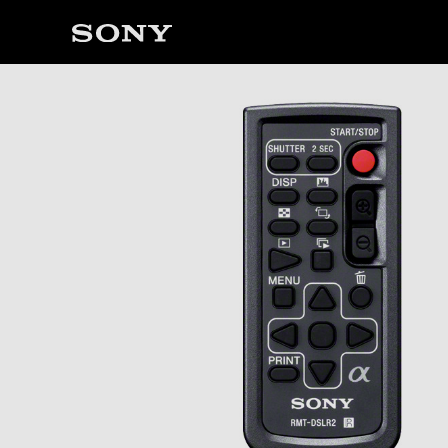
ソ
ニ
ー
ス
ト
ア
で
は、
音
声
ブ
ラ
ウ
ザ
で