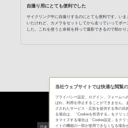
お
自撮り用にとても便利でした
客
様
サイクリング中に自撮りするのにとても便利です。いま
窓
いたけれど、カメラをセットしてから走っていってポー
口
した。これを使うと余裕を持って撮影できるので助かり
へ
お
電
話
に
て
ご
連
当社ウェブサイトでは快適な閲覧のた
絡
プライバシー設定、ログイン、フォームへの入
く
ばれ、利用を停止することができません。
だ
ズされたサービス・広告を提供する等の目的の
さ
る場合は、「Cookieを拒否する」をクリッ
タマイズする場合は「Cookie設定」をク
い。
イトの機能の一部が使用できなくなる場合が
日本