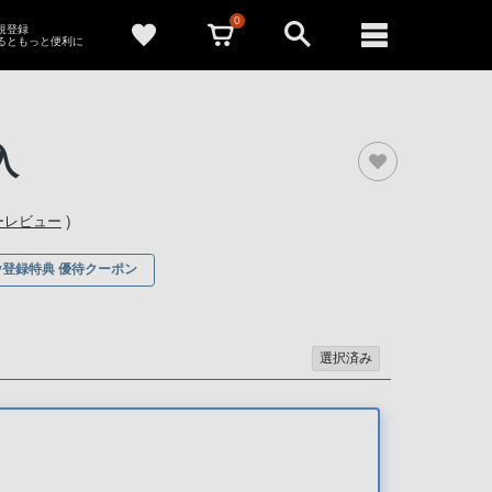
0
新規登録
るともっと便利に
入
）
ーレビュー
ony登録特典 優待クーポン
選択済み