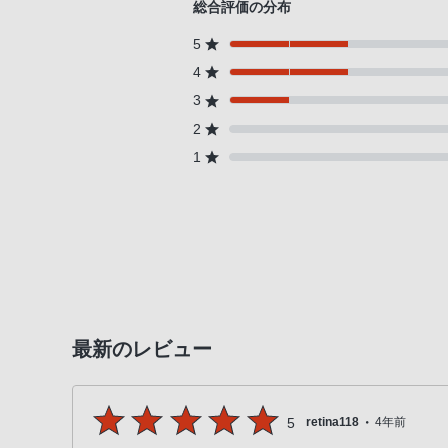
総合評価の分布
る
5
お
4
客
様
3
は、
2
お
1
手
数
で
す
が
ソ
ニ
最新のレビュー
ー
ス
ト
・
ア
5
retina118
4年前