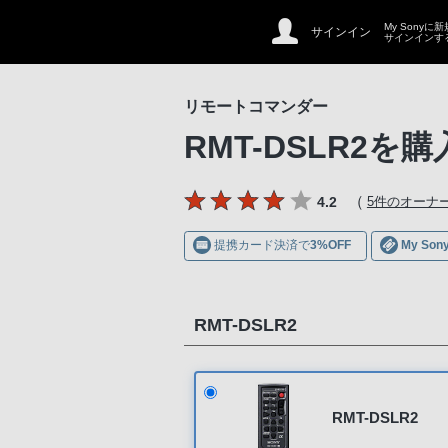
My Sonyに
サインイン
サインインす
リモートコマンダー
RMT-DSLR2
を購
（
4.2
5件のオーナ
提携カード決済で
3%OFF
My S
RMT-DSLR2
RMT-DSLR2