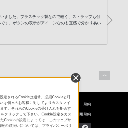
ち
に買いました。プラスチック製なので軽く、ストラップも付
α７
いです。ボタンの表示がアイコンなのも直感で分かり易い
かっ
２台
なり
るCookieは通常、必須Cookieと呼
いは個々のお客様に対してよりカスタマイ
特定商取引法に基づく表記
ご利用ガイド
規約
す。それらのCookieの受け入れを拒否す
ニュースリリース
環境情報
My Sony 利用規約
」をクリックして下さい。Cookie設定をカス
たCookieの設定によっては、このウェブサ
人情報の取扱いについては、プライバシーポリ