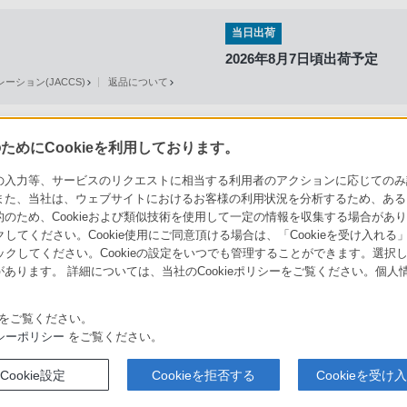
当日出荷
2026年8月7日頃出荷予定
ション(JACCS)
返品について
めにCookieを利用しております。
力等、サービスのリクエストに相当する利用者のアクションに応じてのみ設定され
ソニーストアでのお買い物にあたって
セキュリティ・ブラウザ環境
また、当社は、ウェブサイトにおけるお客様の利用状況を分析するため、ある
ため、Cookieおよび類似技術を使用して一定の情報を収集する場合がありま
会社情報
採用情報
特約店のご案内
クしてください。Cookie使用にご同意頂ける場合は、「Cookieを受け入れる
リックしてください。Cookieの設定をいつでも管理することができます。選択し
あります。 詳細については、当社のCookieポリシーをご覧ください。個
をご覧ください。
シーポリシー
をご覧ください。
取り組み
Cookie設定
Cookieを拒否する
Cookieを受け