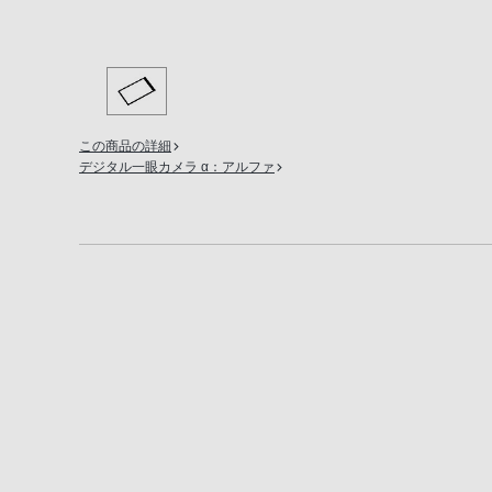
の
購
入
手
続
この商品の詳細
き
デジタル一眼カメラ α：アルファ
が
困
難
に
な
っ
て
お
り
ま
す。
音