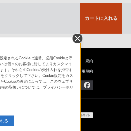
カートに入れる
るCookieは通常、必須Cookieと呼
特定商取引法に基づく表記
ご利用ガイド
規約
いは個々のお客様に対してよりカスタマイ
す。それらのCookieの受け入れを拒否す
ニュースリリース
環境情報
My Sony 利用規約
」をクリックして下さい。Cookie設定をカス
たCookieの設定によっては、このウェブサ
人情報の取扱いについては、プライバシーポリ
入れる