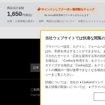
声
商品合計金額
サインインしてクーポン適用額をチェック
ブ
1,650
円(税込)
My Sony新規登録でクーポンがもらえます
ラ
出荷・入荷情報の表示
送料・商品のお届けについて
分割クレジットシミュレー
ウ
ザ
を
当社ウェブサイトでは快適な閲覧のた
ご
利
プライバシー設定、ログイン、フォームへの入
ばれ、利用を停止することができません。
用
ズされたサービス・広告を提供する等の目的の
の、
る場合は、「Cookieを拒否する」をクリッ
ご
タマイズする場合は「Cookie設定」をク
日本
購
イトの機能の一部が使用できなくなる場合が
シーをご覧ください。
入
を
詳細については、当社の
Cookieポリシー
希
個人情報の取扱いについては、
プライバ
ご利用条件
プライバシーポリシー
正しい表示への
望
Copyright 2026 Sony Marketing Inc.
さ
れ