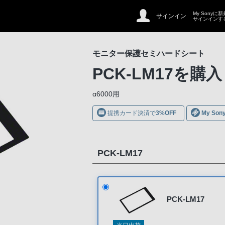
My Sonyに
サインイン
サインインす
モニター保護セミハードシート
PCK-LM17
を購入
α6000用
提携カード決済で
3%OFF
My S
PCK-LM17
PCK-LM17