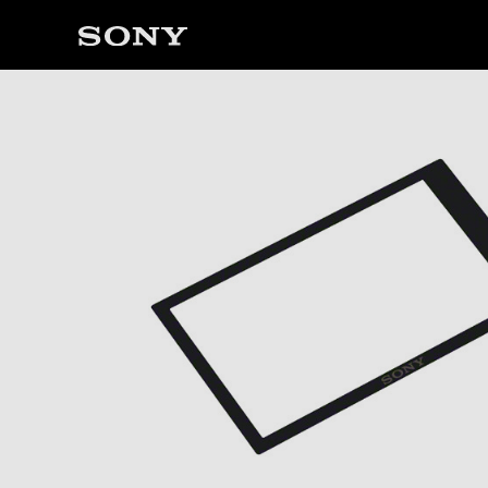
ソ
ニ
ー
ス
ト
ア
で
は、
音
声
ブ
ラ
ウ
ザ
で