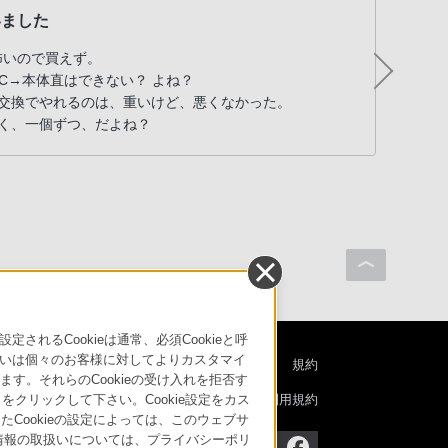
いました
信
怖いので買えず。
近年
C→本体直はできない？ よね？
そう
無交換でやれるのは、重いけど、悪くなかった。
ラ購
く、一個ずつ、だよね？
態を
って
るCookieは通常、必須Cookieと呼
いは個々のお客様に対してよりカスタマイ
特定商取引法に基づく表記
ご利用ガイド
規約
す。それらのCookieの受け入れを拒否す
ニュースリリース
環境情報
My Sony 利用規約
」をクリックして下さい。Cookie設定をカス
たCookieの設定によっては、このウェブサ
人情報の取扱いについては、プライバシーポリ