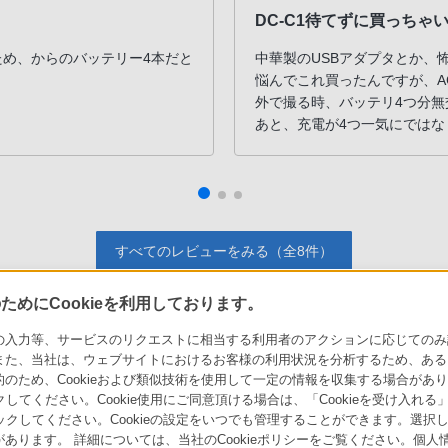
DC-C1待てずに買っちゃ
ため、からのバッテリー4本だと
中華製のUSBアダプタとか、
悩んでこれ買ったんですが、A
外で撮る時、バッテリ4つ分
あと、充電が4つ一気にではな
すべてのレビューをみる（全8件）
めにCookieを利用しております。
力等、サービスのリクエストに相当する利用者のアクションに応じてのみ設定され
また、当社は、ウェブサイトにおけるお客様の利用状況を分析するため、ある
ソニーストアでのお買い物にあたって
セキュリティ・ブラウザ環境
ため、Cookieおよび類似技術を使用して一定の情報を収集する場合がありま
会社情報
採用情報
特約店のご案内
クしてください。Cookie使用にご同意頂ける場合は、「Cookieを受け入れる
リックしてください。Cookieの設定をいつでも管理することができます。選択し
あります。 詳細については、当社のCookieポリシーをご覧ください。個