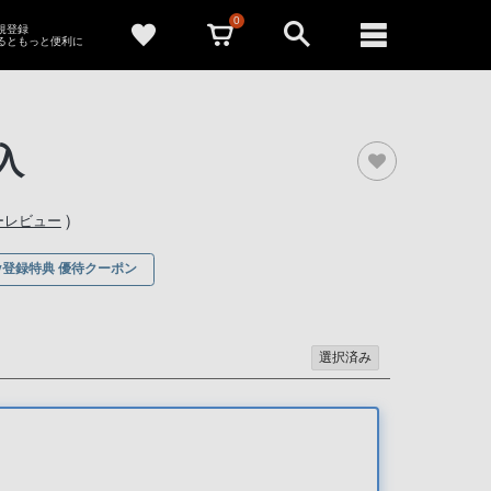
0
新規登録
るともっと便利に
入
）
ーレビュー
ony登録特典 優待クーポン
選択済み