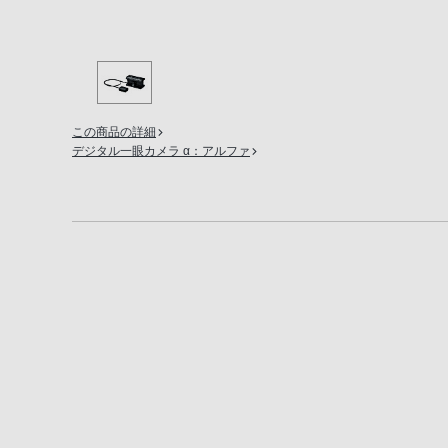
の
購
入
手
続
この商品の詳細
き
デジタル一眼カメラ α：アルファ
が
困
難
に
な
っ
て
お
り
ま
す。
音