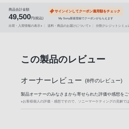
声
商品合計金額
サインインしてクーポン適用額をチェック
ブ
49,500
円(税込)
My Sony新規登録でクーポンがもらえます
ラ
出荷・入荷情報の表示
送料・商品のお届けについて
分割クレジットシミュレー
ウ
ザ
を
ご
利
この製品のレビュー
用
の、
ご
オーナーレビュー
(
8
件のレビュー)
購
入
製品オーナーのみなさまから寄せられた評価や感想をご
を
※お客様個人の評価・感想ですので、ソニーマーケティングの見解で
希
望
さ
れ