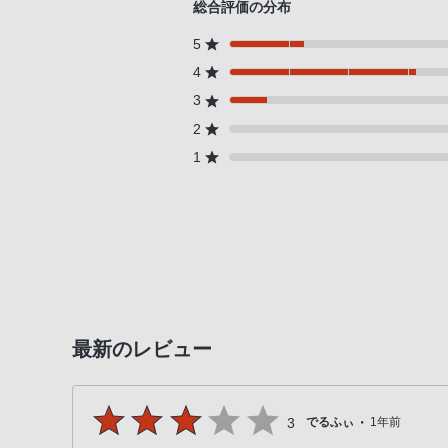
総合評価の分布
る
5
お
4
客
様
3
は、
2
お
1
手
数
で
す
が
ソ
ニ
最新のレビュー
ー
ス
ト
・
ア
3
でるふぃ
1年前