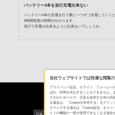
お
バッテリー4本を並行充電出来ない
客
様
バッテリー4本の充電を行う際に一つずつ充電していく
窓
8時間程度の時間がかかります。
口
並行で充電が出来るように出来ないでしょうか。
へ
お
電
話
に
て
ご
連
当社ウェブサイトでは快適な閲覧のた
絡
プライバシー設定、ログイン、フォームへの入
く
ばれ、利用を停止することができません。
だ
ズされたサービス・広告を提供する等の目的の
さ
る場合は、「Cookieを拒否する」をクリッ
タマイズする場合は「Cookie設定」をク
い。
イトの機能の一部が使用できなくなる場合が
日本