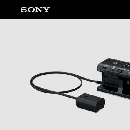
ソ
ニ
ー
ス
ト
ア
で
は、
音
声
ブ
ラ
ウ
ザ
で