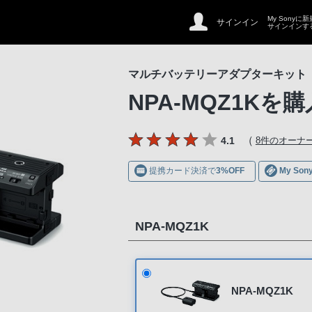
My Sonyに
サインイン
サインインす
マルチバッテリーアダプターキット
NPA-MQZ1K
を購
（
4.1
8件のオーナ
提携カード決済で
3%OFF
My S
NPA-MQZ1K
NPA-MQZ1K