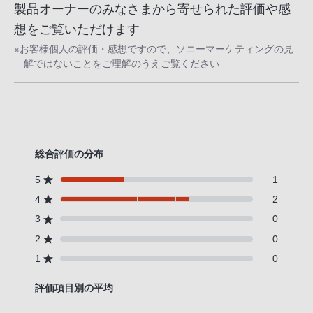
製品オーナーのみなさまから寄せられた評価や感
客
様
想をご覧いただけます
窓
※お客様個人の評価・感想ですので、ソニーマーケティングの見
口
解ではないことをご理解のうえご覧ください
へ
お
電
話
に
総合評価の分布
て
5
1
ご
4
2
連
絡
3
0
く
2
0
だ
1
0
さ
い。
評価項目別の平均
電