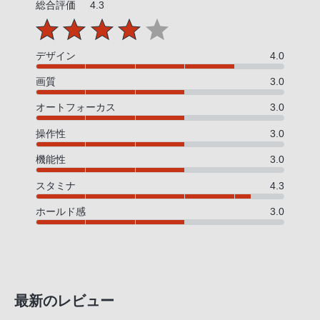
総合評価
4.3
話
番
号
デザイン
4.0
は
フ
画質
3.0
リ
オートフォーカス
3.0
ー
操作性
3.0
ダ
イ
機能性
3.0
ヤ
スタミナ
4.3
ル
「0120-
ホールド感
3.0
55-
1174」
携
帯
電
最新のレビュー
話、