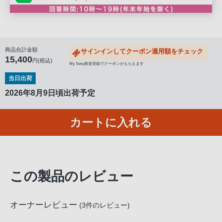
る
お
客
様
商品合計金額
サインインしてクーポン適用額をチェック
は、
15,400
円(税込)
My Sony新規登録でクーポンがもらえます
お
当日出荷
手
数
2026年8月9日頃出荷予定
で
す
カートに入れる
が
ソ
ニ
ー
この製品のレビュー
ス
ト
ア
オーナーレビュー
(
3
件のレビュー)
お