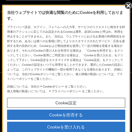
当社ウェブサイトでは快適な閲覧のためにCookieを利用しておりま
ソニーストアでのお買い物にあたって
す。
プライバシー設定、ログイン、フォームへの入力等、サービスのリクエストに相当する利
用者のアクションに応じてのみ設定されるCookieは通常、必須Cookieと呼ばれ、利用を
停止することができません。また、当社は、ウェブサイトにおけるお客様の利用状況を分
会社情報
採用情報
特約店のご案内
ニュースリリース
析するため、あるいは個々のお客様に対してよりカスタマイズされたサービス・広告を提
環境情報
My Sony 利用規約
供する等の目的のため、Cookieおよび類似技術を使用して一定の情報を収集する場合が
あります。それらのCookieの受け入れを拒否する場合は、「Cookieを拒否する」をクリ
ックしてください。Cookie使用にご同意頂ける場合は、「Cookieを受け入れる」をクリ
ックして下さい。Cookie設定をカスタマイズする場合は「Cookie設定」をクリックして
ください。Cookieの設定をいつでも管理することができます。選択したCookieの設定に
よっては、このウェブサイトの機能の一部が使用できなくなる場合があります。 詳細に
ついては、当社のCookieポリシーをご覧ください。個人情報の取扱いについては、プラ
イバシーポリシーをご覧ください。
詳細については、当社の
Cookieポリシー
をご覧ください。
ご利用条件
個人情報の取扱いについては、
プライバシーポリシー
をご覧ください。
プライバシーポリシー
正しい表示への取り組み
Cookie設定
Copyright 2026 Sony Marketing Inc.
Cookieを拒否する
Cookieを受け入れる