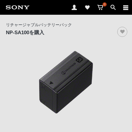
0
ソ
リチャージャブルバッテリーパック
ニ
NP-SA100
を購入
ー
ス
ト
ア
で
は、
音
声
ブ
ラ
ウ
ザ
で