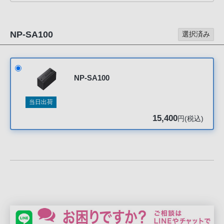
声
ブ
ラ
NP-SA100
選択済み
ウ
ザ
を
NP-SA100
ご
利
当日出荷
用
の、
15,400
円(税込)
ご
購
入
を
希
望
さ
れ