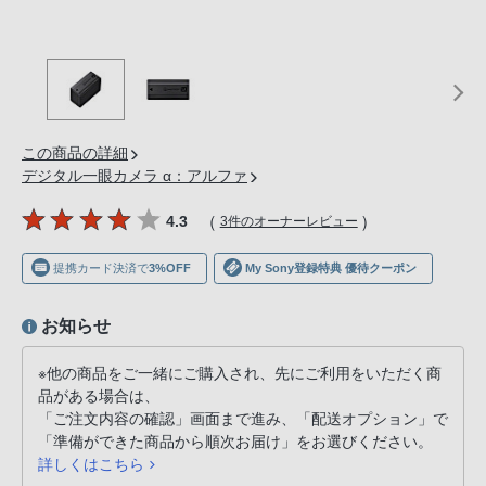
の
購
入
手
続
き
この商品の詳細
が
デジタル一眼カメラ α：アルファ
困
（
）
4.3
3件のオーナーレビュー
難
に
提携カード決済で
3%OFF
My Sony登録特典 優待クーポン
な
っ
お知らせ
て
お
※他の商品をご一緒にご購入され、先にご利用をいただく商
り
品がある場合は、
ま
「ご注文内容の確認」画面まで進み、「配送オプション」で
す。
「準備ができた商品から順次お届け」をお選びください。
詳しくはこちら
音