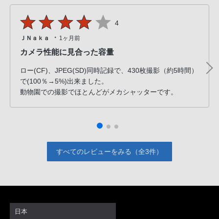
PHS
か
4
ら
・
ＪＮａｋａ
1ヶ月前
は
カメラ性能に見合った容量
「050-
3754-
ロー(CF)、JPEG(SD)同時記録で、430枚撮影（約5時間）
9614」
で(100％→5%)出来ました。
動物園での撮影でほとんどがメカシャッターです。
と
な
っ
て
お
すべてのレビューをみる（全3件）
り
ま
す。
日本